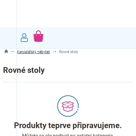
Přejít
na
obsah
NÁKUPNÍ
KOŠÍK
Kancelářský nábytek
Rovné stoly
Rovné stoly
Produkty teprve připravujeme.
Můžete se ale podívat na ostatní kategorie.