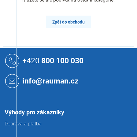
Zpět do obchodu
Z
á
+420
800 100 030
p
a
t
info@rauman.cz
í
Výhody pro zákazníky
Doprava a platba