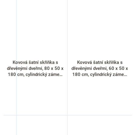
Kovová šatní skříňka s
Kovová šatní skříňka s
dřevěnými dveřmi, 80 x 50 x
dřevěnými dveřmi, 60 x 50 x
180 cm, cylindrický zámek,
180 cm, cylindrický zámek,
javor
třešeň