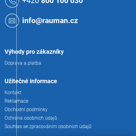
+420
800 100 030
d
p
a
a
c
t
í
info@rauman.cz
í
p
r
v
k
y
Výhody pro zákazníky
v
ý
Doprava a platba
p
i
s
Užitečné informace
u
Kontakt
Reklamace
Obchodní podmínky
Ochrana osobních údajů
Souhlas se zpracováním osobních údajů