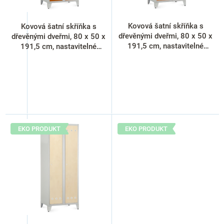
d
u
k
Kovová šatní skříňka s
Kovová šatní skříňka s
t
dřevěnými dveřmi, 80 x 50 x
dřevěnými dveřmi, 80 x 50 x
ů
191,5 cm, nastavitelné
191,5 cm, nastavitelné
nožky, cylindrický zámek,
nožky, cylindrický zámek,
buk
třešeň
EKO PRODUKT
EKO PRODUKT