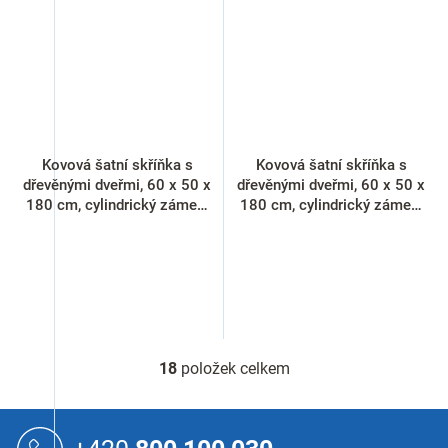
Kovová šatní skříňka s
Kovová šatní skříňka s
dřevěnými dveřmi, 60 x 50 x
dřevěnými dveřmi, 60 x 50 x
180 cm, cylindrický zámek,
180 cm, cylindrický zámek,
buk
javor
18
položek celkem
O
v
l
Z
á
á