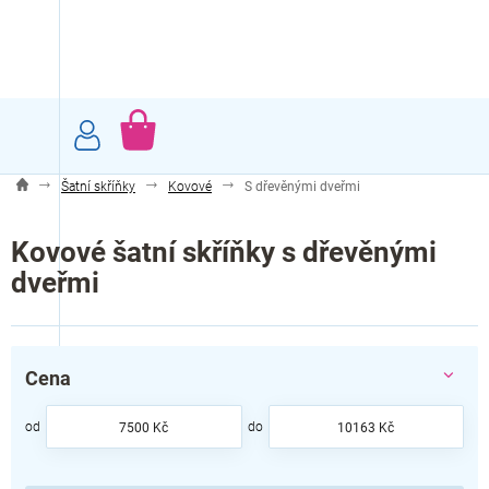
Přejít
na
obsah
NÁKUPNÍ
KOŠÍK
Šatní skříňky
Kovové
S dřevěnými dveřmi
Kovové šatní skříňky s dřevěnými
dveřmi
Cena
7500
Kč
10163
Kč