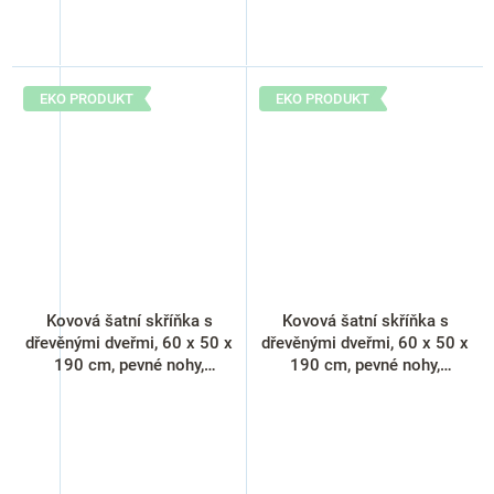
EKO PRODUKT
EKO PRODUKT
Kovová šatní skříňka s
Kovová šatní skříňka s
dřevěnými dveřmi, 60 x 50 x
dřevěnými dveřmi, 60 x 50 x
190 cm, pevné nohy,
190 cm, pevné nohy,
cylindrický zámek, buk
cylindrický zámek, javor