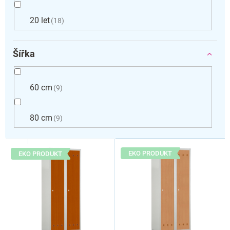
20 let
18
Šířka
60 cm
9
80 cm
9
V
ý
EKO PRODUKT
EKO PRODUKT
p
i
s
p
r
o