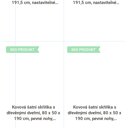
191,5 cm, nastavitelné
191,5 cm, nastavitelné
nožky, cylindrický zámek,
nožky, cylindrický zámek,
buk
javor
EKO PRODUKT
EKO PRODUKT
Kovová šatní skříňka s
Kovová šatní skříňka s
dřevěnými dveřmi, 80 x 50 x
dřevěnými dveřmi, 80 x 50 x
190 cm, pevné nohy,
190 cm, pevné nohy,
cylindrický zámek, třešeň
cylindrický zámek, buk