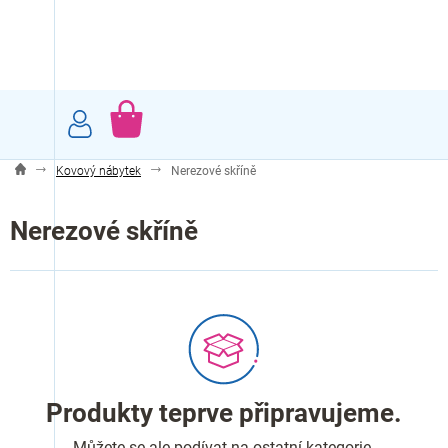
Přejít
na
obsah
NÁKUPNÍ
KOŠÍK
Kovový nábytek
Nerezové skříně
Nerezové skříně
Produkty teprve připravujeme.
Můžete se ale podívat na ostatní kategorie.