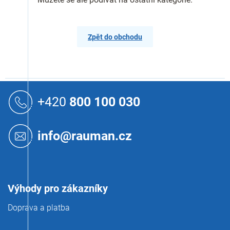
Zpět do obchodu
Z
á
+420
800 100 030
p
a
t
info@rauman.cz
í
Výhody pro zákazníky
Doprava a platba