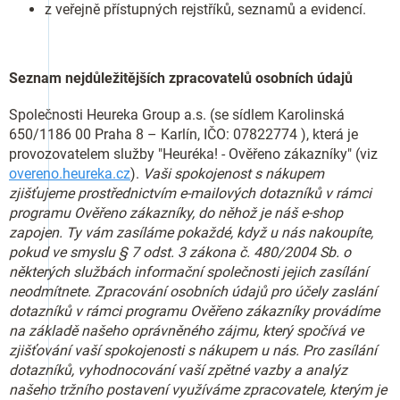
z veřejně přístupných rejstříků, seznamů a evidencí.
Seznam nejdůležitějších zpracovatelů osobních údajů
Společnosti Heureka Group a.s. (se sídlem Karolinská
650/1186 00 Praha 8 – Karlín, IČO:
07822774
), která je
provozovatelem služby "Heuréka! - Ověřeno zákazníky" (viz
overeno.heureka.cz
).
Vaši spokojenost s nákupem
zjišťujeme prostřednictvím e-mailových dotazníků v rámci
programu Ověřeno zákazníky, do něhož je náš e-shop
zapojen. Ty vám zasíláme pokaždé, když u nás nakoupíte,
pokud ve smyslu § 7 odst. 3 zákona č. 480/2004 Sb. o
některých službách informační společnosti jejich zasílání
neodmítnete. Zpracování osobních údajů pro účely zaslání
dotazníků v rámci programu Ověřeno zákazníky provádíme
na základě našeho oprávněného zájmu, který spočívá ve
zjišťování vaší spokojenosti s nákupem u nás. Pro zasílání
dotazníků, vyhodnocování vaší zpětné vazby a analýz
našeho tržního postavení využíváme zpracovatele, kterým je