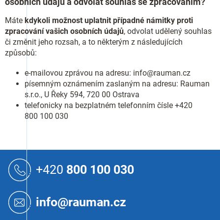
osobních údajů a odvolat souhlas se zpracováním?
Máte
kdykoli možnost uplatnit případné námitky proti
zpracování vašich osobních údajů
, odvolat udělený souhlas
či změnit jeho rozsah, a to některým z následujících
způsobů:
e-mailovou zprávou na adresu: info@rauman.cz
písemným oznámením zaslaným na adresu: Rauman
s.r.o., U Řeky 594, 720 00 Ostrava
telefonicky na bezplatném telefonním čísle +420
800 100 030
Z
á
+420
800 100 030
p
a
t
info@rauman.cz
í