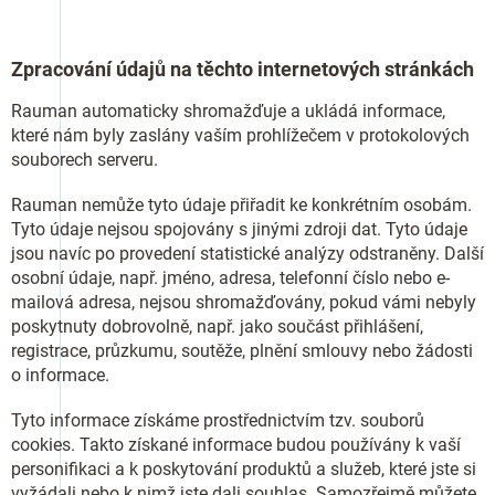
Zpracování údajů na těchto internetových stránkách
Rauman automaticky shromažďuje a ukládá informace,
které nám byly zaslány vaším prohlížečem v protokolových
souborech serveru.
Rauman nemůže tyto údaje přiřadit ke konkrétním osobám.
Tyto údaje nejsou spojovány s jinými zdroji dat. Tyto údaje
jsou navíc po provedení statistické analýzy odstraněny. Další
osobní údaje, např. jméno, adresa, telefonní číslo nebo e-
mailová adresa, nejsou shromažďovány, pokud vámi nebyly
poskytnuty dobrovolně, např. jako součást přihlášení,
registrace, průzkumu, soutěže, plnění smlouvy nebo žádosti
o informace.
Tyto informace získáme prostřednictvím tzv. souborů
cookies. Takto získané informace budou používány k vaší
personifikaci a k poskytování produktů a služeb, které jste si
vyžádali nebo k nimž jste dali souhlas. Samozřejmě můžete