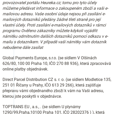
provozovatel portálu Heureka.cz; tomu pro tyto účely
můžeme předávat informace o zakoupeném zboží a vaši e-
mailovou adresu. Vaše osobní údaje nejsou při zasílání e-
mailových dotazníků předány žádné třetí straně pro její
vlastní účely. Proti zasílání e-mailových dotazníků v rámci
programu Ověřeno zákazníky můžete kdykoli vyjádřit
námitku odmítnutím dalších dotazníků pomocí odkazu v e-
mailu s dotazníkem. V případě vaší námitky vám dotazník
nebudeme dále zasílat
Global Payments Europe, s.r.o. (se sídlem V Olšinách
626/80, 100 00 Praha 10, IČO 270 88 936), která zpracovává
online platby objednávek.
Direct Parcel Distribution CZ s. r. o. (se sídlem Modletice 135,
251 01 Říčany u Prahy, IČO 613 29 266), která zajišťuje
přepravu vámi objednaného zboží k vám na Vaši adresu,
kterou jste poskytli v objednávce.
TOPTRANS EU , a.s., . (se sídlem U plynárny
1290/99,Praha,10100 Praha 101, IČO 28202376 ) ), která