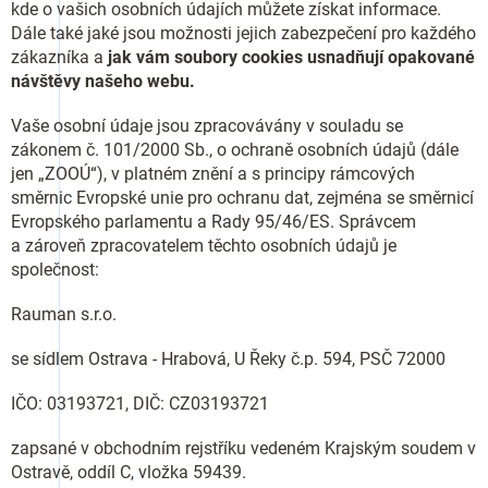
kde o vašich osobních údajích můžete získat informace.
Dále také jaké jsou možnosti jejich zabezpečení pro každého
zákazníka a
jak vám soubory cookies usnadňují opakované
návštěvy našeho webu.
Vaše osobní údaje jsou zpracovávány v souladu se
zákonem č. 101/2000 Sb., o ochraně osobních údajů (dále
jen „ZOOÚ“), v platném znění a s principy rámcových
směrnic Evropské unie pro ochranu dat, zejména se směrnicí
Evropského parlamentu a Rady 95/46/ES. Správcem
a zároveň zpracovatelem těchto osobních údajů je
společnost:
Rauman s.r.o.
se sídlem Ostrava - Hrabová, U Řeky č.p. 594, PSČ 72000
IČO:
03193721
, DIČ:
CZ
03193721
zapsané v obchodním rejstříku vedeném Krajským soudem v
Ostravě, oddíl C, vložka
59439
.