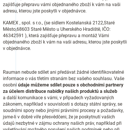
zajišťuje přepravu vámi objednaného zboží k vám na vaši
adresu, kterou jste poskytli v objednávce.
KAMEX , spol. s r.o., (se sídlem Kostelanská 2122,Staré
Město,68603 Staré Město u Uherského Hradiště, IČO:
46342591 ), která zajišťuje přepravu a montáž Vámi
objednaného zboží k vám na vaši adresu, kterou jste poskytli
v objednávce.
Rauman nebude sdílet ani předávat žádné identifikovatelné
informace o vás třetím stranám bez vašeho souhlasu. Vaše
osobní
údaje můžeme sdílet
pouze s
obchodními partnery
za účelem distribuce nabídky našich produktů a služeb
a další komunikace s vámi, v případech vyžadovaných
zákonem, například v souvislosti s dotazy státní správy, se
soudními spory nebo jinými právními procesy a požadavky,
jsme-li v dobré víře přesvědčeni, že je poskytnutí vašich
údajů nezbytné v zájmu ochrany našich práv, například při
vyšetřování možného porušení našich podmínek nebo při