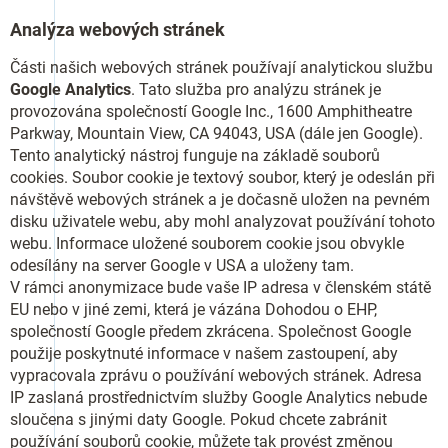
Analýza webových stránek
Části našich webových stránek používají analytickou službu
Google Analytics
. Tato služba pro analýzu stránek je
provozována společností Google Inc., 1600 Amphitheatre
Parkway, Mountain View, CA 94043, USA (dále jen Google).
Tento analytický nástroj funguje na základě souborů
cookies. Soubor cookie je textový soubor, který je odeslán při
návštěvě webových stránek a je dočasně uložen na pevném
disku uživatele webu, aby mohl analyzovat používání tohoto
webu. Informace uložené souborem cookie jsou obvykle
odesílány na server Google v USA a uloženy tam.
V rámci anonymizace bude vaše IP adresa v členském státě
EU nebo v jiné zemi, která je vázána Dohodou o EHP,
společností Google předem zkrácena. Společnost Google
použije poskytnuté informace v našem zastoupení, aby
vypracovala zprávu o používání webových stránek. Adresa
IP zaslaná prostřednictvím služby Google Analytics nebude
sloučena s jinými daty Google. Pokud chcete zabránit
používání souborů cookie, můžete tak provést změnou