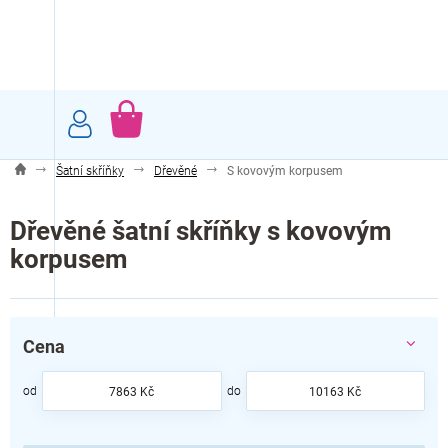
Přejít
na
obsah
NÁKUPNÍ
KOŠÍK
Šatní skříňky
Dřevěné
S kovovým korpusem
Dřevěné šatní skříňky s kovovým
korpusem
Cena
7863
Kč
10163
Kč