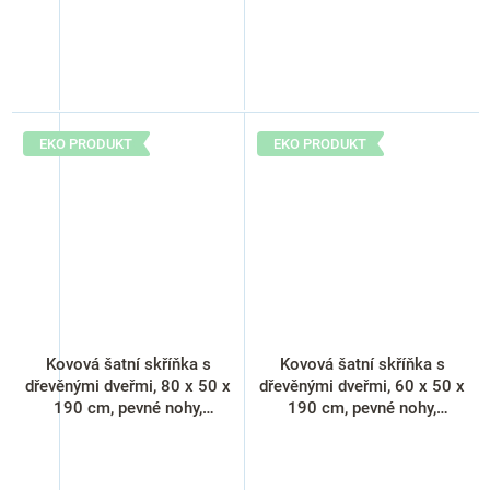
EKO PRODUKT
EKO PRODUKT
Kovová šatní skříňka s
Kovová šatní skříňka s
dřevěnými dveřmi, 80 x 50 x
dřevěnými dveřmi, 60 x 50 x
190 cm, pevné nohy,
190 cm, pevné nohy,
cylindrický zámek, javor
cylindrický zámek, třešeň