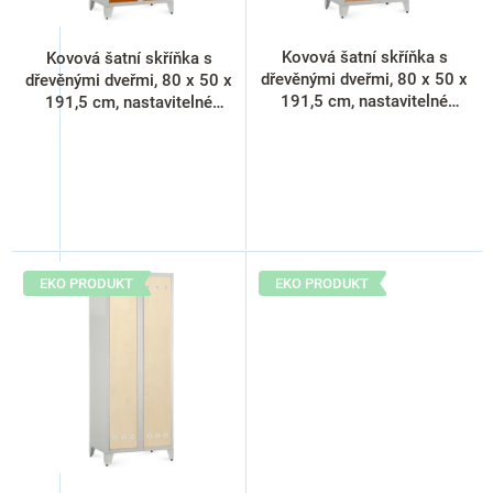
d
u
k
Kovová šatní skříňka s
Kovová šatní skříňka s
t
dřevěnými dveřmi, 80 x 50 x
dřevěnými dveřmi, 80 x 50 x
ů
191,5 cm, nastavitelné
191,5 cm, nastavitelné
nožky, cylindrický zámek,
nožky, cylindrický zámek,
buk
třešeň
EKO PRODUKT
EKO PRODUKT