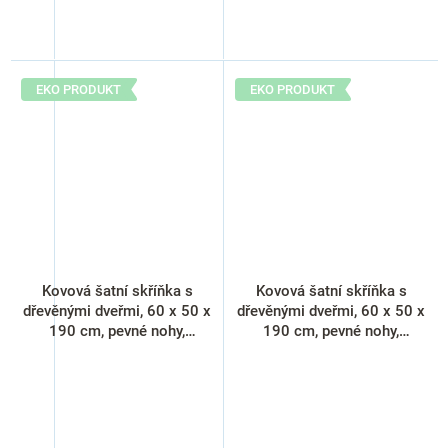
EKO PRODUKT
EKO PRODUKT
Kovová šatní skříňka s
Kovová šatní skříňka s
dřevěnými dveřmi, 60 x 50 x
dřevěnými dveřmi, 60 x 50 x
190 cm, pevné nohy,
190 cm, pevné nohy,
cylindrický zámek, buk
cylindrický zámek, javor