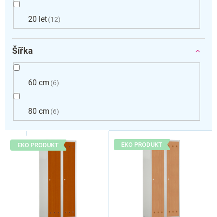
20 let
12
Šířka
60 cm
6
80 cm
6
V
ý
EKO PRODUKT
EKO PRODUKT
p
i
s
p
r
o