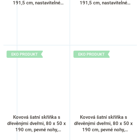
191,5 cm, nastavitelné
191,5 cm, nastavitelné
nožky, cylindrický zámek,
nožky, cylindrický zámek,
buk
javor
EKO PRODUKT
EKO PRODUKT
Kovová šatní skříňka s
Kovová šatní skříňka s
dřevěnými dveřmi, 80 x 50 x
dřevěnými dveřmi, 80 x 50 x
190 cm, pevné nohy,
190 cm, pevné nohy,
cylindrický zámek, třešeň
cylindrický zámek, buk