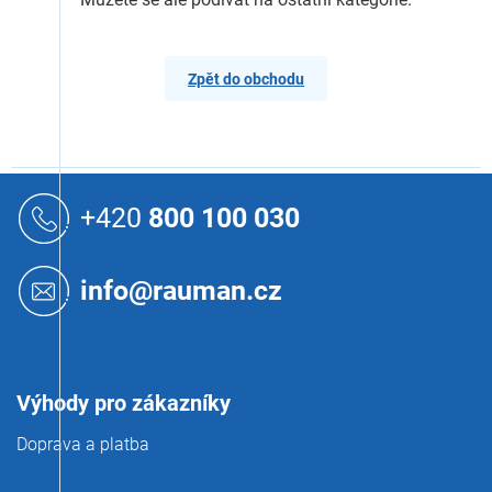
Zpět do obchodu
Z
á
+420
800 100 030
p
a
t
info@rauman.cz
í
Výhody pro zákazníky
Doprava a platba