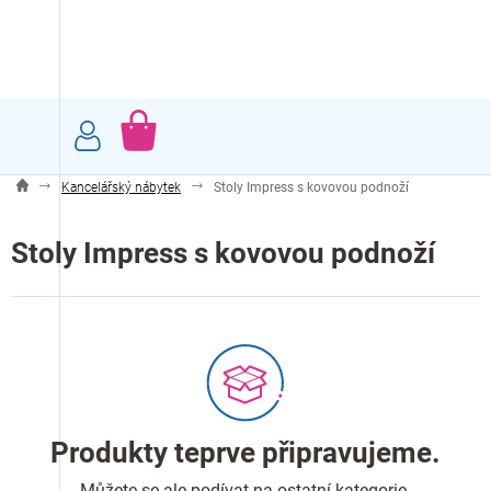
Přejít
na
obsah
NÁKUPNÍ
KOŠÍK
Kancelářský nábytek
Stoly Impress s kovovou podnoží
Stoly Impress s kovovou podnoží
Produkty teprve připravujeme.
Můžete se ale podívat na ostatní kategorie.