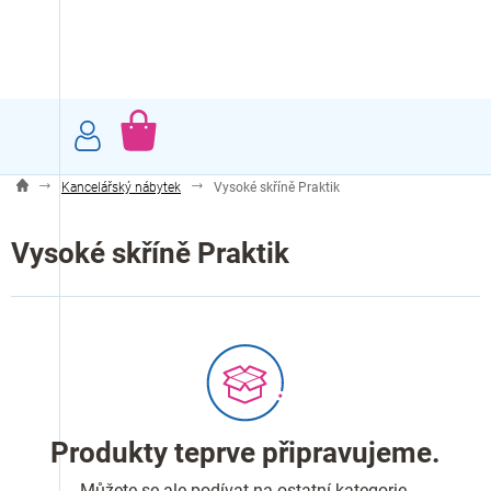
Přejít
na
obsah
NÁKUPNÍ
KOŠÍK
Kancelářský nábytek
Vysoké skříně Praktik
Vysoké skříně Praktik
Produkty teprve připravujeme.
Můžete se ale podívat na ostatní kategorie.