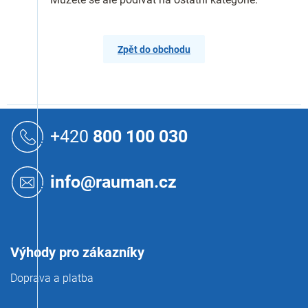
Zpět do obchodu
Z
á
+420
800 100 030
p
a
t
info@rauman.cz
í
Výhody pro zákazníky
Doprava a platba