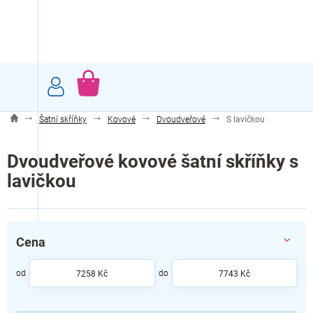
Přejít
na
obsah
NÁKUPNÍ
KOŠÍK
Šatní skříňky
Kovové
Dvoudveřové
S lavičkou
Dvoudveřové kovové šatní skříňky s
lavičkou
Cena
7258
Kč
7743
Kč