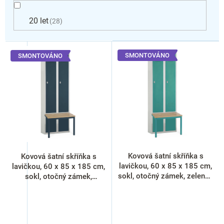
20 let
28
V
ý
SMONTOVÁNO
SMONTOVÁNO
p
i
s
p
r
o
d
u
k
Kovová šatní skříňka s
Kovová šatní skříňka s
t
lavičkou, 60 x 85 x 185 cm,
lavičkou, 60 x 85 x 185 cm,
ů
sokl, otočný zámek, zelená -
sokl, otočný zámek,
ral 6033
antracitová - ral 7016