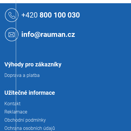
l
Z
á
á
+420
800 100 030
d
p
a
a
c
t
í
info@rauman.cz
í
p
r
v
k
y
Výhody pro zákazníky
v
ý
Doprava a platba
p
i
s
Užitečné informace
u
Kontakt
Reklamace
Obchodní podmínky
Ochrana osobních údajů