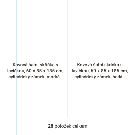
Kovová šatní skříňka s
Kovová šatní skříňka s
lavičkou, 60 x 85 x 185 cm,
lavičkou, 60 x 85 x 185 cm,
cylindrický zámek, modrá -
cylindrický zámek, šedá -
RAL 5012
RAL 7035
28
položek celkem
O
v