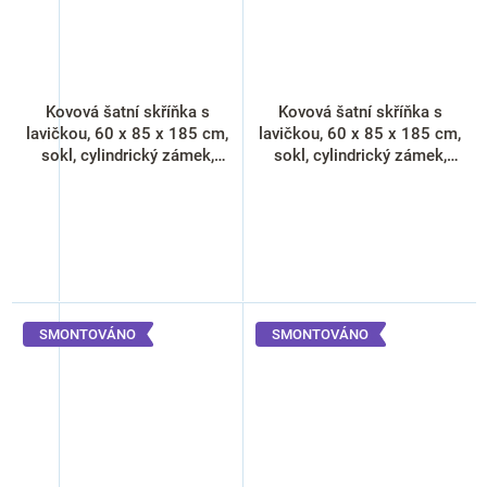
Kovová šatní skříňka s
Kovová šatní skříňka s
lavičkou, 60 x 85 x 185 cm,
lavičkou, 60 x 85 x 185 cm,
sokl, cylindrický zámek,
sokl, cylindrický zámek,
oranžová - ral 2004
žlutá - ral 1023
SMONTOVÁNO
SMONTOVÁNO