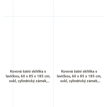
Kovová šatní skříňka s
Kovová šatní skříňka s
lavičkou, 60 x 85 x 185 cm,
lavičkou, 60 x 85 x 185 cm,
sokl, cylindrický zámek,
sokl, cylindrický zámek,
červená - RAL 3000
modrá - RAL 5012