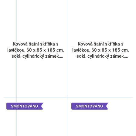
Kovová šatní skříňka s
Kovová šatní skříňka s
lavičkou, 60 x 85 x 185 cm,
lavičkou, 60 x 85 x 185 cm,
sokl, cylindrický zámek,
sokl, cylindrický zámek,
antracitová - ral 7016
zelená - ral 6033
SMONTOVÁNO
SMONTOVÁNO