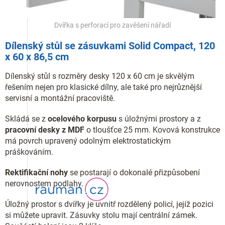
Dvířka s perforací pro zavěšení nářadí
Dílenský stůl se zásuvkami Solid Compact, 120
x 60 x 86,5 cm
Dílenský stůl s rozměry desky 120 x 60 cm je skvělým
řešením nejen pro klasické dílny, ale také pro nejrůznější
servisní a montážní pracoviště.
Skládá se z
ocelového korpusu
s úložnými prostory a z
pracovní desky z MDF
o tloušťce 25 mm. Kovová konstrukce
má povrch upravený odolným elektrostatickým
práškováním.
Rektifikační nohy
se postarají o dokonalé přizpůsobení
nerovnostem podlahy.
Úložný prostor s dvířky je uvnitř rozdělený policí, jejíž pozici
si můžete upravit. Zásuvky stolu mají centrální zámek.