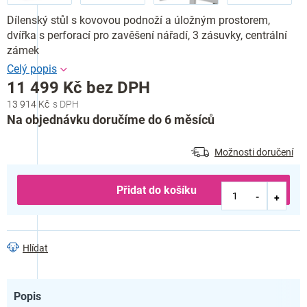
Dílenský stůl s kovovou podnoží a úložným prostorem,
dvířka s perforací pro zavěšení nářadí, 3 zásuvky, centrální
zámek
11 499 Kč bez DPH
13 914 Kč
Měrná
Na objednávku doručíme do 6 měsíců
cena:
Možnosti doručení
Přidat do košíku
Hlídat
Popis