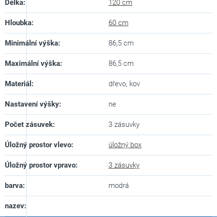
Délka
:
120 cm
Hloubka
:
60 cm
Minimální výška
:
86,5 cm
Maximální výška
:
86,5 cm
Materiál
:
dřevo, kov
Nastavení výšky
:
ne
Počet zásuvek
:
3 zásuvky
Úložný prostor vlevo
:
úložný box
Úložný prostor vpravo
:
3 zásuvky
barva
:
modrá
nazev
: