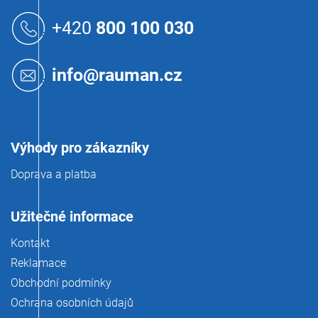
Z
á
+420
800 100 030
p
a
t
info@rauman.cz
í
Výhody pro zákazníky
Doprava a platba
Užitečné informace
Kontakt
Reklamace
Obchodní podmínky
Ochrana osobních údajů