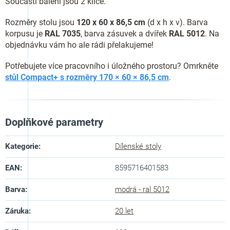
Součástí balení jsou 2 klíče.
Rozměry stolu jsou
120 x 60 x 86,5 cm
(d x h x v). Barva
korpusu je
RAL 7035
, barva zásuvek a dvířek
RAL 5012
. Na
objednávku vám ho ale rádi přelakujeme!
Potřebujete více pracovního i úložného prostoru? Omrkněte
stůl Compact+ s rozměry 170 × 60 × 86,5 cm
.
Doplňkové parametry
Kategorie
:
Dílenské stoly
EAN
:
8595716401583
Barva
:
modrá - ral 5012
Záruka
:
20 let