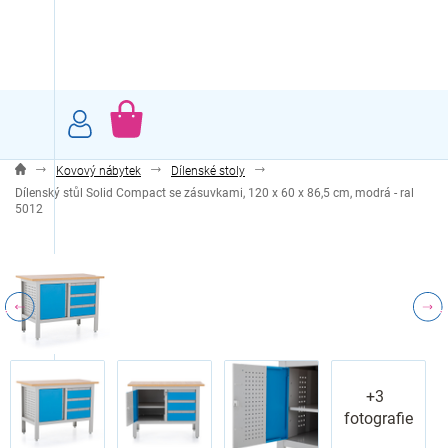
Přejít
na
obsah
NÁKUPNÍ
KOŠÍK
Kovový nábytek
Dílenské stoly
Dílenský stůl Solid Compact se zásuvkami, 120 x 60 x 86,5 cm, modrá - ral
5012
+3
fotografie