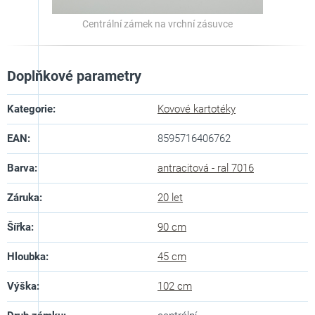
Centrální zámek na vrchní zásuvce
Doplňkové parametry
Kategorie
:
Kovové kartotéky
EAN
:
8595716406762
Barva
:
antracitová - ral 7016
Záruka
:
20 let
Šířka
:
90 cm
Hloubka
:
45 cm
Výška
:
102 cm