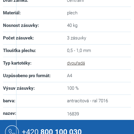
Druh zámku
:
centrální
Materiál
:
plech
Nosnost zásuvky
:
40 kg
Počet zásuvek
:
3 zásuvky
Tloušťka plechu
:
0,5 - 1,0 mm
Typ kartotéky
:
dvouřadá
Uzpůsobeno pro formát
:
A4
Výsuv zásuvky
:
100 %
barva
:
antracitová - ral 7016
nazev
:
16839
Z
á
+420
800 100 030