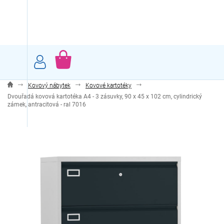
Přejít
na
obsah
NÁKUPNÍ
KOŠÍK
Kovový nábytek
Kovové kartotéky
Dvouřadá kovová kartotéka A4 - 3 zásuvky, 90 x 45 x 102 cm, cylindrický
zámek, antracitová - ral 7016