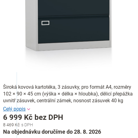
Široká kovová kartotéka, 3 zásuvky, pro formát A4, rozměry
102 × 90 × 45 cm (výška × délka × hloubka), dělicí přepážka
uvnitř zásuvek, centrální zámek, nosnost zásuvek 40 kg
6 999 Kč bez DPH
8 469 Kč
Měrná
Na objednávku doručíme do 28. 8. 2026
cena: