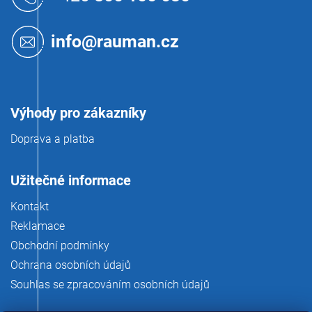
p
a
t
info@rauman.cz
í
Výhody pro zákazníky
Doprava a platba
Užitečné informace
Kontakt
Reklamace
Obchodní podmínky
Ochrana osobních údajů
Souhlas se zpracováním osobních údajů