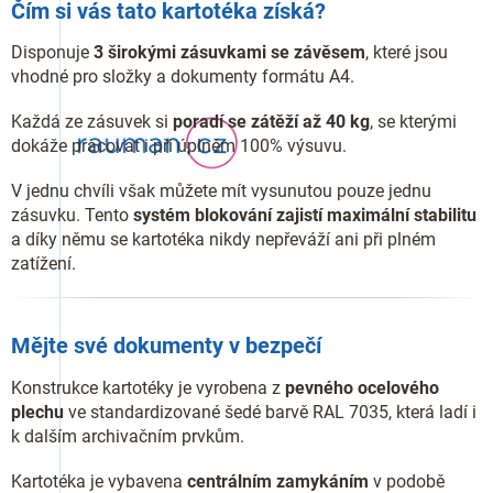
Čím si vás tato kartotéka získá?
Disponuje
3 širokými zásuvkami se závěsem
, které jsou
vhodné pro složky a dokumenty formátu A4.
Každá ze zásuvek si
poradí se
zátěží až 40 kg
, se kterými
dokáže pracovat i při úplném 100% výsuvu.
V jednu chvíli však můžete mít vysunutou pouze jednu
zásuvku. Tento
systém blokování zajistí maximální stabilitu
a díky němu se kartotéka nikdy nepřeváží ani při plném
zatížení.
Mějte své dokumenty v bezpečí
Konstrukce kartotéky je vyrobena z
pevného ocelového
plechu
ve standardizované šedé barvě RAL 7035, která ladí i
k dalším archivačním prvkům.
Kartotéka je vybavena
centrálním zamykáním
v podobě