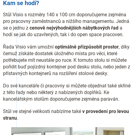
Kam se hodí?
Stůl Visio s rozměry 140 x 100 cm doporučujeme zejména
pro pracovny zaměstnanců a nižšího managementu. Jedná
se o jednu z
cenově nejvýhodnějších nábytkových řad
a
hodí se jak do uzavřených, tak i do open space pracoven.
Řada Visio vám umožní
optimálně přizpůsobit prostor
, díky
čemuž získáte dostatek úložného místa pro věci, které
potřebujete mít neustále po ruce. K tomuto stolu si můžete
pořídit buď pojízdný kontejner pod desku stolu, nebo jeden z
přístavných kontejnerů na rozšíření stolové desky.
Do své kanceláře či pracovny si můžete objednat také skříně
z této řady nebo některý z nabízených doplňků. Ke
kancelářským stolům doporučujeme zejména paraván.
Stůl ve stejné velikosti nabízíme také
v provedení pro levou
stranu
.