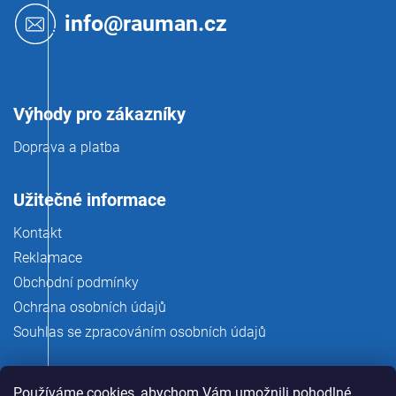
t
info@rauman.cz
í
Výhody pro zákazníky
Doprava a platba
Užitečné informace
Kontakt
Reklamace
Obchodní podmínky
Ochrana osobních údajů
Souhlas se zpracováním osobních údajů
Používáme cookies, abychom Vám umožnili pohodlné