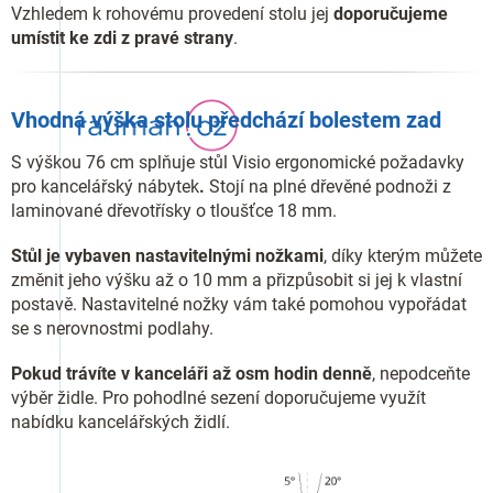
Vzhledem k rohovému provedení stolu jej
doporučujeme
umístit ke zdi z pravé strany
.
Vhodná výška stolu předchází bolestem zad
S výškou 76 cm splňuje stůl Visio ergonomické požadavky
pro kancelářský nábytek
.
Stojí na plné dřevěné podnoži z
laminované dřevotřísky o tloušťce 18 mm.
Stůl je vybaven nastavitelnými nožkami
, díky kterým můžete
změnit jeho výšku až o 10 mm a přizpůsobit si jej k vlastní
postavě. Nastavitelné nožky vám také pomohou vypořádat
se s nerovnostmi podlahy.
Pokud trávíte v kanceláři až osm hodin denně
, nepodceňte
výběr židle. Pro pohodlné sezení doporučujeme využít
nabídku kancelářských židlí.