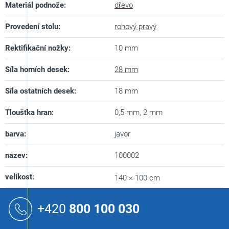
Materiál podnože
:
dřevo
Provedení stolu
:
rohový pravý
Rektifikační nožky
:
10 mm
Síla horních desek
:
28 mm
Síla ostatních desek
:
18 mm
Tloušťka hran
:
0,5 mm, 2 mm
barva
:
javor
nazev
:
100002
velikost
:
140 × 100 cm
Z
á
+420
800 100 030
p
a