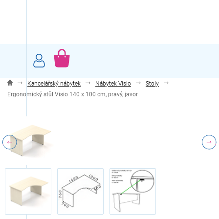
Přejít
na
obsah
NÁKUPNÍ
KOŠÍK
Kancelářský nábytek
Nábytek Visio
Stoly
Ergonomický stůl Visio 140 x 100 cm, pravý, javor