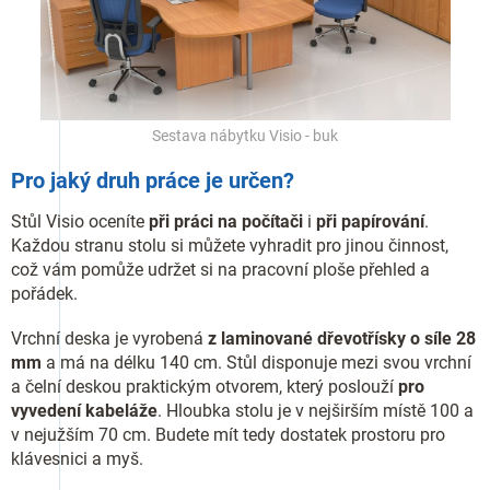
Sestava nábytku Visio - buk
Pro jaký druh práce je určen?
Stůl Visio oceníte
při práci na počítači
i
při papírování
.
Každou stranu stolu si můžete vyhradit pro jinou činnost,
což vám pomůže udržet si na pracovní ploše přehled a
pořádek.
Vrchní deska je vyrobená
z laminované dřevotřísky o síle 28
mm
a má na délku 140 cm. Stůl disponuje mezi svou vrchní
a čelní deskou praktickým otvorem, který poslouží
pro
vyvedení kabeláže
. Hloubka stolu je v nejširším místě 100 a
v nejužším 70 cm. Budete mít tedy dostatek prostoru pro
klávesnici a myš.