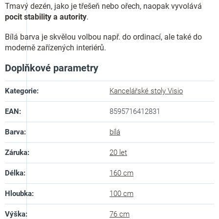
Tmavý dezén, jako je třešeň nebo ořech, naopak vyvolává
pocit stability a autority
.
Bílá barva je skvělou volbou např. do ordinací, ale také do
moderně zařízených interiérů.
Doplňkové parametry
Kategorie
:
Kancelářské stoly Visio
EAN
:
8595716412831
Barva
:
bílá
Záruka
:
20 let
Délka
:
160 cm
Hloubka
:
100 cm
Výška
:
76 cm