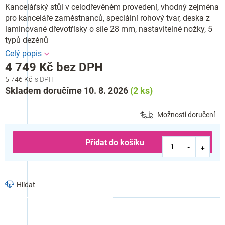
Kancelářský stůl v celodřevěném provedení, vhodný zejména
pro kanceláře zaměstnanců, speciální rohový tvar, deska z
laminované dřevotřísky o síle 28 mm, nastavitelné nožky, 5
typů dezénů
4 749 Kč bez DPH
5 746 Kč
Měrná
Skladem doručíme 10. 8. 2026
(2 ks)
cena:
Možnosti doručení
Přidat do košíku
Hlídat