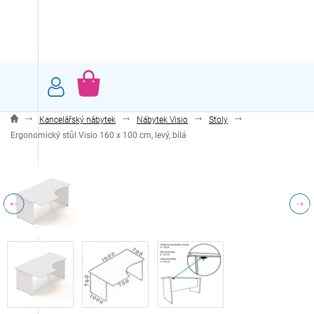
Přejít
na
obsah
NÁKUPNÍ
KOŠÍK
Kancelářský nábytek
Nábytek Visio
Stoly
Ergonomický stůl Visio 160 x 100 cm, levý, bílá