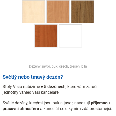
Dezény: javor, buk, ořech, třešeň, bílá
Světlý nebo tmavý dezén?
Stoly Visio nabízíme
v 5 dezénech
, které vám zaručí
jednotný vzhled vaší kanceláře.
Světlé dezény, kterými jsou buk a javor, navozují
příjemnou
pracovní atmosféru
a kancelář se díky nim zdá prostornější.