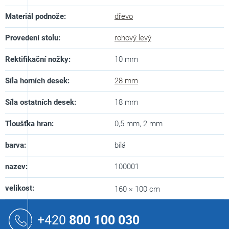
Materiál podnože
:
dřevo
Provedení stolu
:
rohový levý
Rektifikační nožky
:
10 mm
Síla horních desek
:
28 mm
Síla ostatních desek
:
18 mm
Tloušťka hran
:
0,5 mm, 2 mm
barva
:
bílá
nazev
:
100001
velikost
:
160 × 100 cm
Z
á
+420
800 100 030
p