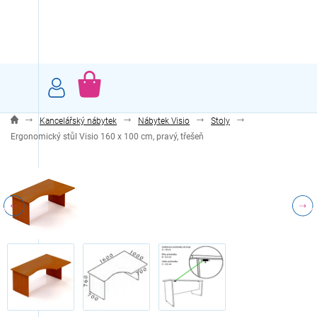
Přejít
na
obsah
NÁKUPNÍ
KOŠÍK
Kancelářský nábytek
Nábytek Visio
Stoly
Ergonomický stůl Visio 160 x 100 cm, pravý, třešeň