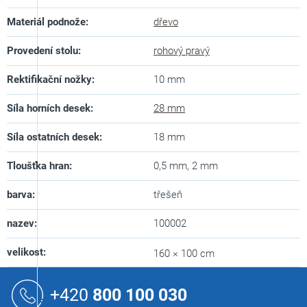
Materiál podnože
:
dřevo
Provedení stolu
:
rohový pravý
Rektifikační nožky
:
10 mm
Síla horních desek
:
28 mm
Síla ostatních desek
:
18 mm
Tloušťka hran
:
0,5 mm, 2 mm
barva
:
třešeň
nazev
:
100002
velikost
:
160 × 100 cm
Z
á
+420
800 100 030
p