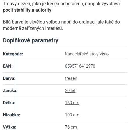
Tmavý dezén, jako je třešeň nebo ořech, naopak vyvolává
pocit stability a autority
.
Bílá barva je skvělou volbou např. do ordinací, ale také do
moderně zařízených interiérů.
Doplňkové parametry
Kategorie
:
Kancelářské stoly Visio
EAN
:
8595716412978
Barva
:
třešeň
Záruka
:
20 let
Délka
:
160 cm
Hloubka
:
100 cm
Výška
:
76 cm