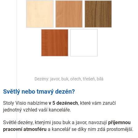
Dezény: javor, buk, ořech, třešeň, bílá
Světlý nebo tmavý dezén?
Stoly Visio nabízíme
v 5 dezénech
, které vám zaručí
jednotný vzhled vaší kanceláře.
Světlé dezény, kterými jsou buk a javor, navozují
příjemnou
pracovní atmosféru
a kancelář se díky nim zdá prostornější.