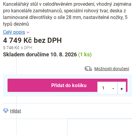
Kancelářský stůl v celodřevěném provedení, vhodný zejména
pro kanceláře zaměstnanců, speciální rohový tvar, deska z
laminované dřevotřísky o síle 28 mm, nastavitelné nožky, 5
typů dezénů
4 749 Kč bez DPH
5 746 Kč
Měrná
Skladem doručíme 10. 8. 2026
(1 ks)
cena:
Možnosti doručení
Přidat do košíku
Hlídat