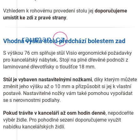
Vzhledem k rohovému provedení stolu jej
doporučujeme
umístit ke zdi z pravé strany
.
Vhodná výška stolu předchází bolestem zad
S výškou 76 cm splňuje stůl Visio ergonomické požadavky
pro kancelářský nábytek
.
Stojí na plné dřevěné podnoži z
laminované dřevotřísky o tloušťce 18 mm.
Stůl je vybaven nastavitelnými nožkami
, díky kterým můžete
změnit jeho výšku až o 10 mm a přizpůsobit si jej k vlastní
postavě. Nastavitelné nožky vám také pomohou vypořádat
se s nerovnostmi podlahy.
Pokud trávíte v kanceláři až osm hodin denně
, nepodceňte
výběr židle. Pro pohodlné sezení doporučujeme využít
nabídku kancelářských židlí.