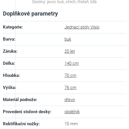
Dezény: javor, buk, ořech, třešeň, bílá
Doplňkové parametry
Kategorie
:
Jednací stoly Visio
Barva
:
buk
Záruka
:
20 let
Délka
:
140 cm
Hloubka
:
70 cm
Výška
:
76 cm
Materiál podnože
:
dřevo
Provedení stolové desky
:
obdélník
Rektifikační nožky
:
10 mm