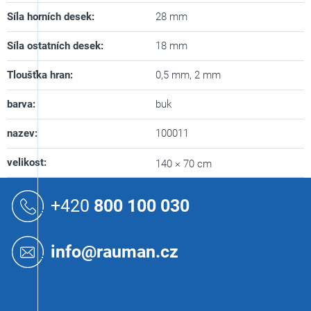
Síla horních desek
:
28 mm
Síla ostatních desek
:
18 mm
Tloušťka hran
:
0,5 mm, 2 mm
barva
:
buk
nazev
:
100011
velikost
:
140 × 70 cm
Z
á
+420
800 100 030
p
a
t
info@rauman.cz
í