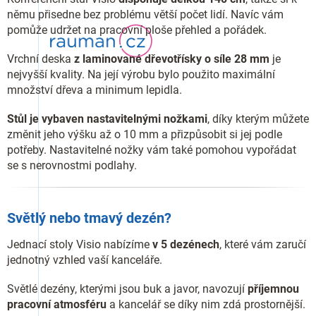
němu přisedne bez problému větší počet lidí. Navíc vám
pomůže udržet na pracovní ploše přehled a pořádek.
Vrchní deska
z laminované dřevotřísky o síle 28 mm
je
nejvyšší kvality. Na její výrobu bylo použito maximální
množství dřeva a minimum lepidla.
Stůl je vybaven nastavitelnými nožkami
, díky kterým můžete
změnit jeho výšku až o 10 mm a přizpůsobit si jej podle
potřeby. Nastavitelné nožky vám také pomohou vypořádat
se s nerovnostmi podlahy.
Světlý nebo tmavý dezén?
Jednací stoly Visio nabízíme
v 5 dezénech
, které vám zaručí
jednotný vzhled vaší kanceláře.
Světlé dezény, kterými jsou buk a javor, navozují
příjemnou
pracovní atmosféru
a kancelář se díky nim zdá prostornější.