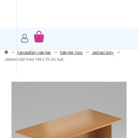
Přejít
na
obsah
NÁKUPNÍ
KOŠÍK
Kancelářský nábytek
Nábytek Visio
Jednací stoly
Jednací stůl Visio 140 x 70 cm, buk