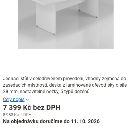
Jednací stůl v celodřevěném provedení, vhodný zejména do
zasedacích místností, deska z laminované dřevotřísky o síle
28 mm, nastavitelné nožky, 5 typů dezénů
7 399 Kč bez DPH
8 953 Kč
Měrná
Na objednávku doručíme do 11. 10. 2026
cena: