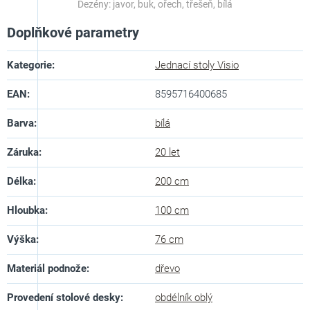
Dezény: javor, buk, ořech, třešeň, bílá
Doplňkové parametry
Kategorie
:
Jednací stoly Visio
EAN
:
8595716400685
Barva
:
bílá
Záruka
:
20 let
Délka
:
200 cm
Hloubka
:
100 cm
Výška
:
76 cm
Materiál podnože
:
dřevo
Provedení stolové desky
:
obdélník oblý