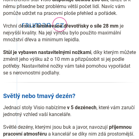
němu přisedne bez problému větší počet lidí. Navíc vám
pomůže udržet na pracovní ploše přehled a pořádek.
Vrchní deska
z laminované dřevotřísky o síle 28 mm
je
nejvyšší kvality. Na její výrobu bylo použito maximální
množství dřeva a minimum lepidla.
Stůl je vybaven nastavitelnými nožkami
, díky kterým můžete
změnit jeho výšku až o 10 mm a přizpůsobit si jej podle
potřeby. Nastavitelné nožky vám také pomohou vypořádat
se s nerovnostmi podlahy.
Světlý nebo tmavý dezén?
Jednací stoly Visio nabízíme
v 5 dezénech
, které vám zaručí
jednotný vzhled vaší kanceláře.
Světlé dezény, kterými jsou buk a javor, navozují
příjemnou
pracovní atmosféru
a kancelář se díky nim zdá prostornější.