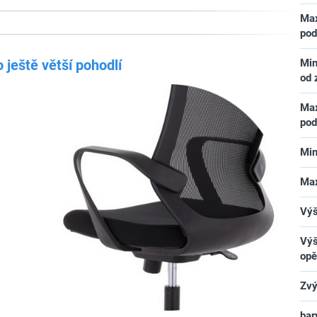
Max
pod
 ještě větší pohodlí
Min
od
Max
pod
Min
Max
Výš
Výš
opě
Zvý
bar