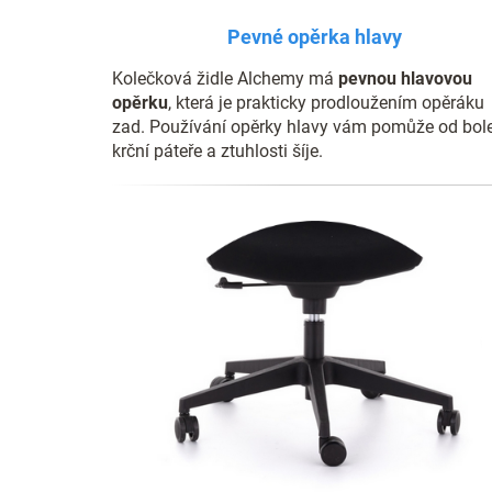
Pevné opěrka hlavy
Kolečková židle Alchemy má
pevnou hlavovou
opěrku
, která je prakticky prodloužením opěráku
zad. Používání opěrky hlavy vám pomůže od bole
krční páteře a ztuhlosti šíje.