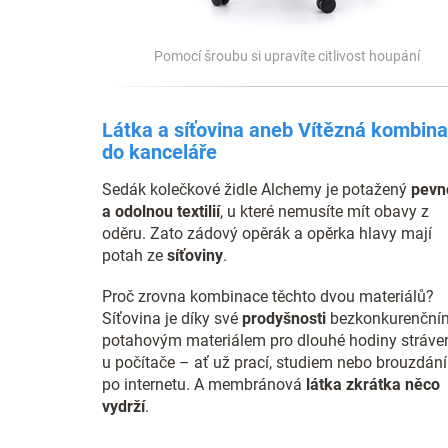
Pomocí šroubu si upravíte citlivost houpání
Látka a síťovina aneb Vítězná kombin
do kanceláře
Sedák kolečkové židle Alchemy je potažený
pevn
a odolnou textilií
, u které nemusíte mít obavy z
oděru. Zato zádový opěrák a opěrka hlavy mají
potah ze
síťoviny
.
Proč zrovna kombinace těchto dvou materiálů?
Síťovina je díky své
prodyšnosti
bezkonkurenční
potahovým materiálem pro dlouhé hodiny stráve
u počítače – ať už prací, studiem nebo brouzdán
po internetu. A membránová
látka zkrátka něco
vydrží
.