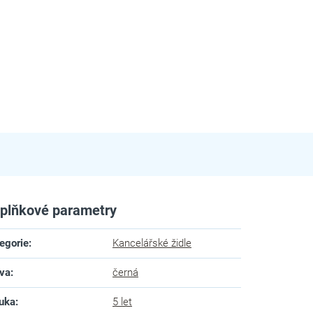
plňkové parametry
egorie
:
Kancelářské židle
va
:
černá
uka
:
5 let