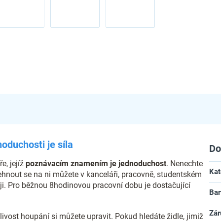
oduchosti je síla
Do
e, jejíž
poznávacím znamením je jednoduchost
. Nenechte
Kat
polehnout se na ni můžete v kanceláři, pracovně, studentském
ji. Pro běžnou 8hodinovou pracovní dobu je dostačující
Bar
Zár
ivost houpání si můžete upravit. Pokud hledáte židle, jimiž