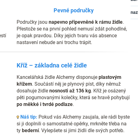
Pevné područky
na
Područky jsou
napevno připevněné k rámu židle
.
Přestože se na první pohled nemusí zdát pohodlné,
stí
je opak pravdou. Díky jejich tvaru vás absence
nastavení nebude ani trochu trápit.
Kříž – základna celé židle
Kancelářská židle Alchemy disponuje
plastovým
křížem
. Součástí něj je plynový píst, díky němuž
dosahuje židle
nosnosti až 136 kg
. Kříž je osázený
pěti pogumovanými kolečky, která se hravě pohybují
po měkké i tvrdé podlaze
.
Náš tip:
Pokud vás Alchemy zaujala, ale rádi byste
si ji doplnili o samostatné opěrky, mrkněte třeba na
ty
bederní
. Vylepšete si jimi židli dle svých potřeb.