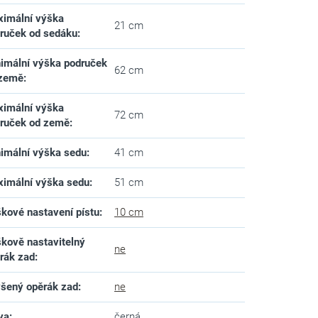
imální výška
21 cm
ruček od sedáku
:
imální výška područek
62 cm
 země
:
imální výška
72 cm
ruček od země
:
imální výška sedu
:
41 cm
imální výška sedu
:
51 cm
kové nastavení pístu
:
10 cm
kově nastavitelný
ne
rák zad
:
šený opěrák zad
:
ne
va
:
černá