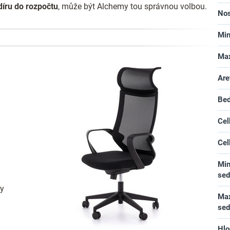
díru do rozpočtu
, může být Alchemy tou správnou volbou.
No
Min
Max
Are
Bed
Cel
Cel
Min
se
hy
Max
se
Hlo