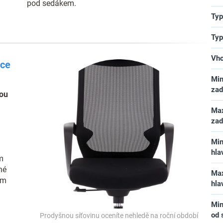
pod sedákem.
Typ
Typ
Vho
ace
Min
za
ou
Max
za
Min
hla
m
né
Max
ím
hla
Min
od 
Prodyšnou síťovinu oceníte nehledě na roční období