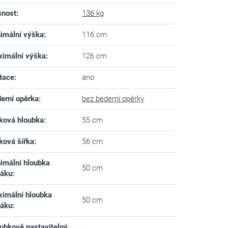
snost
:
136 kg
imální výška
:
116 cm
imální výška
:
126 cm
tace
:
ano
erní opěrka
:
bez bederní opěrky
ková hloubka
:
55 cm
ková šířka
:
56 cm
imální hloubka
50 cm
dáku
:
imální hloubka
50 cm
dáku
:
ubkově nastavitelný