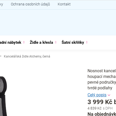
ky
Ochrana osobních údajů
Kontakt
adní nábytek
Židle a křesla
Šatní skříňky
Kancelářská židle Alchemy, černá
Nosnost kancelá
houpací mechani
pevné područky,
tvrdé podlahy
3 999 Kč 
4 839 Kč
Měrná
Na objednávk
cena: