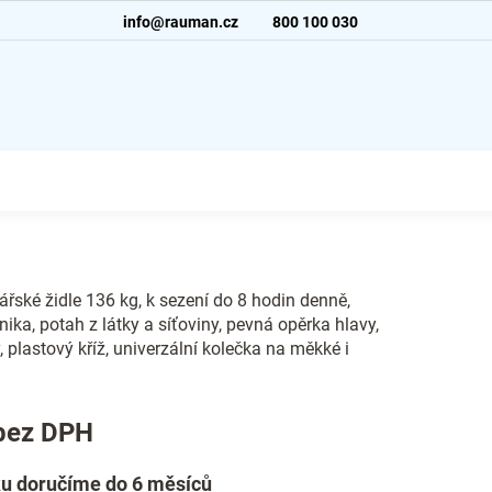
info@rauman.cz
800 100 030
řské židle 136 kg, k sezení do 8 hodin denně,
ka, potah z látky a síťoviny, pevná opěrka hlavy,
 plastový kříž, univerzální kolečka na měkké i
bez DPH
u doručíme do 6 měsíců