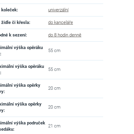
 koleček
:
univerzální
 židle či křesla
:
do kanceláře
dné k sezení
:
do 8 hodin denně
imální výška opěráku
55 cm
d
:
imální výška opěráku
55 cm
d
:
imální výška opěrky
20 cm
vy
:
imální výška opěrky
20 cm
vy
:
imální výška područek
21 cm
sedáku
: