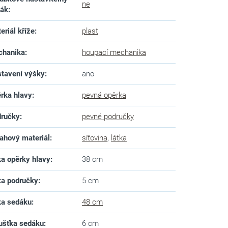
ne
dák
:
eriál kříže
:
plast
chanika
:
houpací mechanika
tavení výšky
:
ano
rka hlavy
:
pevná opěrka
ručky
:
pevné područky
ahový materiál
:
síťovina
,
látka
ka opěrky hlavy
:
38 cm
ka područky
:
5 cm
ka sedáku
:
48 cm
ušťka sedáku
:
6 cm