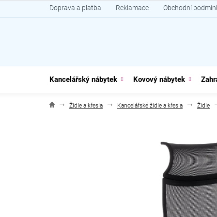
Přejít
Doprava a platba
Reklamace
Obchodní podmín
na
obsah
Kancelářský nábytek
Kovový nábytek
Zahr
Židle a křesla
Kancelářské židle a křesla
Židle