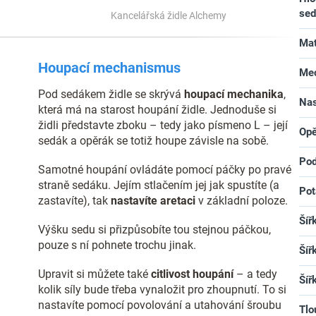
se
Kancelářská židle Alchemy
Mat
Houpací mechanismus
Me
Pod sedákem židle se skrývá
houpací mechanika
,
Nas
která má na starost houpání židle. Jednoduše si
židli představte zboku – tedy jako písmeno L – její
Opě
sedák a opěrák se totiž houpe závisle na sobě.
Pod
Samotné houpání ovládáte pomocí páčky po pravé
straně sedáku. Jejím stlačením jej jak spustíte (a
Pot
zastavíte), tak
nastavíte aretaci
v základní poloze.
Šíř
Výšku sedu si přizpůsobíte tou stejnou páčkou,
pouze s ní pohnete trochu jinak.
Šíř
Upravit si můžete také
citlivost houpání
– a tedy
Šíř
kolik síly bude třeba vynaložit pro zhoupnutí. To si
nastavíte pomocí povolování a utahování šroubu
Tlo