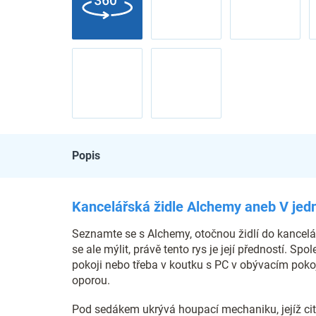
Popis
Kancelářská židle Alchemy aneb V jedn
Seznamte se s Alchemy, otočnou židlí do kancelář
se ale mýlit, právě tento rys je její předností. S
pokoji nebo třeba v koutku s PC v obývacím poko
oporou.
Pod sedákem ukrývá houpací mechaniku, jejíž citl