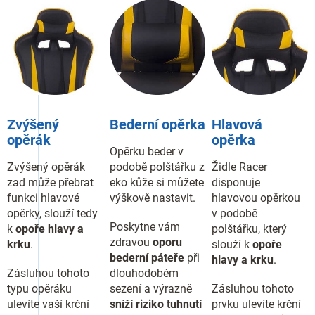
Zvýšený
Bederní opěrka
Hlavová
opěrák
opěrka
Opěrku beder v
Zvýšený opěrák
podobě polštářku z
Židle Racer
zad může přebrat
eko kůže si můžete
disponuje
funkci hlavové
výškově nastavit.
hlavovou opěrkou
opěrky, slouží tedy
v podobě
Poskytne vám
k
opoře hlavy a
polštářku, který
zdravou
oporu
krku
.
slouží k
opoře
bederní páteře
při
hlavy a krku
.
Zásluhou tohoto
dlouhodobém
typu opěráku
sezení a výrazně
Zásluhou tohoto
ulevíte vaší krční
sníží riziko tuhnutí
prvku ulevíte krční