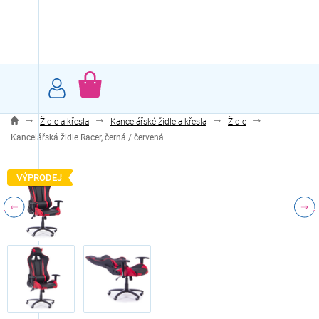
Přejít
na
obsah
NÁKUPNÍ
KOŠÍK
Židle a křesla
Kancelářské židle a křesla
Židle
Kancelářská židle Racer, černá / červená
VÝPRODEJ