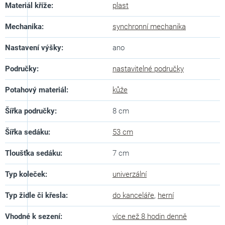
Materiál kříže
:
plast
Mechanika
:
synchronní mechanika
Nastavení výšky
:
ano
Područky
:
nastavitelné područky
Potahový materiál
:
kůže
Šířka područky
:
8 cm
Šířka sedáku
:
53 cm
Tloušťka sedáku
:
7 cm
Typ koleček
:
univerzální
Typ židle či křesla
:
do kanceláře
,
herní
Vhodné k sezení
:
více než 8 hodin denně