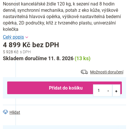
Nosnost kancelářské židle 120 kg, k sezení nad 8 hodin
denně, synchronní mechanika, potah z eko kůže, výškově
nastavitelná hlavová opěrka, výškově nastavitelná bederní
opěrka, 2D područky, kříž z tvrzeného plastu, univerzální
kolečka
4 899 Kč bez DPH
5 928 Kč
Měrná
Skladem doručíme 11. 8. 2026
(13 ks)
cena:
Možnosti doručení
Přidat do košíku
Hlídat