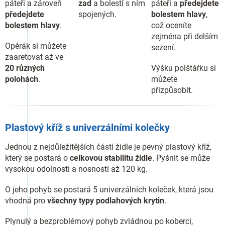
páteři a zároveň
zad
a bolestí s ním
páteři a
předejdete
předejdete
spojených.
bolestem hlavy
,
bolestem hlavy
.
což oceníte
zejména při delším
Opěrák si můžete
sezení.
zaaretovat až ve
20 různých
Výšku polštářku si
polohách
.
můžete
přizpůsobit.
Plastový kříž s univerzálními kolečky
Jednou z nejdůležitějších částí židle je pevný plastový kříž,
který se postará o
celkovou stabilitu židle
. Pyšnit se může
vysokou odolností a nosností až 120 kg.
O jeho pohyb se postará 5 univerzálních koleček, která jsou
vhodná pro
všechny typy podlahových krytin
.
Plynulý a bezproblémový pohyb zvládnou po koberci,