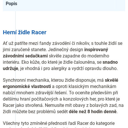
Popis
Herní židle Racer
Ať už patříte mezi fandy závodění či nikoliv, s touhle židlí se
jimi zaručeně stanete. Jedinečný design
inspirovaný
závodními sedačkami
skvěle zapadne do moderního
interiéru. Eko kůže, do které je židle čalouněna, se
snadno
udržuje
, je vhodná i pro alergiky a vydrží opravdu dlouho.
Synchronní mechanika, kterou židle disponuje, má
skvělé
ergonomické vlastnosti
a oproti klasickým mechanikám
nabízí mnohem zdravější řešení. To oceníte především při
delšímu hraní počítačových a konzolových her, pro které je
Racer jako stvořená. Nemusíte mít obavy z bolavých zad, na
židli můžete bez problémů sedět
déle než 8 hodin denně
.
Všechny tyto zmíněné přednosti řadí Racer do kategorie