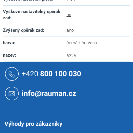
Výškově nastavitelný opěrák
ne
zad
:
Zvýšený opěrák zad
:
ano
barva
:
černá / červená
nazev
:
6325
Z
á
+420
800 100 030
p
a
t
info@rauman.cz
í
Výhody pro zákazníky