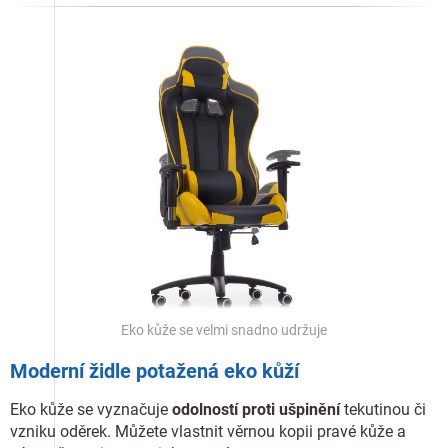
Eko kůže se velmi snadno udržuje
Moderní židle potažená eko kůží
Eko kůže se vyznačuje
odolností proti ušpinění
tekutinou či
vzniku oděrek. Můžete vlastnit věrnou kopii pravé kůže a