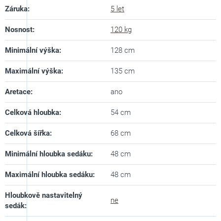
Záruka
:
5 let
Nosnost
:
120 kg
Minimální výška
:
128 cm
Maximální výška
:
135 cm
Aretace
:
ano
Celková hloubka
:
54 cm
Celková šířka
:
68 cm
Minimální hloubka sedáku
:
48 cm
Maximální hloubka sedáku
:
48 cm
Hloubkově nastavitelný
ne
sedák
: