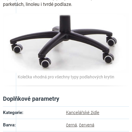
parketách, linoleu i tvrdé podlaze.
Kolečka vhodná pro všechny typy podlahových krytin
Doplňkové parametry
Kategorie
:
Kancelářské židle
Barva
:
černá
,
červená