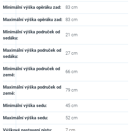
Minimální výška opěráku zad
:
83 cm
Maximální výška opěráku zad
:
83 cm
Minimální výška područek od
21 cm
sedáku
:
Maximální výška područek od
27 cm
sedáku
:
Minimální výška područek od
66 cm
země
:
Maximální výška područek od
79 cm
země
:
Minimální výška sedu
:
45 cm
Maximální výška sedu
:
52 cm
Výškové nastavení pístu
:
7 cm