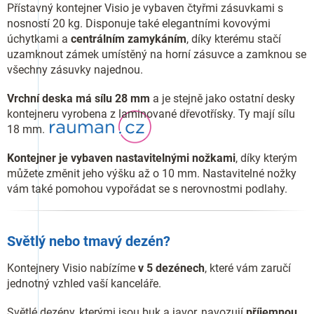
Přístavný kontejner Visio je vybaven čtyřmi zásuvkami s
nosností 20 kg. Disponuje také elegantními kovovými
úchytkami a
centrálním zamykáním
, díky kterému stačí
uzamknout zámek umístěný na horní zásuvce a zamknou se
všechny zásuvky najednou.
Vrchní deska má sílu 28 mm
a je stejně jako ostatní desky
kontejneru vyrobena z laminované dřevotřísky. Ty mají sílu
18 mm.
Kontejner je vybaven nastavitelnými nožkami
, díky kterým
můžete změnit jeho výšku až o 10 mm. Nastavitelné nožky
vám také pomohou vypořádat se s nerovnostmi podlahy.
Světlý nebo tmavý dezén?
Kontejnery Visio nabízíme
v 5 dezénech
, které vám zaručí
jednotný vzhled vaší kanceláře.
Světlé dezény, kterými jsou buk a javor, navozují
příjemnou