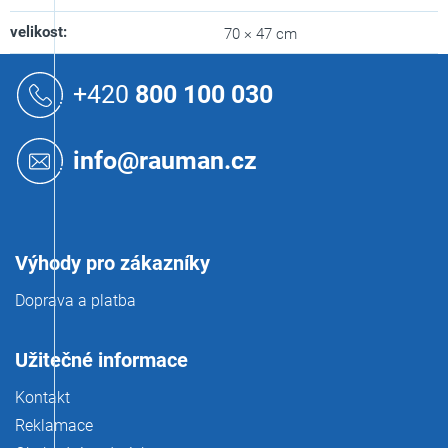
velikost
:
70 × 47 cm
Z
á
+420
800 100 030
p
a
t
info@rauman.cz
í
Výhody pro zákazníky
Doprava a platba
Užitečné informace
Kontakt
Reklamace