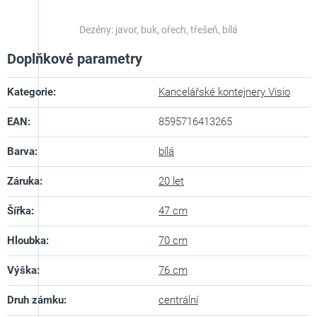
Dezény: javor, buk, ořech, třešeň, bílá
Doplňkové parametry
Kategorie
:
Kancelářské kontejnery Visio
EAN
:
8595716413265
Barva
:
bílá
Záruka
:
20 let
Šířka
:
47 cm
Hloubka
:
70 cm
Výška
:
76 cm
Druh zámku
:
centrální