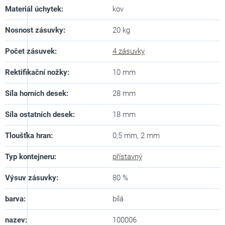
Materiál úchytek
:
kov
Nosnost zásuvky
:
20 kg
Počet zásuvek
:
4 zásuvky
Rektifikační nožky
:
10 mm
Síla horních desek
:
28 mm
Síla ostatních desek
:
18 mm
Tloušťka hran
:
0,5 mm, 2 mm
Typ kontejneru
:
přístavný
Výsuv zásuvky
:
80 %
barva
:
bílá
nazev
:
100006