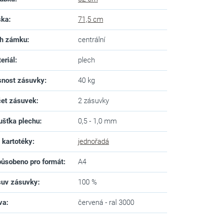
ška
:
71,5 cm
uh zámku
:
centrální
eriál
:
plech
nost zásuvky
:
40 kg
et zásuvek
:
2 zásuvky
ušťka plechu
:
0,5 - 1,0 mm
 kartotéky
:
jednořadá
ůsobeno pro formát
:
A4
uv zásuvky
:
100 %
va
:
červená - ral 3000