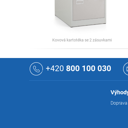
Kovová kartotéka se 2 zásuvkami
Z
á
+420
800 100 030
p
a
t
í
Výhody
Doprava 