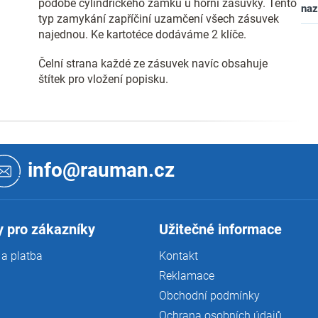
podobě cylindrického zámku u horní zásuvky. Tento
na
typ zamykání zapříčiní uzamčení všech zásuvek
najednou. Ke kartotéce dodáváme 2 klíče.
Čelní strana každé ze zásuvek navíc obsahuje
štítek pro vložení popisku.
info@rauman.cz
 pro zákazníky
Užitečné informace
a platba
Kontakt
Reklamace
Obchodní podmínky
Ochrana osobních údajů