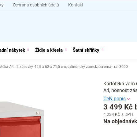
ky
Ochrana osobních údajů
Kontakt
adní nábytek
Židle a křesla
Šatní skříňky
téka A4 - 2 zásuvky, 45,5 x 62 x 71,5 cm, cylindrický zámek, červená - ral 3000
Kartotéka vám 
A4, nosnost zás
3 499 Kč 
4 234 Kč
Měrná
Na objednávk
cena: