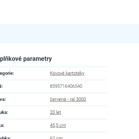
plňkové parametry
egorie
:
Kovové kartotéky
N
:
8595716406540
va
:
červená - ral 3000
uka
:
20 let
ka
:
45,5 cm
ubka
:
62 cm