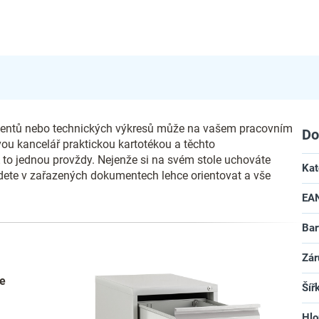
mentů nebo technických výkresů může na vašem pracovním
Do
ou kancelář praktickou kartotékou a těchto
 to jednou provždy. Nejenže si na svém stole uchováte
Kat
udete v zařazených dokumentech lehce orientovat a vše
EA
Bar
Zár
ve
Šíř
Hlo