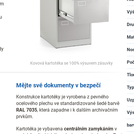
ým
Vý
u
Dr
Mat
dy
Nos
Poč
Kovová kartotéka se 100% výsuvem zásuvky
Tlo
Mějte své dokumenty v bezpečí
Typ
Konstrukce kartotéky je vyrobena z pevného
Uzp
ocelového plechu ve standardizované šedé barvě
RAL 7035
, která zapadne i k dalším archivačním
Výs
prvkům.
bar
Kartotéka je vybavena
centrálním zamykáním
v