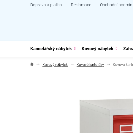
Přejít
Doprava a platba
Reklamace
Obchodní podmín
na
obsah
Kancelářský nábytek
Kovový nábytek
Zahr
Kovový nábytek
Kovové kartotéky
Kovová karto