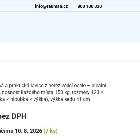
info@rauman.cz
800 100 030
á a praktická lavice z nerezivějící ocele – ideální
y, nosnost každého místa 150 kg, rozměry 123 ×
lka × hloubka × výška), výška sedu 41 cm
bez DPH
číme 10. 8. 2026
(7 ks)