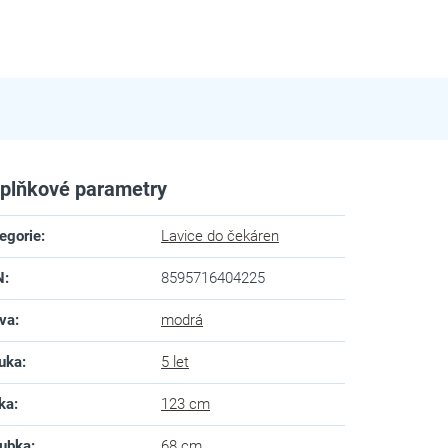
plňkové parametry
egorie
:
Lavice do čekáren
N
:
8595716404225
va
:
modrá
uka
:
5 let
ka
:
123 cm
ubka
:
68 cm