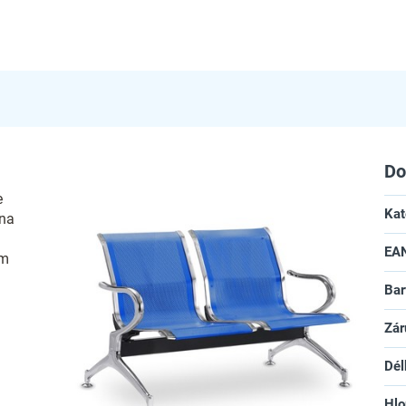
Do
e
Kat
vna
EA
ém
Bar
Zár
Dél
Hlo