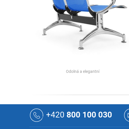
Odolná a elegantní
Z
á
+420
800 100 030
p
a