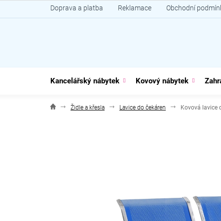
Přejít
Doprava a platba
Reklamace
Obchodní podmín
na
obsah
Kancelářský nábytek
Kovový nábytek
Zahr
Židle a křesla
Lavice do čekáren
Kovová lavice 