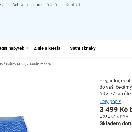
ky
Ochrana osobních údajů
Kontakt
adní nábytek
Židle a křesla
Šatní skříňky
do čekárny REST, 2-sedák, modrá
Elegantní, odoln
do vaší čekárn
68 × 77 cm (dé
3 499 Kč 
4 234 Kč
Měrná
Skladem doru
cena: