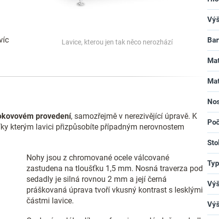
Vý
víc
Bar
Lavice, kterou jen tak něco nerozhází
Mat
Mat
Nos
okovovém provedení
, samozřejmě v nerezivějící úpravě. K
Poč
díky kterým lavici přizpůsobíte případným nerovnostem
Sto
Nohy jsou z chromované ocele válcované
Typ
zastudena na tloušťku 1,5 mm. Nosná traverza pod
sedadly je silná rovnou 2 mm a její černá
Výš
práškovaná úprava tvoří vkusný kontrast s lesklými
částmi lavice.
Výš