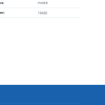
va
:
modrá
zev
:
19430