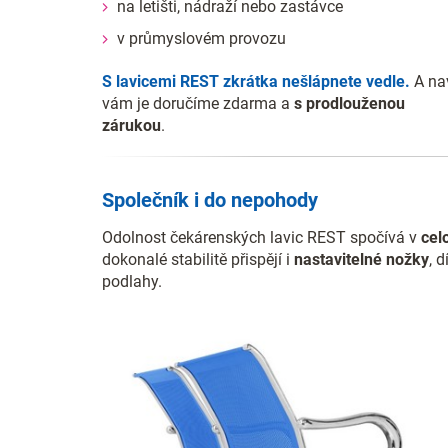
na letišti, nádraží nebo zastávce
v průmyslovém provozu
S lavicemi REST zkrátka nešlápnete vedle.
A na
vám je doručíme zdarma a
s prodlouženou
zárukou
.
Společník i do nepohody
Odolnost čekárenských lavic REST spočívá v
cel
dokonalé stabilitě přispějí i
nastavitelné nožky
, 
podlahy.