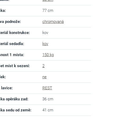
ška
:
77 cm
va podnože
:
chromovaná
eriál konstrukce
:
kov
eriál sedadla
:
kov
nost 1 místa
:
150 kg
et míst k sezení
:
2
lek
:
ne
 lavice
:
REST
ka opěráku zad
:
36 cm
ka sedu od země
:
41 cm