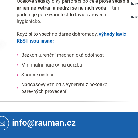
Ocelové sedáky díky perforaci po celé ploše sedadla
bar
příjemně větrají a nedrží se na nich voda
– tím
pádem je používání těchto lavic zároveň i
na
hygienické.
Když si to všechno dáme dohromady,
výhody lavic
REST jsou jasné:
Bezkonkurenční mechanická odolnost
Minimální nároky na údržbu
Snadné čištění
Nadčasový vzhled s výběrem z několika
barevných provedení
info@rauman.cz