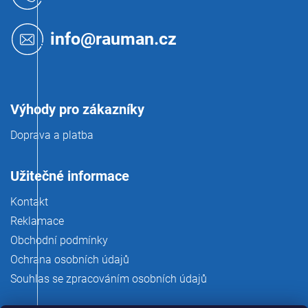
p
a
t
info@rauman.cz
í
Výhody pro zákazníky
Doprava a platba
Užitečné informace
Kontakt
Reklamace
Obchodní podmínky
Ochrana osobních údajů
Souhlas se zpracováním osobních údajů