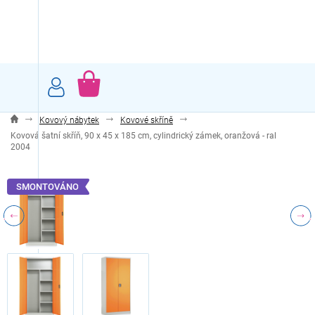
Přejít
na
obsah
NÁKUPNÍ
KOŠÍK
Kovový nábytek
Kovové skříně
Kovová šatní skříň, 90 x 45 x 185 cm, cylindrický zámek, oranžová - ral
2004
SMONTOVÁNO