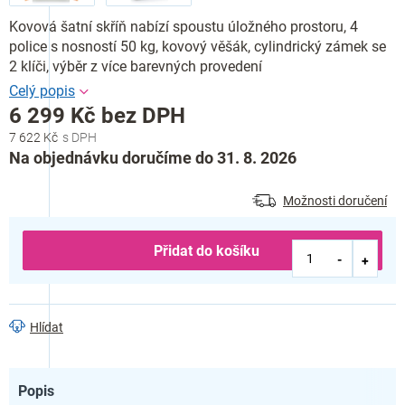
Kovová šatní skříň nabízí spoustu úložného prostoru, 4
police s nosností 50 kg, kovový věšák, cylindrický zámek se
2 klíči, výběr z více barevných provedení
6 299 Kč bez DPH
7 622 Kč
Měrná
Na objednávku doručíme do 31. 8. 2026
cena:
Možnosti doručení
Přidat do košíku
Hlídat
Popis