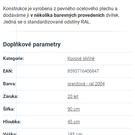
Konstrukce je vyrobena z pevného ocelového plechu a
dodáváme ji
v několika barevných provedeních
dvířek.
Jedná se o standardizované odstíny RAL.
Doplňkové parametry
Kategorie
:
Kovové skříně
EAN
:
8595716406847
Barva
:
oranžová - ral 2004
Záruka
:
20 let
Šířka
:
90 cm
Hloubka
:
45 cm
Výška
:
185 cm