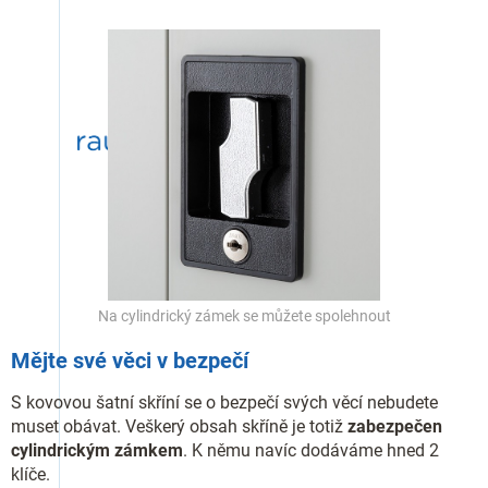
Na cylindrický zámek se můžete spolehnout
Mějte své věci v bezpečí
S kovovou šatní skříní se o bezpečí svých věcí nebudete
muset obávat. Veškerý obsah skříně je totiž
zabezpečen
cylindrickým zámkem
. K němu navíc dodáváme hned 2
klíče.