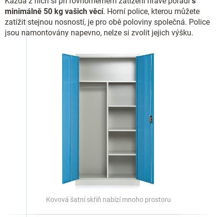
Každá z nich si při rovnoměrném zatížení hravě poradí
s
minimálně 50 kg vašich věcí
. Horní police, kterou můžete
zatížit stejnou nosností, je pro obě poloviny společná. Police
jsou namontovány napevno, nelze si zvolit jejich výšku.
Kovová šatní skříň nabízí mnoho prostoru