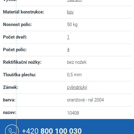
Materiál konstrukce
:
kov
Nosnost polic
:
50 kg
Počet dveří
:
1
Počet polic
:
4
Rektifikační nožky
:
bez nožek
Tloušťka plechu
:
0,5 mm
Zámek
:
cylindrický
barva
:
oranžová - ral 2004
nazev
:
10408
Z
á
+420
800 100 030