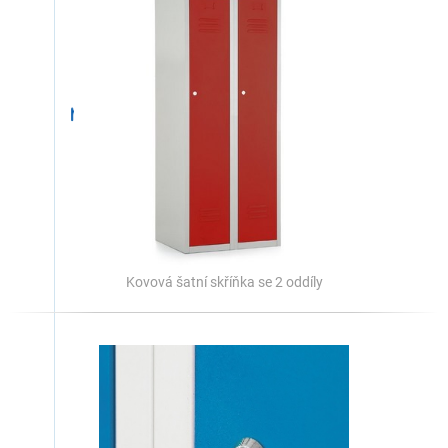
Kovová šatní skříňka se 2 oddíly