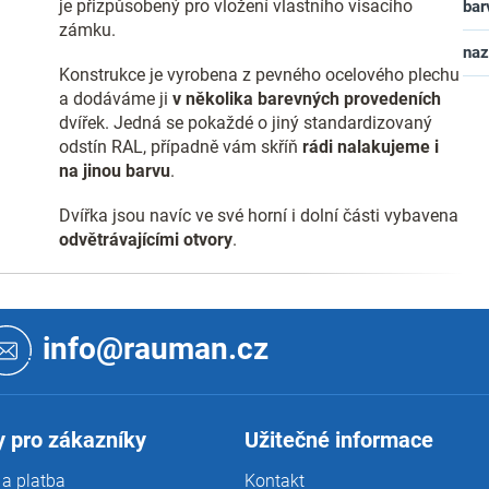
je přizpůsobený pro vložení vlastního visacího
bar
zámku.
na
Konstrukce je vyrobena z pevného ocelového plechu
a dodáváme ji
v několika barevných provedeních
dvířek. Jedná se pokaždé o jiný standardizovaný
odstín RAL, případně vám skříň
rádi nalakujeme i
na jinou barvu
.
Dvířka jsou navíc ve své horní i dolní části vybavena
odvětrávajícími otvory
.
info@rauman.cz
 pro zákazníky
Užitečné informace
a platba
Kontakt