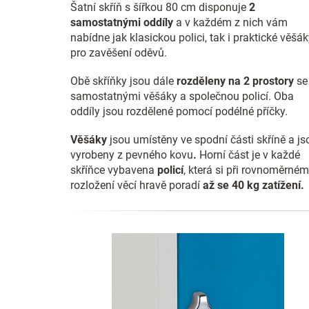
Šatní skříň s šířkou 80 cm disponuje
2
samostatnými oddíly
a v každém z nich vám
nabídne jak klasickou polici, tak i praktické věšá
pro zavěšení oděvů.
Obě skříňky jsou dále
rozděleny na 2 prostory
se
samostatnými věšáky a společnou policí. Oba
oddíly jsou rozdělené pomocí podélné příčky.
Věšáky
jsou umístěny ve spodní části skříně a js
vyrobeny z pevného kovu
.
Horní část je v každé
skříňce vybavena
policí
, která si při rovnoměrném
rozložení věcí hravě poradí
až se 40 kg zatížení.