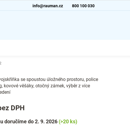
info@rauman.cz
800 100 030
2
ojskříňka se spoustou úložného prostoru, police
g, kovové věšáky, otočný zámek, výběr z více
edení
bez DPH
u doručíme do 2. 9. 2026
(>20 ks)