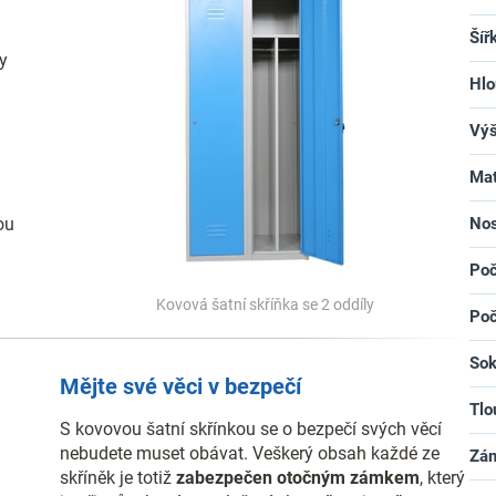
Šíř
ky
Hlo
Vý
Mat
ou
Nos
Poč
Kovová šatní skříňka se 2 oddíly
Poč
Sok
Mějte své věci v bezpečí
Tlo
S kovovou šatní skřínkou se o bezpečí svých věcí
nebudete muset obávat. Veškerý obsah každé ze
Zá
skříněk je totiž
zabezpečen otočným zámkem
, který