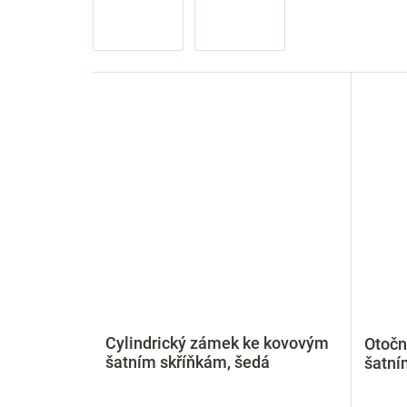
Cylindrický zámek ke kovovým
Otočn
šatním skříňkám, šedá
šatní