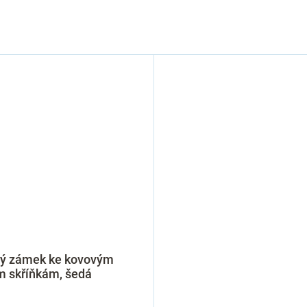
ý zámek ke kovovým
m skříňkám, šedá