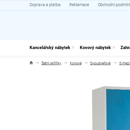
Přejít
Doprava a platba
Reklamace
Obchodní podmín
na
obsah
Kancelářský nábytek
Kovový nábytek
Zahr
Šatní skříňky
Kovové
Dvoudveřové
S mezi