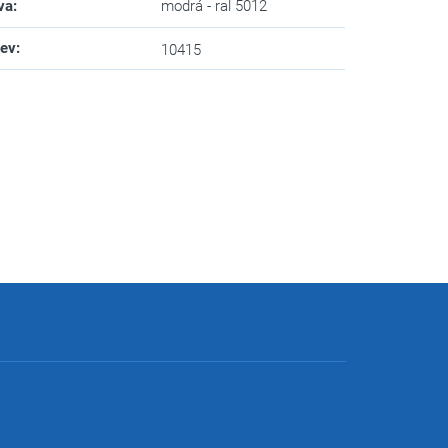
va
:
modrá - ral 5012
zev
:
10415