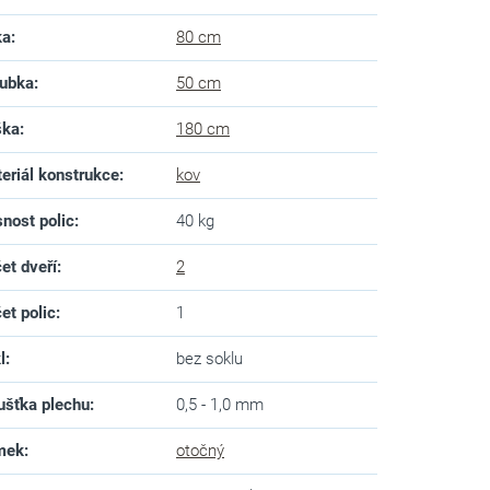
ka
:
80 cm
ubka
:
50 cm
ška
:
180 cm
eriál konstrukce
:
kov
nost polic
:
40 kg
et dveří
:
2
et polic
:
1
l
:
bez soklu
ušťka plechu
:
0,5 - 1,0 mm
mek
:
otočný