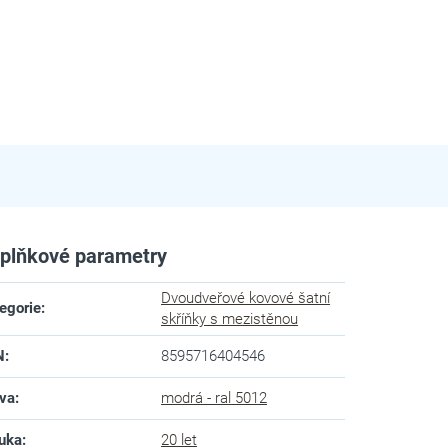
plňkové parametry
Dvoudveřové kovové šatní
egorie
:
skříňky s mezistěnou
N
:
8595716404546
va
:
modrá - ral 5012
uka
:
20 let