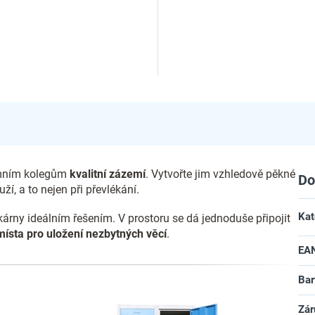
emním kolegům
kvalitní zázemí
. Vytvořte jim vzhledově pěkné
Do
ží, a to nejen při převlékání.
Kat
árny ideálním řešením. V prostoru se dá jednoduše připojit
místa pro uložení nezbytných věcí
.
EA
Bar
Zár