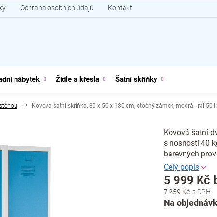
ky
Ochrana osobních údajů
Kontakt
adní nábytek
Židle a křesla
Šatní skříňky
stěnou
Kovová šatní skříňka, 80 x 50 x 180 cm, otočný zámek, modrá - ral 501
Kovová šatní dv
s nosností 40 k
barevných prov
5 999 Kč 
7 259 Kč
Měrná
Na objednávk
cena: