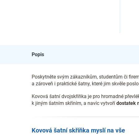
Popis
Poskytněte svým zákazníkům, studentům či fir
a zároveň i praktické šatny, které jim skvěle poslou
Kovová šatní dvojskříňka je pro hromadné převlék
k jiným šatním skříním, a navíc vytvoří
dostatek 
Kovová šatní skříňka myslí na vše