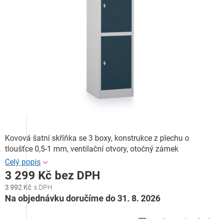
Kovová šatní skříňka se 3 boxy, konstrukce z plechu o
tloušťce 0,5-1 mm, ventilační otvory, otočný zámek
3 299 Kč bez DPH
3 992 Kč
Měrná
Na objednávku doručíme do 31. 8. 2026
cena: