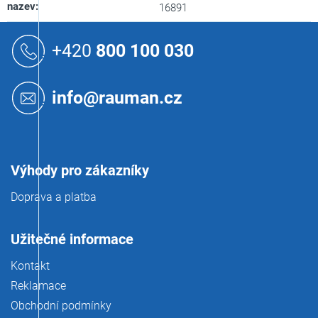
nazev
:
16891
Z
á
+420
800 100 030
p
a
t
info@rauman.cz
í
Výhody pro zákazníky
Doprava a platba
Užitečné informace
Kontakt
Reklamace
Obchodní podmínky