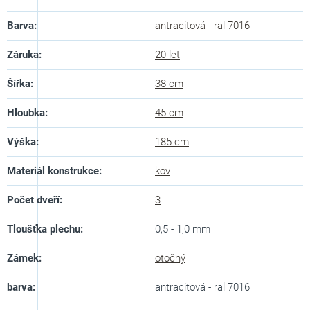
Barva
:
antracitová - ral 7016
Záruka
:
20 let
Šířka
:
38 cm
Hloubka
:
45 cm
Výška
:
185 cm
Materiál konstrukce
:
kov
Počet dveří
:
3
Tloušťka plechu
:
0,5 - 1,0 mm
Zámek
:
otočný
barva
:
antracitová - ral 7016