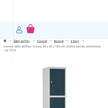
Přejít
na
obsah
NÁKUPNÍ
KOŠÍK
Šatní skříňky
Kovové
Boxové
3 boxy
Kovová šatní skříňka - 3 boxy, 38 x 45 x 185 cm, otočný zámek, antracitová
- ral 7016