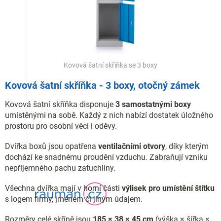
Kovová šatní skříňka se 3 boxy
Kovová šatní skříňka - 3 boxy, otočný zámek
Kovová šatní skříňka disponuje
3 samostatnými boxy
umístěnými na sobě. Každý z nich nabízí dostatek úložného
prostoru pro osobní věci i oděvy.
Dvířka boxů jsou opatřena
ventilačními otvory
, díky kterým
dochází ke snadnému proudění vzduchu. Zabraňují vzniku
nepříjemného pachu zatuchliny.
Všechna dvířka mají v horní části
výlisek pro umístění štítku
s logem firmy, jménem či jiným údajem.
Rozměry celé skříně jsou
185 × 38 × 45 cm
(výška × šířka ×