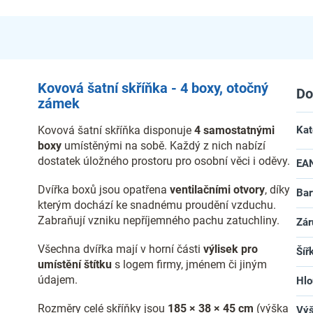
Kovová šatní skříňka - 4 boxy, otočný
Do
zámek
Kovová šatní skříňka disponuje
4 samostatnými
Kat
boxy
umístěnými na sobě. Každý z nich nabízí
dostatek úložného prostoru pro osobní věci i oděvy.
EA
Dvířka boxů jsou opatřena
ventilačními otvory
, díky
Bar
kterým dochází ke snadnému proudění vzduchu.
Zabraňují vzniku nepříjemného pachu zatuchliny.
Zár
Všechna dvířka mají v horní části
výlisek pro
Šíř
umístění štítku
s logem firmy, jménem či jiným
údajem.
Hlo
Rozměry celé skříňky jsou
185 × 38 × 45 cm
(výška
Vý