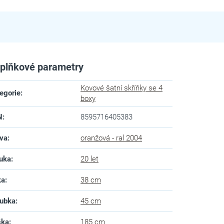
plňkové parametry
Kovové šatní skříňky se 4
egorie
:
boxy
N
:
8595716405383
va
:
oranžová - ral 2004
uka
:
20 let
ka
:
38 cm
ubka
:
45 cm
ška
:
185 cm