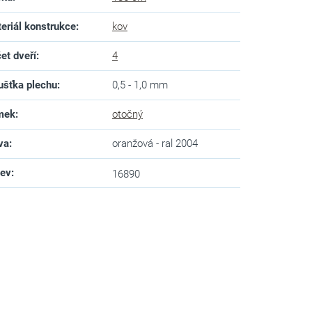
eriál konstrukce
:
kov
et dveří
:
4
ušťka plechu
:
0,5 - 1,0 mm
mek
:
otočný
va
:
oranžová - ral 2004
zev
:
16890