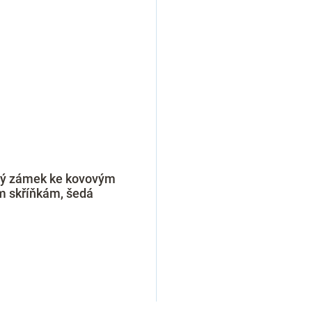
ý zámek ke kovovým
m skříňkám, šedá