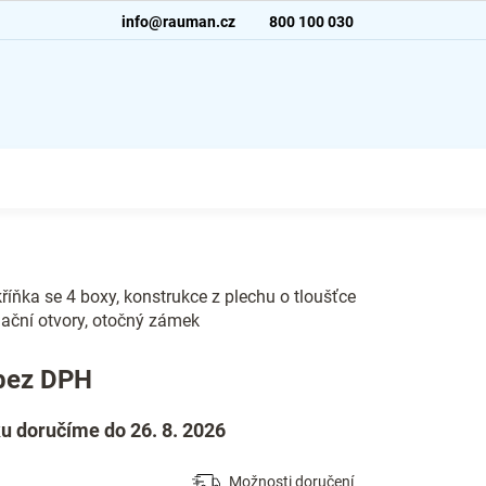
info@rauman.cz
800 100 030
říňka se 4 boxy, konstrukce z plechu o tloušťce
lační otvory, otočný zámek
bez DPH
u doručíme do 26. 8. 2026
Možnosti doručení