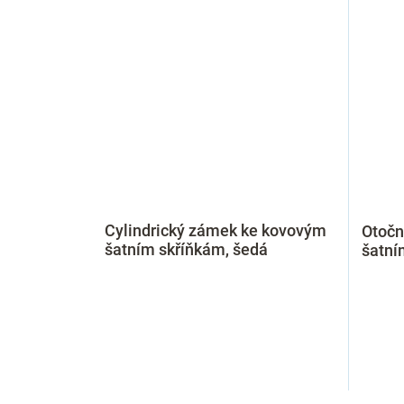
Cylindrický zámek ke kovovým
Otočn
šatním skříňkám, šedá
šatní