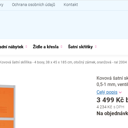
ky
Ochrana osobních údajů
Kontakt
adní nábytek
Židle a křesla
Šatní skříňky
Kovová šatní skříňka - 4 boxy, 38 x 45 x 185 cm, otočný zámek, oranžová - ral 2004
Kovová šatní sk
0,5-1 mm, venti
3 499 Kč 
4 234 Kč
Měrná
Na objednávk
cena: