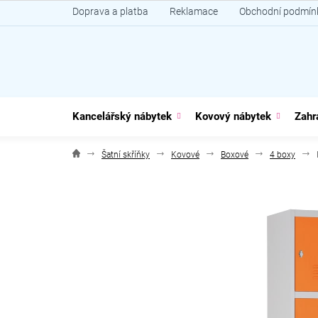
Přejít
Doprava a platba
Reklamace
Obchodní podmín
na
obsah
Kancelářský nábytek
Kovový nábytek
Zahr
Šatní skříňky
Kovové
Boxové
4 boxy