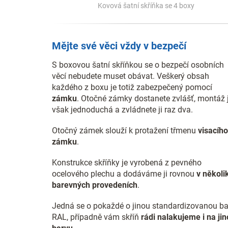
Kovová šatní skříňka se 4 boxy
Mějte své věci vždy v bezpečí
S boxovou šatní skříňkou se o bezpečí osobních
věcí nebudete muset obávat. Veškerý obsah
každého z boxu je totiž zabezpečený pomocí
zámku
. Otočné zámky dostanete zvlášť, montáž 
však jednoduchá a zvládnete ji raz dva.
Otočný zámek slouží k protažení třmenu
visacího
zámku
.
Konstrukce skříňky je vyrobená z pevného
ocelového plechu a dodáváme ji rovnou
v několi
barevných provedeních
.
Jedná se o pokaždé o jinou standardizovanou b
RAL, případně vám skříň
rádi nalakujeme i na ji