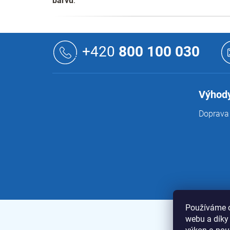
barvu
.
Z
á
+420
800 100 030
p
a
t
í
Výhody
Doprava 
Používáme c
webu a díky