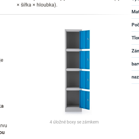
× šířka × hloubka).
Mat
Poč
Tlo
Zá
je
bar
na
ka
4 úložné boxy se zámkem
arvu
nou