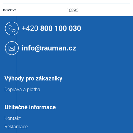
nazev
:
16895
Z
á
+420
800 100 030
p
a
t
info@rauman.cz
í
Výhody pro zákazníky
Doprava a platba
Užitečné informace
Kontakt
Reklamace