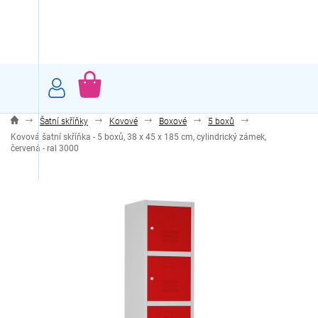
Přejít
na
obsah
NÁKUPNÍ
KOŠÍK
Šatní skříňky
Kovové
Boxové
5 boxů
Kovová šatní skříňka - 5 boxů, 38 x 45 x 185 cm, cylindrický zámek,
červená - ral 3000