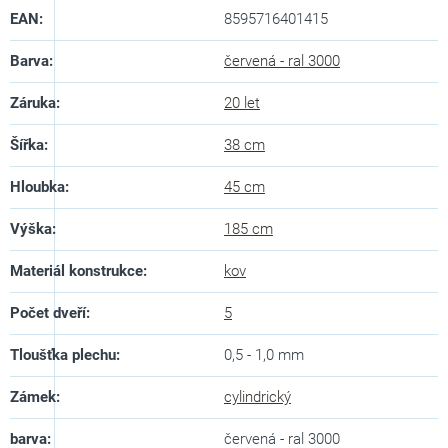
EAN
:
8595716401415
Barva
:
červená - ral 3000
Záruka
:
20 let
Šířka
:
38 cm
Hloubka
:
45 cm
Výška
:
185 cm
Materiál konstrukce
:
kov
Počet dveří
:
5
Tloušťka plechu
:
0,5 - 1,0 mm
Zámek
:
cylindrický
barva
:
červená - ral 3000