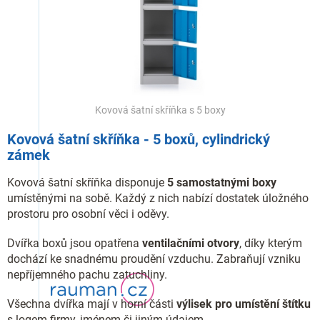
Kovová šatní skříňka s 5 boxy
Kovová šatní skříňka - 5 boxů, cylindrický
zámek
Kovová šatní skříňka disponuje
5 samostatnými boxy
umístěnými na sobě. Každý z nich nabízí dostatek úložného
prostoru pro osobní věci i oděvy.
Dvířka boxů jsou opatřena
ventilačními otvory
, díky kterým
dochází ke snadnému proudění vzduchu. Zabraňují vzniku
nepříjemného pachu zatuchliny.
Všechna dvířka mají v horní části
výlisek pro umístění štítku
s logem firmy, jménem či jiným údajem.