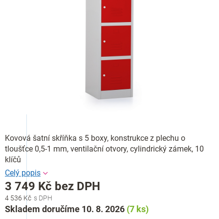
Kovová šatní skříňka s 5 boxy, konstrukce z plechu o
tloušťce 0,5-1 mm, ventilační otvory, cylindrický zámek, 10
klíčů
3 749 Kč bez DPH
4 536 Kč
Měrná
Skladem doručíme 10. 8. 2026
(7 ks)
cena: