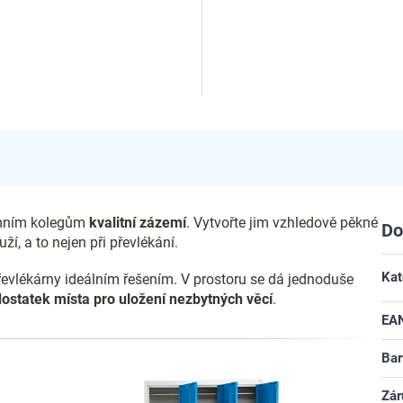
emním kolegům
kvalitní zázemí
. Vytvořte jim vzhledově pěkné
Do
ží, a to nejen při převlékání.
Kat
řevlékárny ideálním řešením. V prostoru se dá jednoduše
dostatek místa pro uložení nezbytných věcí
.
EA
Bar
Zár