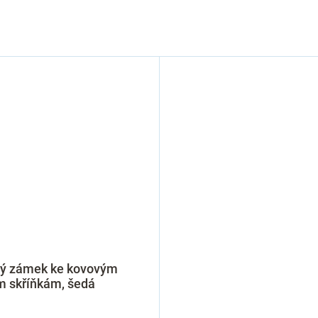
ý zámek ke kovovým
m skříňkám, šedá