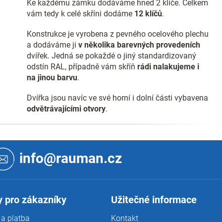
Ke každému zámku dodáváme hned 2 klíče. Celkem
vám tedy k celé skříni dodáme
12 klíčů
.
Konstrukce je vyrobena z pevného ocelového plechu
a dodáváme ji
v několika barevných provedeních
dvířek. Jedná se pokaždé o jiný standardizovaný
odstín RAL, případně vám skříň
rádi nalakujeme i
na jinou barvu
.
Dvířka jsou navíc ve své horní i dolní části vybavena
odvětrávajícími otvory
.
info@rauman.cz
 pro zákazníky
Užitečné informace
a platba
Kontakt