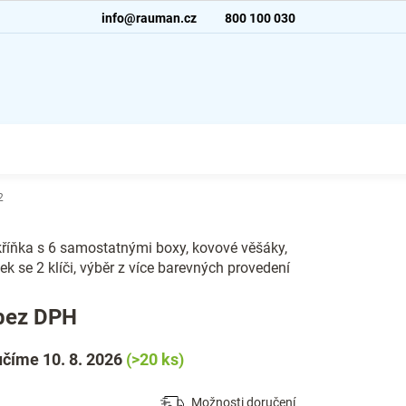
info@rauman.cz
800 100 030
2
kříňka s 6 samostatnými boxy, kovové věšáky,
ek se 2 klíči, výběr z více barevných provedení
bez DPH
číme 10. 8. 2026
(>20 ks)
Možnosti doručení