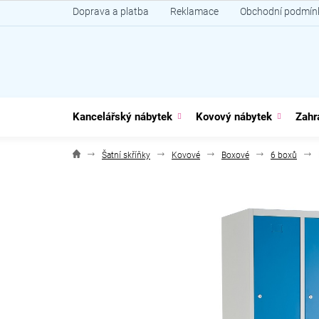
Přejít
Doprava a platba
Reklamace
Obchodní podmín
na
obsah
Kancelářský nábytek
Kovový nábytek
Zahr
Šatní skříňky
Kovové
Boxové
6 boxů