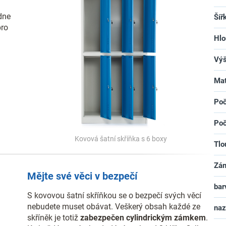
dne
Šíř
pro
Hlo
Vý
Mat
Poč
Poč
Kovová šatní skříňka s 6 boxy
Tlo
Zá
Mějte své věci v bezpečí
bar
S kovovou šatní skříňkou se o bezpečí svých věcí
nebudete muset obávat. Veškerý obsah každé ze
na
skříněk je totiž
zabezpečen cylindrickým zámkem
.