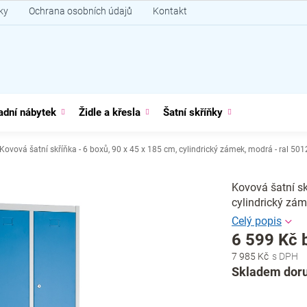
ky
Ochrana osobních údajů
Kontakt
adní nábytek
Židle a křesla
Šatní skříňky
Kovová šatní skříňka - 6 boxů, 90 x 45 x 185 cm, cylindrický zámek, modrá - ral 501
Kovová šatní s
cylindrický zám
6 599 Kč 
7 985 Kč
Měrná
Skladem doru
cena: