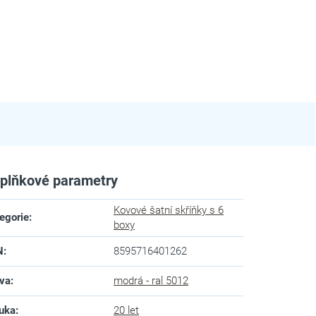
plňkové parametry
Kovové šatní skříňky s 6
egorie
:
boxy
N
:
8595716401262
va
:
modrá - ral 5012
uka
:
20 let