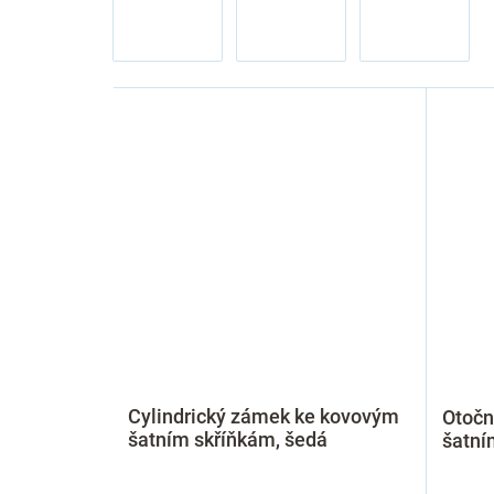
Cylindrický zámek ke kovovým
Otočn
šatním skříňkám, šedá
šatní