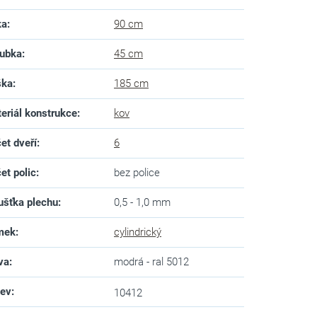
ka
:
90 cm
ubka
:
45 cm
ška
:
185 cm
eriál konstrukce
:
kov
et dveří
:
6
et polic
:
bez police
ušťka plechu
:
0,5 - 1,0 mm
mek
:
cylindrický
va
:
modrá - ral 5012
zev
:
10412