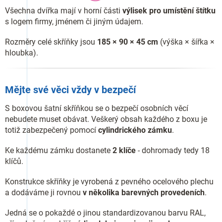
Všechna dvířka mají v horní části
výlisek pro umístění štítku
s logem firmy, jménem či jiným údajem.
Rozměry celé skříňky jsou
185 × 90 × 45 cm
(výška × šířka ×
hloubka).
Mějte své věci vždy v bezpečí
S boxovou šatní skříňkou se o bezpečí osobních věcí
nebudete muset obávat. Veškerý obsah každého z boxu je
totiž zabezpečený pomocí
cylindrického zámku
.
Ke každému zámku dostanete
2 klíče
- dohromady tedy 18
klíčů.
Konstrukce skříňky je vyrobená z pevného ocelového plechu
a dodáváme ji rovnou
v několika barevných provedeních
.
Jedná se o pokaždé o jinou standardizovanou barvu RAL,