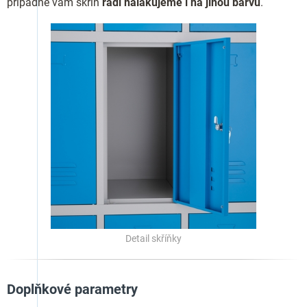
případně vám skříň
rádi nalakujeme i na jinou barvu
.
Detail skříňky
Doplňkové parametry