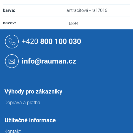
barva
:
antracitová - ral 7016
nazev
:
16894
Z
á
+420
800 100 030
p
a
t
info@rauman.cz
í
Výhody pro zákazníky
Doprava a platba
Užitečné informace
Kontakt