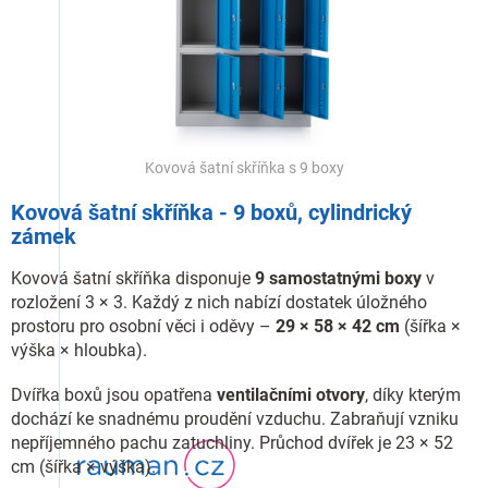
Kovová šatní skříňka s 9 boxy
Kovová šatní skříňka - 9 boxů, cylindrický
zámek
Kovová šatní skříňka disponuje
9 samostatnými boxy
v
rozložení 3 × 3. Každý z nich nabízí dostatek úložného
prostoru pro osobní věci i oděvy –
29 × 58 × 42 cm
(šířka ×
výška × hloubka).
Dvířka boxů jsou opatřena
ventilačními otvory
, díky kterým
dochází ke snadnému proudění vzduchu. Zabraňují vzniku
nepříjemného pachu zatuchliny. Průchod dvířek je 23 × 52
cm (šířka × výška).