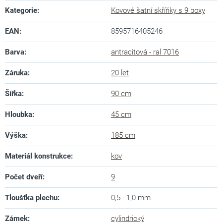
Kategorie
:
Kovové šatní skříňky s 9 boxy
EAN
:
8595716405246
Barva
:
antracitová - ral 7016
Záruka
:
20 let
Šířka
:
90 cm
Hloubka
:
45 cm
Výška
:
185 cm
Materiál konstrukce
:
kov
Počet dveří
:
9
Tloušťka plechu
:
0,5 - 1,0 mm
Zámek
:
cylindrický