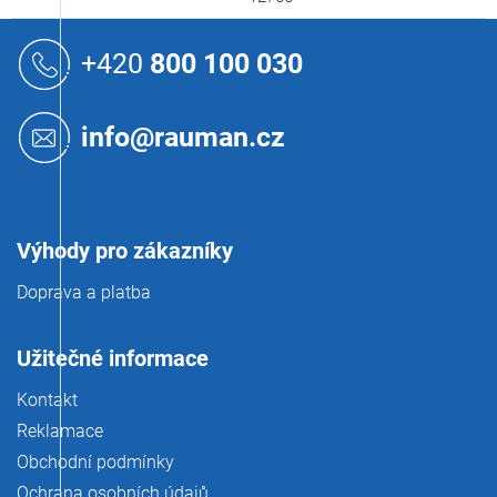
Z
á
+420
800 100 030
p
a
t
info@rauman.cz
í
Výhody pro zákazníky
Doprava a platba
Užitečné informace
Kontakt
Reklamace
Obchodní podmínky
Ochrana osobních údajů