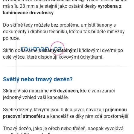
má sílu 28 mm a je stejně jako ostatní desky
vyrobena z
laminované dřevotřísky
.
Do skříně tedy můžete bez problému umístit šanony s
dokumenty i drobnou techniku, kterou tak budete mít vždy
po ruce.
Skříň dodáváme s
uzamykatelnými
křídlovými dveřmi po
celé výšce, které disponují kovovými úchytkami.
Světlý nebo tmavý dezén?
Skříně Visio nabízíme
v 5 dezénech
, které vám zaručí
jednotný vzhled vaší kanceláře.
Světlé dezény, kterými jsou buk a javor, navozují
příjemnou
pracovní atmosféru
a kancelář se díky nim zdá prostornější.
Tmavý dezén, jako je ořech nebo třešeň, naopak vyvolává