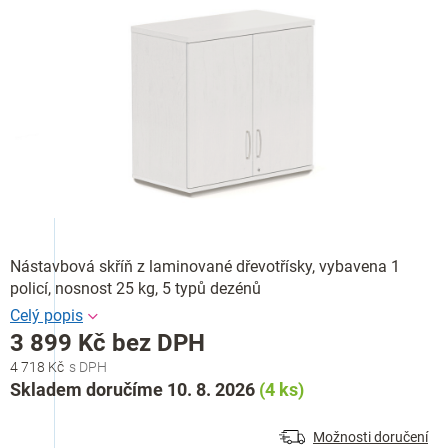
Nástavbová skříň z laminované dřevotřísky, vybavena 1
policí, nosnost 25 kg, 5 typů dezénů
3 899 Kč bez DPH
4 718 Kč
Měrná
Skladem doručíme 10. 8. 2026
(4 ks)
cena:
Možnosti doručení