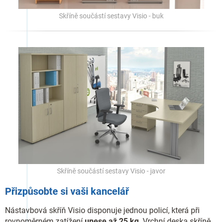
Skříně součástí sestavy Visio - buk
Skříně součástí sestavy Visio - javor
Přizpůsobte si vaši kancelář
Nástavbová skříň Visio disponuje jednou policí, která při
rovnoměrném zatížení
unese až 25 kg
. Vrchní deska skříně