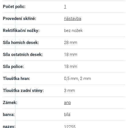
Počet polic
:
1
Provedení skříně
:
nástavba
Rektifikační nožky
:
bez nožek
Síla horních desek
:
28 mm
Síla ostatních desek
:
18 mm
Síla police
:
18 mm
Tloušťka hran
:
0,5 mm, 2 mm
Tloušťka zadní stěny
:
3 mm
Zámek
:
ano
barva
:
bílá
nazev
:
12755