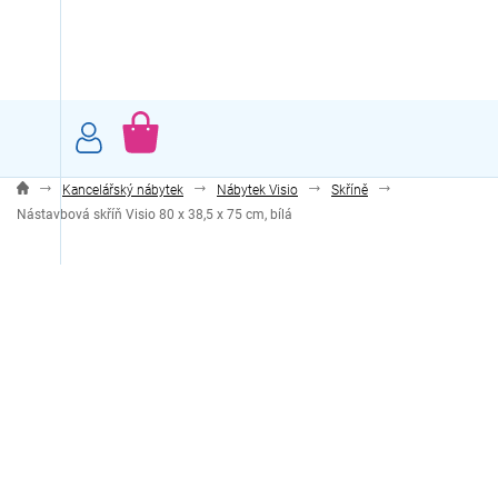
Přejít
na
obsah
NÁKUPNÍ
KOŠÍK
Kancelářský nábytek
Nábytek Visio
Skříně
Nástavbová skříň Visio 80 x 38,5 x 75 cm, bílá