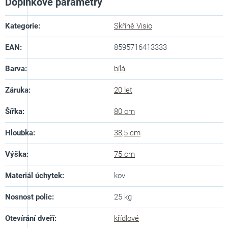
Doplňkové parametry
Kategorie
:
Skříně Visio
EAN
:
8595716413333
Barva
:
bílá
Záruka
:
20 let
Šířka
:
80 cm
Hloubka
:
38,5 cm
Výška
:
75 cm
Materiál úchytek
:
kov
Nosnost polic
:
25 kg
Otevírání dveří
:
křídlové