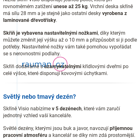
rovnoměrném zatížení
unese až 25 kg
. Vrchní deska skříně
má sílu 28 mm a je stejně jako ostatní desky
vyrobena z
laminované dřevotřísky
.
Skříň je vybavena nastavitelnými nožkami
, díky kterým
můžete změnit její výšku až o 10 mm a přizpůsobit si ji podle
potřeby. Nastavitelné nožky vám také pomohou vypořádat
se s nerovnostmi podlahy.
Skříň dodáváme s
uzamykatelnými
křídlovými dveřmi po
celé výšce, které disponují kovovými úchytkami.
Světlý nebo tmavý dezén?
Skříně Visio nabízíme
v 5 dezénech
, které vám zaručí
jednotný vzhled vaší kanceláře.
Světlé dezény, kterými jsou buk a javor, navozují
příjemnou
pracovní atmosféru
a kancelář se díky nim zdá prostornější.