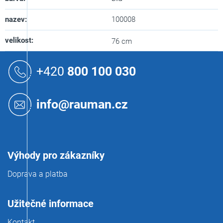
nazev
:
100008
velikost
:
76 cm
Z
á
+420
800 100 030
p
a
t
info@rauman.cz
í
Výhody pro zákazníky
Doprava a platba
Užitečné informace
Kontakt