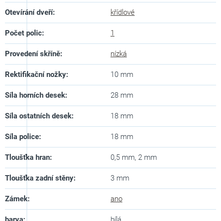
Otevírání dveří
:
křídlové
Počet polic
:
1
Provedení skříně
:
nízká
Rektifikační nožky
:
10 mm
Síla horních desek
:
28 mm
Síla ostatních desek
:
18 mm
Síla police
:
18 mm
Tloušťka hran
:
0,5 mm, 2 mm
Tloušťka zadní stěny
:
3 mm
Zámek
:
ano
barva
:
bílá