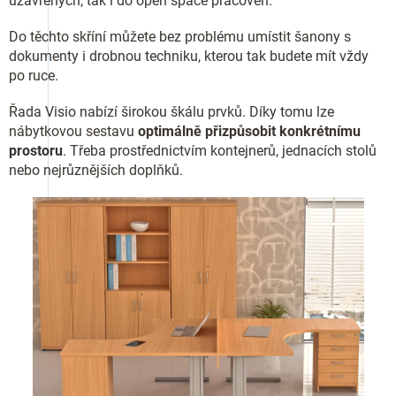
uzavřených, tak i do open space pracoven.
Do těchto skříní můžete bez problému umístit šanony s
dokumenty i drobnou techniku, kterou tak budete mít vždy
po ruce.
Řada Visio nabízí širokou škálu prvků. Díky tomu lze
nábytkovou sestavu
optimálně přizpůsobit konkrétnímu
prostoru
. Třeba prostřednictvím kontejnerů, jednacích stolů
nebo nejrůznějších doplňků.