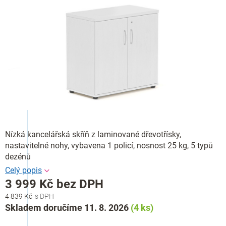
Nízká kancelářská skříň z laminované dřevotřísky,
nastavitelné nohy, vybavena 1 policí, nosnost 25 kg, 5 typů
dezénů
3 999 Kč bez DPH
4 839 Kč
Měrná
Skladem doručíme 11. 8. 2026
(4 ks)
cena: