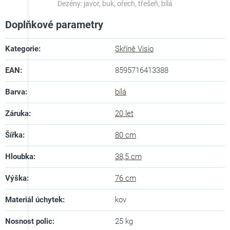
Dezény: javor, buk, ořech, třešeň, bílá
Doplňkové parametry
Kategorie
:
Skříně Visio
EAN
:
8595716413388
Barva
:
bílá
Záruka
:
20 let
Šířka
:
80 cm
Hloubka
:
38,5 cm
Výška
:
76 cm
Materiál úchytek
:
kov
Nosnost polic
:
25 kg