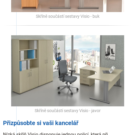
Skříně součástí sestavy Visio - buk
Skříně součástí sestavy Visio - javor
Přizpůsobte si vaši kancelář
Nízká skříň Visio disponuje jednou policí, která při