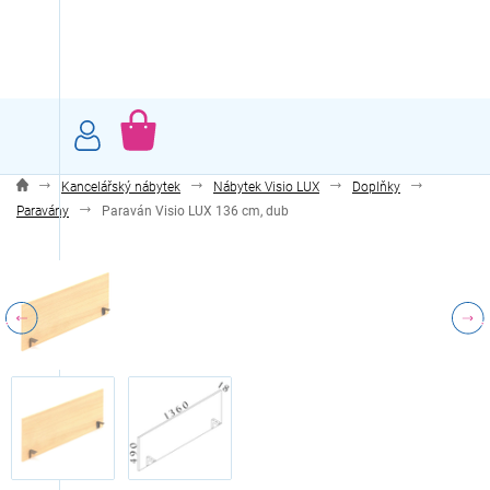
Přejít
na
obsah
NÁKUPNÍ
KOŠÍK
Kancelářský nábytek
Nábytek Visio LUX
Doplňky
Paravány
Paraván Visio LUX 136 cm, dub