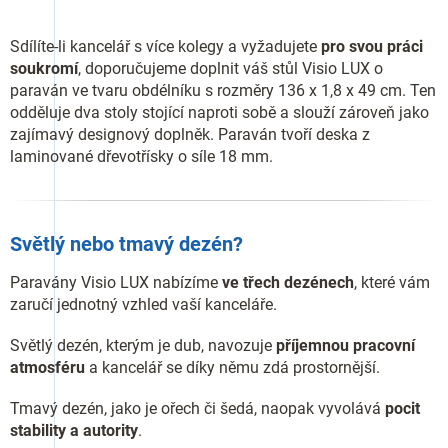
Sdílíte-li kancelář s více kolegy a vyžadujete
pro svou práci
soukromí
, doporučujeme doplnit váš stůl Visio LUX o
paraván ve tvaru obdélníku s rozměry 136 x 1,8 x 49 cm. Ten
odděluje dva stoly stojící naproti sobě a slouží zároveň jako
zajímavý designový doplněk. Paraván tvoří deska z
laminované dřevotřísky o síle 18 mm.
Světlý nebo tmavý dezén?
Paravány Visio LUX nabízíme
ve třech dezénech
, které vám
zaručí jednotný vzhled vaší kanceláře.
Světlý dezén, kterým je dub, navozuje
příjemnou pracovní
atmosféru
a kancelář se díky němu zdá prostornější.
Tmavý dezén, jako je ořech či šedá, naopak vyvolává
pocit
stability a autority
.