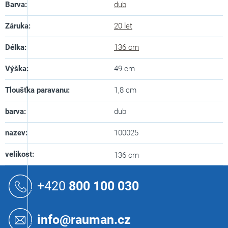
Barva
:
dub
Záruka
:
20 let
Délka
:
136 cm
Výška
:
49 cm
Tloušťka paravanu
:
1,8 cm
barva
:
dub
nazev
:
100025
velikost
:
136 cm
Z
á
+420
800 100 030
p
a
t
info@rauman.cz
í