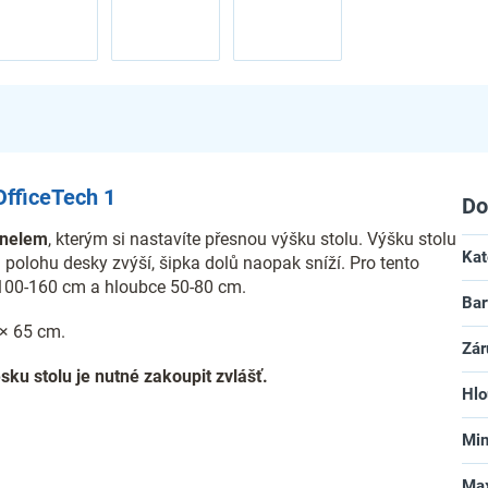
OfficeTech 1
Do
anelem
, kterým si nastavíte přesnou výšku stolu. Výšku stolu
Kat
 polohu desky zvýší, šipka dolů naopak sníží. Pro tento
 100-160 cm a hloubce 50-80 cm.
Bar
× 65 cm.
Zár
u stolu je nutné zakoupit zvlášť.
Hlo
Min
Max