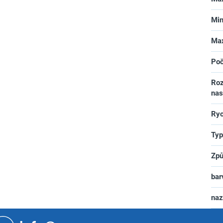
Min
Max
Poč
Roz
nas
Ryc
Typ
Způ
bar
na