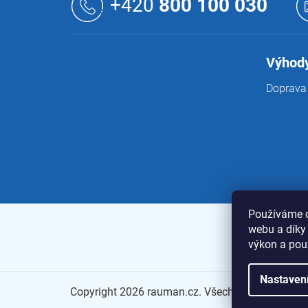
á
+420
800 100 030
p
a
t
í
Výhody
Doprava 
Používáme c
webu a díky
výkon a pou
Nastaven
Copyright 2026
rauman.cz
. Všechna práva vyhra