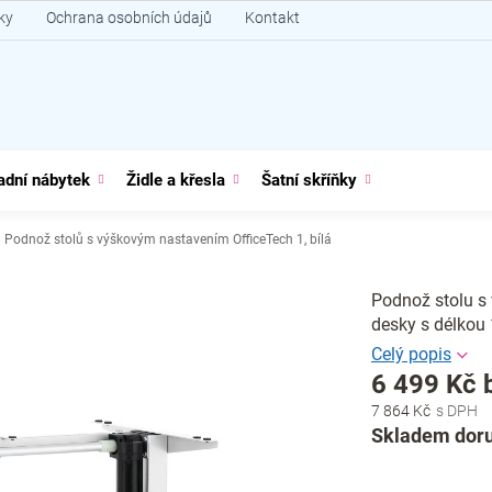
ky
Ochrana osobních údajů
Kontakt
adní nábytek
Židle a křesla
Šatní skříňky
Podnož stolů s výškovým nastavením OfficeTech 1, bílá
Podnož stolu s
desky s délkou
6 499 Kč 
7 864 Kč
Měrná
Skladem doru
cena: