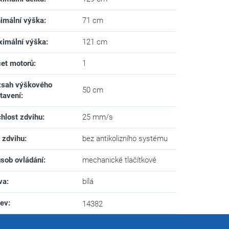
imální výška
:
71 cm
imální výška
:
121 cm
et motorů
:
1
sah výškového
50 cm
tavení
:
hlost zdvihu
:
25 mm/s
 zdvihu
:
bez antikolizního systému
sob ovládání
:
mechanické tlačítkové
va
:
bílá
zev
:
14382