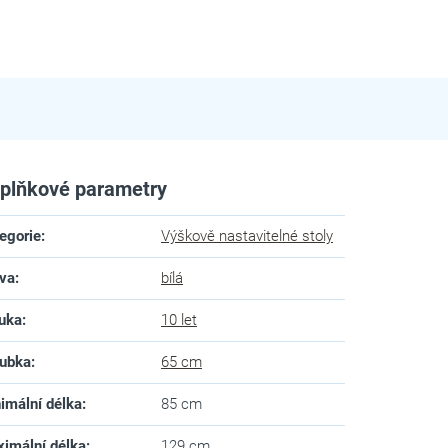
plňkové parametry
egorie
:
Výškově nastavitelné stoly
va
:
bílá
uka
:
10 let
ubka
:
65 cm
imální délka
:
85 cm
imální délka
:
129 cm