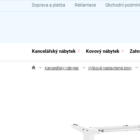
Přejít
Doprava a platba
Reklamace
Obchodní podmín
na
obsah
Kancelářský nábytek
Kovový nábytek
Zahr
Kancelářský nábytek
Výškově nastavitelné stoly