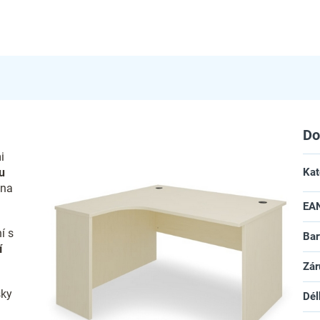
Do
i
u
Kat
 na
EA
í s
Bar
í
Zár
sky
Dél