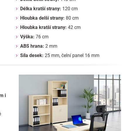
Délka kratší strany:
120 cm
Hloubka delší strany:
80 cm
Hloubka kratší strany:
42 cm
Výška:
76 cm
ABS hrana:
2 mm
Síla desek:
25 mm, čelní panel 16 mm
m i
ě