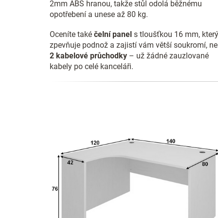
2mm ABS hranou, takže stůl odolá běžnému
opotřebení a unese až 80 kg.
Oceníte také
čelní panel
s tloušťkou 16 mm, kter
zpevňuje podnož a zajistí vám větší soukromí, n
2 kabelové průchodky
– už žádné zauzlované
kabely po celé kanceláři.