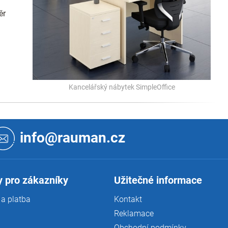
ěr
Kancelářský nábytek SimpleOffice
info@rauman.cz
 pro zákazníky
Užitečné informace
a platba
Kontakt
Reklamace
Obchodní podmínky