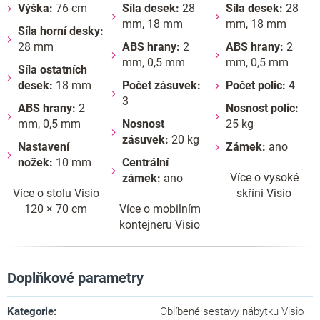
Výška:
76 cm
Síla desek:
28
Síla desek:
28
mm, 18 mm
mm, 18 mm
Síla horní desky:
28 mm
ABS hrany:
2
ABS hrany:
2
mm, 0,5 mm
mm, 0,5 mm
Síla ostatních
desek:
18 mm
Počet zásuvek:
Počet polic:
4
3
ABS hrany:
2
Nosnost polic:
mm, 0,5 mm
Nosnost
25 kg
zásuvek:
20 kg
Nastavení
Zámek:
ano
nožek:
10 mm
Centrální
Více o vysoké
zámek:
ano
Více o stolu Visio
skříni Visio
120 × 70 cm
Více o mobilním
kontejneru Visio
Doplňkové parametry
Kategorie
:
Oblíbené sestavy nábytku Visio