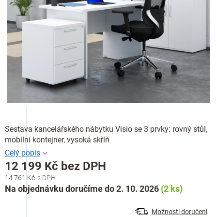
Sestava kancelářského nábytku Visio se 3 prvky: rovný stůl,
mobilní kontejner, vysoká skříň
12 199 Kč bez DPH
14 761 Kč
Měrná
Na objednávku doručíme do 2. 10. 2026
(2 ks)
cena:
Možnosti doručení