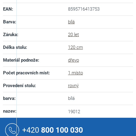
EAN
:
8595716413753
Barva
:
bílá
Záruka
:
20 let
Délka stolu
:
120 cm
Materiál podnože
:
dřevo
Počet pracovních míst
:
1 místo
Provedení stolu
:
rovný
barva
:
bílá
nazev
:
19012
Z
á
+420
800 100 030
p