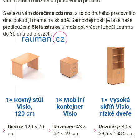
vám spoustu úložného i pracovního prostoru.
Sestavu vám
doručíme zdarma
, a to do druhého pracovního
dne, pokud ji máme na skladě. Samozřejmostí je také naše
prodloužená
5letá záruka
a možnost vrácení zboží zdarma
do 30 dnů od převzetí.
1× Rovný stůl
1× Mobilní
1× Vysoká
Visio,
kontejner
skříň Visio,
120 cm
Visio
nízké dveře
Deska:
120 × 70
Rozměry:
43 ×
Rozměry:
80 ×
cm
52 × 59 cm
38,5 × 183,5 cm