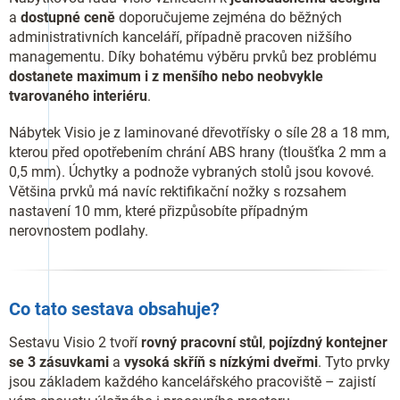
a
dostupné ceně
doporučujeme zejména do běžných
administrativních kanceláří, případně pracoven nižšího
managementu. Díky bohatému výběru prvků bez problému
dostanete maximum i z menšího nebo neobvykle
tvarovaného interiéru
.
Nábytek Visio je z laminované dřevotřísky o síle 28 a 18 mm,
kterou před opotřebením chrání ABS hrany (tloušťka 2 mm a
0,5 mm). Úchytky a podnože vybraných stolů jsou kovové.
Většina prvků má navíc rektifikační nožky s rozsahem
nastavení 10 mm, které přizpůsobíte případným
nerovnostem podlahy.
Co tato sestava obsahuje?
Sestavu Visio 2 tvoří
rovný pracovní stůl
,
pojízdný kontejner
se 3 zásuvkami
a
vysoká skříň s nízkými dveřmi
. Tyto prvky
jsou základem každého kancelářského pracoviště – zajistí