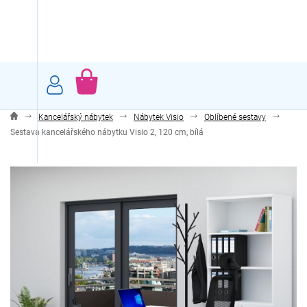
Přejít
na
obsah
NÁKUPNÍ
KOŠÍK
Kancelářský nábytek
Nábytek Visio
Oblíbené sestavy
Sestava kancelářského nábytku Visio 2, 120 cm, bílá