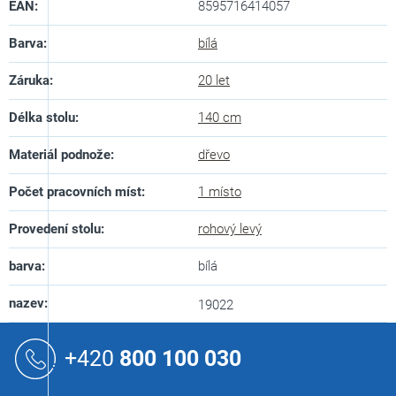
EAN
:
8595716414057
Barva
:
bílá
Záruka
:
20 let
Délka stolu
:
140 cm
Materiál podnože
:
dřevo
Počet pracovních míst
:
1 místo
Provedení stolu
:
rohový levý
barva
:
bílá
nazev
:
19022
Z
á
+420
800 100 030
p
a