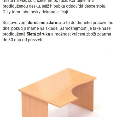
místa na vše, co chcete mít po ruce. Kontejner má
prodlouženou desku, jejíž hloubka odpovídá desce stolu.
Díky tomu oba prvky dokonale lícují.
Sestavu vám
doručíme zdarma
, a to do druhého pracovního
dne, pokud ji máme na skladě. Samozřejmostí je také naše
prodloužená
5letá záruka
a možnost vrácení zboží zdarma
do 30 dnů od převzetí.