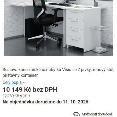
Sestava kancelářského nábytku Visio se 2 prvky: rohový stůl,
přístavný kontejner
10 149 Kč bez DPH
12 280 Kč
Měrná
Na objednávku doručíme do 11. 10. 2026
cena:
Možnosti doručení