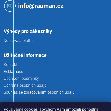
t
info@rauman.cz
í
Výhody pro zákazníky
Doprava a platba
Užitečné informace
Kontakt
Reklamace
Obchodní podmínky
Ochrana osobních údajů
Souhlas se zpracováním osobních údajů
Používáme cookies, abychom Vám umožnili pohodlné