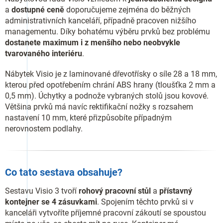
a
dostupné ceně
doporučujeme zejména do běžných
administrativních kanceláří, případně pracoven nižšího
managementu. Díky bohatému výběru prvků bez problému
dostanete maximum i z menšího nebo neobvykle
tvarovaného interiéru
.
Nábytek Visio je z laminované dřevotřísky o síle 28 a 18 mm,
kterou před opotřebením chrání ABS hrany (tloušťka 2 mm a
0,5 mm). Úchytky a podnože vybraných stolů jsou kovové.
Většina prvků má navíc rektifikační nožky s rozsahem
nastavení 10 mm, které přizpůsobíte případným
nerovnostem podlahy.
Co tato sestava obsahuje?
Sestavu Visio 3 tvoří
rohový pracovní stůl
a
přístavný
kontejner se 4 zásuvkami
. Spojením těchto prvků si v
kanceláři vytvoříte příjemné pracovní zákoutí se spoustou