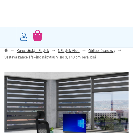
Přejít
na
obsah
NÁKUPNÍ
KOŠÍK
Kancelářský nábytek
Nábytek Visio
Oblíbené sestavy
Sestava kancelářského nábytku Visio 3, 140 cm, levá, bílá