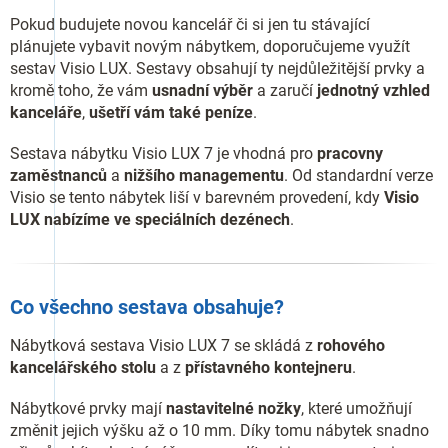
Pokud budujete novou kancelář či si jen tu stávající
plánujete vybavit novým nábytkem, doporučujeme využít
sestav Visio LUX. Sestavy obsahují ty nejdůležitější prvky a
kromě toho, že vám
usnadní výběr
a zaručí
jednotný vzhled
kanceláře
,
ušetří vám také peníze
.
Sestava nábytku Visio LUX 7 je vhodná pro
pracovny
zaměstnanců
a
nižšího managementu
. Od standardní verze
Visio se tento nábytek liší v barevném provedení, kdy
Visio
LUX nabízíme ve speciálních dezénech
.
Co všechno sestava obsahuje?
Nábytková sestava Visio LUX 7 se skládá z
rohového
kancelářského stolu
a z
přístavného kontejneru
.
Nábytkové prvky mají
nastavitelné nožky
, které umožňují
změnit jejich výšku až o 10 mm. Díky tomu nábytek snadno