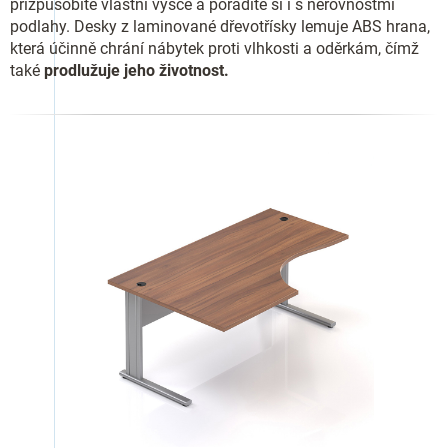
přizpůsobíte vlastní výšce a poradíte si i s nerovnostmi
podlahy. Desky z laminované dřevotřísky lemuje ABS hrana,
která účinně chrání nábytek proti vlhkosti a oděrkám, čímž
také
prodlužuje jeho životnost.