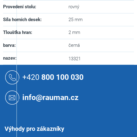
Provedení stolu
:
rovný
Síla horních desek
:
25 mm
Tloušťka hran
:
2 mm
barva
:
černá
nazev
:
13321
Z
á
+420
800 100 030
p
a
t
info@rauman.cz
í
Výhody pro zákazníky