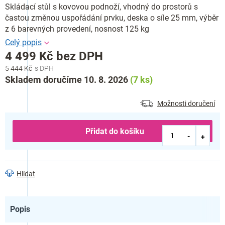
Skládací stůl s kovovou podnoží, vhodný do prostorů s
častou změnou uspořádání prvku, deska o síle 25 mm, výběr
z 6 barevných provedení, nosnost 125 kg
4 499 Kč bez DPH
5 444 Kč
Měrná
Skladem doručíme 10. 8. 2026
(7 ks)
cena:
Možnosti doručení
Přidat do košíku
Hlídat
Popis