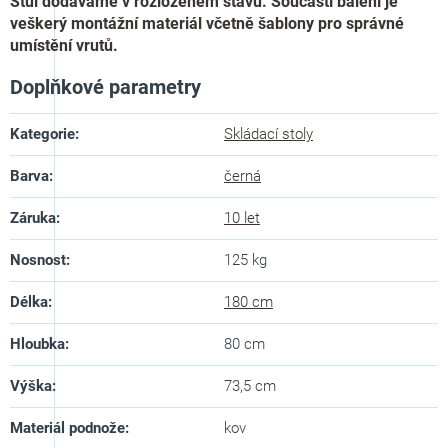
Stůl dodáváme v rozloženém stavu. Součástí balení je
veškerý montážní materiál včetně šablony pro správné
umístění vrutů.
Doplňkové parametry
Kategorie
:
Skládací stoly
Barva
:
černá
Záruka
:
10 let
Nosnost
:
125 kg
Délka
:
180 cm
Hloubka
:
80 cm
Výška
:
73,5 cm
Materiál podnože
:
kov