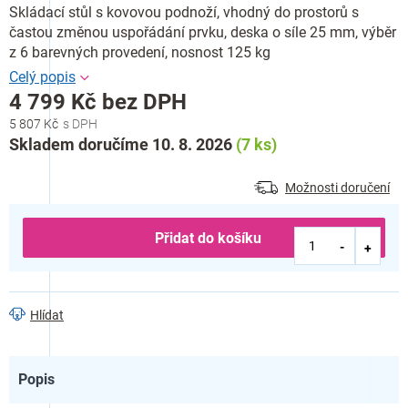
Skládací stůl s kovovou podnoží, vhodný do prostorů s
častou změnou uspořádání prvku, deska o síle 25 mm, výběr
z 6 barevných provedení, nosnost 125 kg
4 799 Kč bez DPH
5 807 Kč
Měrná
Skladem doručíme 10. 8. 2026
(7 ks)
cena:
Možnosti doručení
Přidat do košíku
Hlídat
Popis