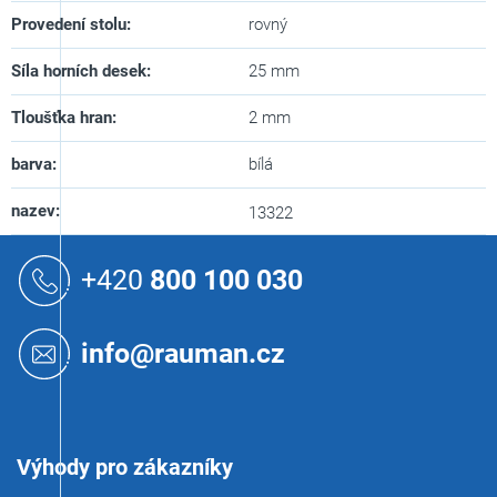
Provedení stolu
:
rovný
Síla horních desek
:
25 mm
Tloušťka hran
:
2 mm
barva
:
bílá
nazev
:
13322
Z
á
+420
800 100 030
p
a
t
info@rauman.cz
í
Výhody pro zákazníky