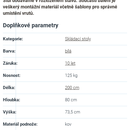
Stůl dodáváme v rozloženém stavu. Součástí balení je
veškerý montážní materiál včetně šablony pro správné
umístění vrutů.
Doplňkové parametry
Kategorie
:
Skládací stoly
Barva
:
bílá
Záruka
:
10 let
Nosnost
:
125 kg
Délka
:
200 cm
Hloubka
:
80 cm
Výška
:
73,5 cm
Materiál podnože
:
kov