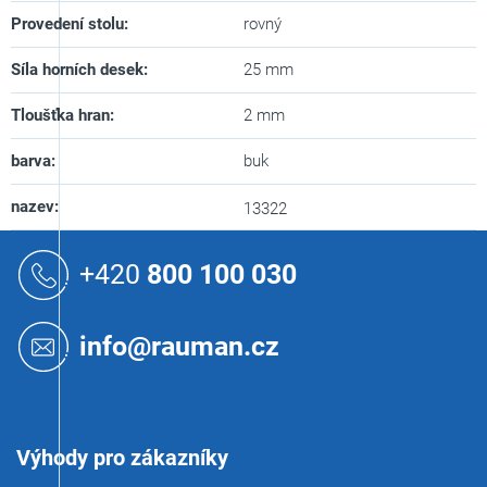
Provedení stolu
:
rovný
Síla horních desek
:
25 mm
Tloušťka hran
:
2 mm
barva
:
buk
nazev
:
13322
Z
á
+420
800 100 030
p
a
t
info@rauman.cz
í
Výhody pro zákazníky