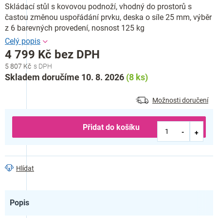
Skládací stůl s kovovou podnoží, vhodný do prostorů s
častou změnou uspořádání prvku, deska o síle 25 mm, výběr
z 6 barevných provedení, nosnost 125 kg
4 799 Kč bez DPH
5 807 Kč
Měrná
Skladem doručíme 10. 8. 2026
(8 ks)
cena:
Možnosti doručení
Přidat do košíku
Hlídat
Popis