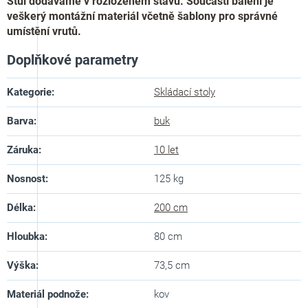
Stůl dodáváme v rozloženém stavu. Součástí balení je
veškerý montážní materiál včetně šablony pro správné
umístění vrutů.
Doplňkové parametry
Kategorie
:
Skládací stoly
Barva
:
buk
Záruka
:
10 let
Nosnost
:
125 kg
Délka
:
200 cm
Hloubka
:
80 cm
Výška
:
73,5 cm
Materiál podnože
:
kov