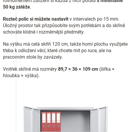
rovnoměrném zatížení si každá z nich poradí
s minimálně
50 kg zátěže
.
Rozteč polic si můžete nastavit
v intervalech po 15 mm.
Úložný prostor tak přizpůsobíte svým potřebám a do skříně
schováte klidně i rozměrnější předměty.
Na výšku má celá skříň 120 cm, takže horní plochu využijete
třeba k odložení věcí, které chcete mít po ruce, ale na
pracovním stole by zavázely.
Vnitřek skříně má rozměry
89,7 × 36 × 109 cm
(šířka ×
hloubka × výška).