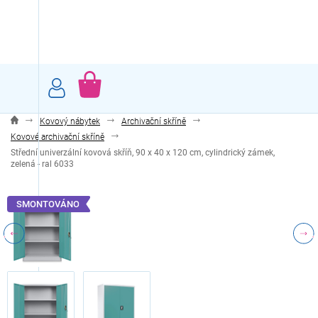
Přejít
na
obsah
NÁKUPNÍ
KOŠÍK
Kovový nábytek
Archivační skříně
Kovové archivační skříně
Střední univerzální kovová skříň, 90 x 40 x 120 cm, cylindrický zámek,
zelená - ral 6033
SMONTOVÁNO