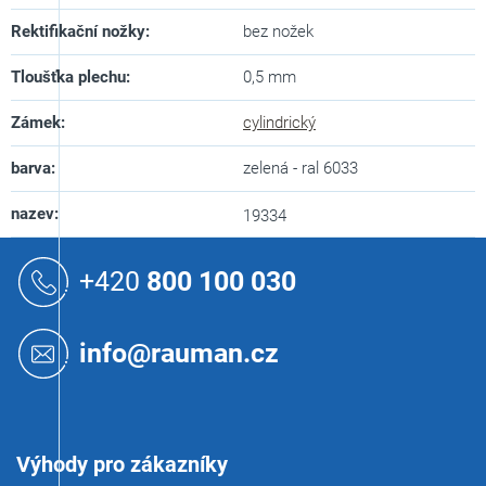
Rektifikační nožky
:
bez nožek
Tloušťka plechu
:
0,5 mm
Zámek
:
cylindrický
barva
:
zelená - ral 6033
nazev
:
19334
Z
á
+420
800 100 030
p
a
t
info@rauman.cz
í
Výhody pro zákazníky