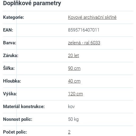
Doplňkové parametry
Kategorie
:
Kovové archivační skříně
EAN
:
8595716407011
Barva
:
zelená - ral 6033
Záruka
:
20 let
Šířka
:
90 cm
Hloubka
:
40 cm
Výška
:
120 cm
Materiál konstrukce
:
kov
Nosnost polic
:
50 kg
Počet polic
:
2