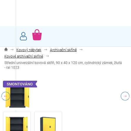
Přejít
na
obsah
NÁKUPNÍ
KOŠÍK
Kovový nábytek
Archivační skříně
Kovové archivační skříně
Střední univerzální kovová skříň, 90 x 40 x 120 cm, cylindrický zámek, žlutá
- ral 1023
SMONTOVÁNO