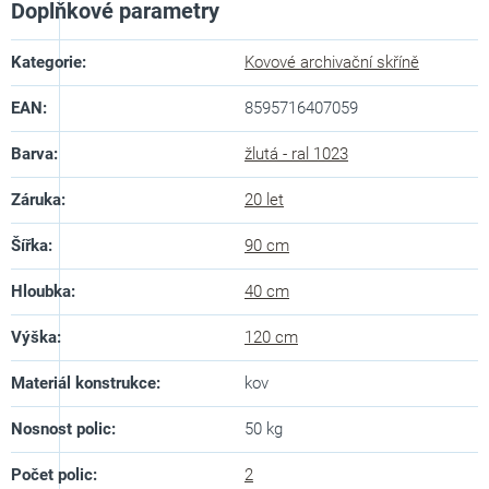
Doplňkové parametry
Kategorie
:
Kovové archivační skříně
EAN
:
8595716407059
Barva
:
žlutá - ral 1023
Záruka
:
20 let
Šířka
:
90 cm
Hloubka
:
40 cm
Výška
:
120 cm
Materiál konstrukce
:
kov
Nosnost polic
:
50 kg
Počet polic
:
2