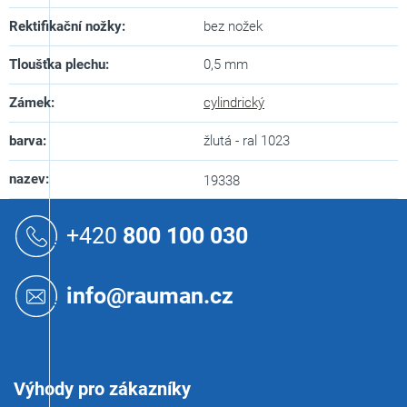
Rektifikační nožky
:
bez nožek
Tloušťka plechu
:
0,5 mm
Zámek
:
cylindrický
barva
:
žlutá - ral 1023
nazev
:
19338
Z
á
+420
800 100 030
p
a
t
info@rauman.cz
í
Výhody pro zákazníky