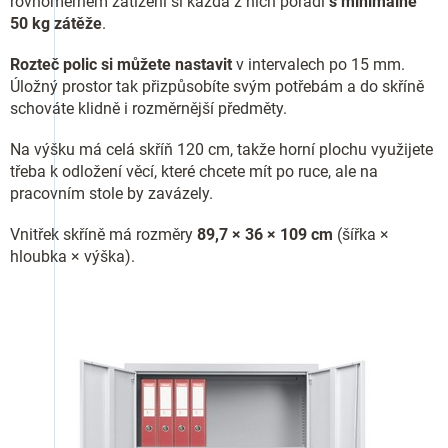
rovnoměrném zatížení si každá z nich poradí
s minimálně
50 kg zátěže
.
Rozteč polic si můžete nastavit
v intervalech po 15 mm.
Úložný prostor tak přizpůsobíte svým potřebám a do skříně
schováte klidně i rozměrnější předměty.
Na výšku má celá skříň 120 cm, takže horní plochu využijete
třeba k odložení věcí, které chcete mít po ruce, ale na
pracovním stole by zavázely.
Vnitřek skříně má rozměry
89,7 × 36 × 109 cm
(šířka ×
hloubka × výška).