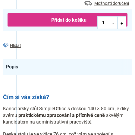
Možnosti doručení
Přidat do košíku
Hlídat
Popis
Čím si vás získá?
Kancelářský stůl SimpleOffice s deskou 140 × 80 cm je díky
svému
praktickému zpracování a příznivé ceně
skvělým
kandidátem na administrativní pracoviště.
Deska stolu je ve výšce 76 cm, což vám ve spojení s