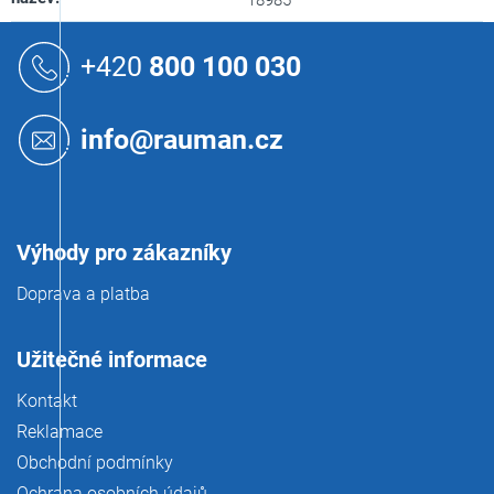
18985
Z
á
+420
800 100 030
p
a
t
info@rauman.cz
í
Výhody pro zákazníky
Doprava a platba
Užitečné informace
Kontakt
Reklamace
Obchodní podmínky
Ochrana osobních údajů