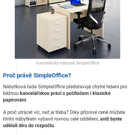
Kancelářský nábytek SimpleOffice
Proč právě SimpleOffice?
Nábytková řada SimpleOffice představuje chytré řešení pro
běžnou
kancelářskou práci s počítačem i klasické
papírování
.
A proč utrácet víc, než je třeba? Díky příznivé ceně můžete
tímto nábytkem vybavit rovnou celé oddělení,
aniž byste
udělali díru do rozpočtu
.