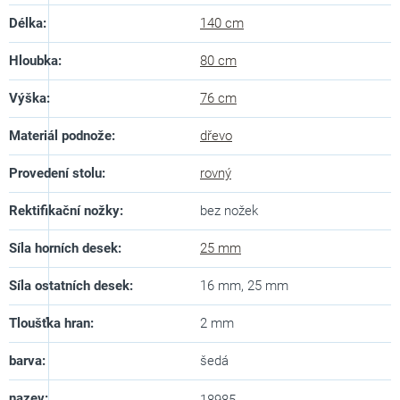
Délka
:
140 cm
Hloubka
:
80 cm
Výška
:
76 cm
Materiál podnože
:
dřevo
Provedení stolu
:
rovný
Rektifikační nožky
:
bez nožek
Síla horních desek
:
25 mm
Síla ostatních desek
:
16 mm, 25 mm
Tloušťka hran
:
2 mm
barva
:
šedá
nazev
: