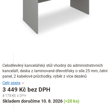
Celodřevěný kancelářský stůl vhodný do administrativních
kanceláří, deska z laminované dřevotřísky o síle 25 mm, čelní
panel, 2 kabelové průchodky, výběr z více dezénů
3 449 Kč bez DPH
4 173 Kč
Měrná
Skladem doručíme 10. 8. 2026
(>20 ks)
cena: