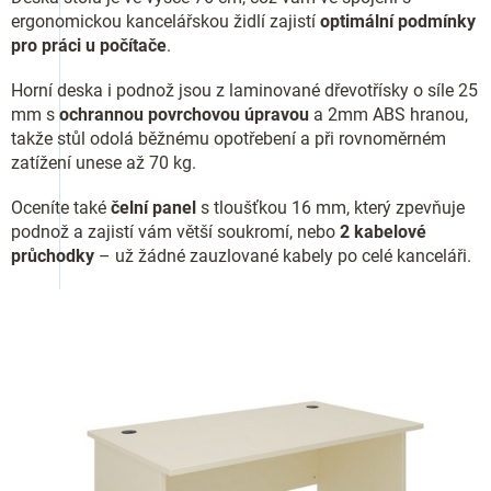
ergonomickou kancelářskou židlí zajistí
optimální podmínky
pro práci u počítače
.
Horní deska i podnož jsou z laminované dřevotřísky o síle 25
mm s
ochrannou povrchovou úpravou
a 2mm ABS hranou,
takže stůl odolá běžnému opotřebení a při rovnoměrném
zatížení unese až 70 kg.
Oceníte také
čelní panel
s tloušťkou 16 mm, který zpevňuje
podnož a zajistí vám větší soukromí, nebo
2 kabelové
průchodky
– už žádné zauzlované kabely po celé kanceláři.