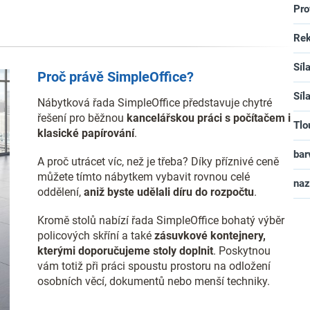
Pro
Rek
Síl
Proč právě SimpleOffice?
Síl
Nábytková řada SimpleOffice představuje chytré
řešení pro běžnou
kancelářskou práci s počítačem i
Tlo
klasické papírování
.
bar
A proč utrácet víc, než je třeba? Díky příznivé ceně
můžete tímto nábytkem vybavit rovnou celé
na
oddělení,
aniž byste udělali díru do rozpočtu
.
Kromě stolů nabízí řada SimpleOffice bohatý výběr
policových skříní a také
zásuvkové kontejnery,
kterými doporučujeme stoly doplnit
. Poskytnou
vám totiž při práci spoustu prostoru na odložení
osobních věcí, dokumentů nebo menší techniky.