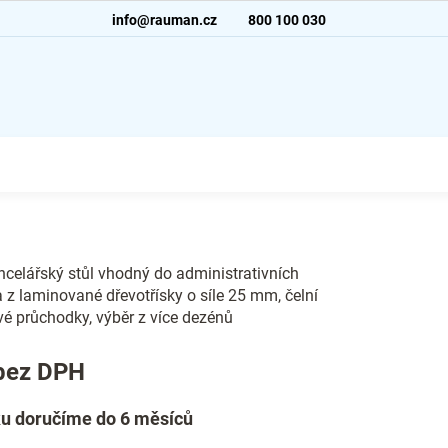
info@rauman.cz
800 100 030
celářský stůl vhodný do administrativních
a z laminované dřevotřísky o síle 25 mm, čelní
vé průchodky, výběr z více dezénů
bez DPH
u doručíme do 6 měsíců