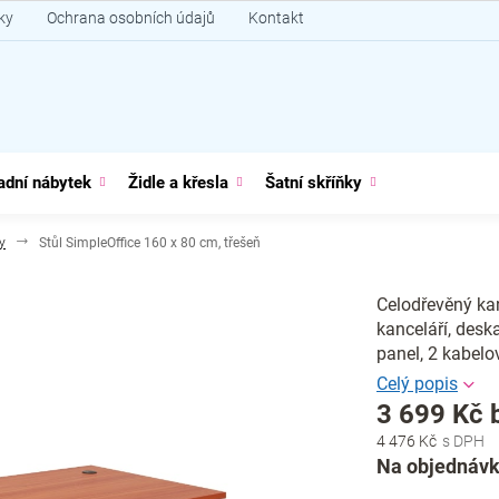
ky
Ochrana osobních údajů
Kontakt
adní nábytek
Židle a křesla
Šatní skříňky
y
Stůl SimpleOffice 160 x 80 cm, třešeň
Celodřevěný kan
kanceláří, desk
panel, 2 kabelo
3 699 Kč 
4 476 Kč
Měrná
Na objednávk
cena: