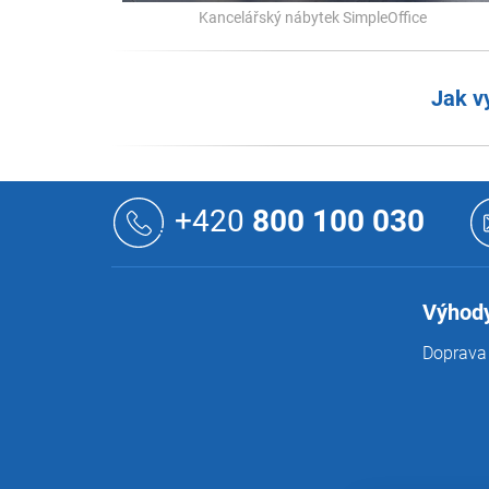
Kancelářský nábytek SimpleOffice
Jak v
Z
á
+420
800 100 030
p
a
t
í
Výhody
Doprava 