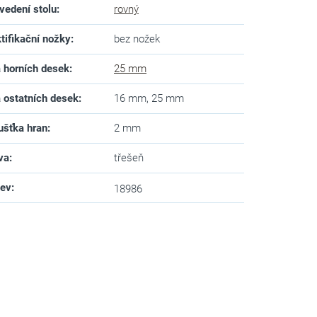
vedení stolu
:
rovný
tifikační nožky
:
bez nožek
a horních desek
:
25 mm
a ostatních desek
:
16 mm, 25 mm
ušťka hran
:
2 mm
va
:
třešeň
zev
:
18986