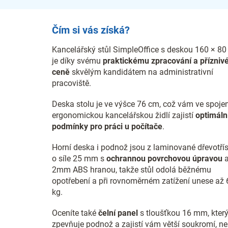
Čím si vás získá?
Kancelářský stůl SimpleOffice s deskou 160 × 8
je díky svému
praktickému zpracování a přízniv
ceně
skvělým kandidátem na administrativní
pracoviště.
Deska stolu je ve výšce 76 cm, což vám ve spojen
ergonomickou kancelářskou židlí zajistí
optimáln
podmínky pro práci u počítače
.
Horní deska i podnož jsou z laminované dřevotří
o síle 25 mm s
ochrannou povrchovou úpravou
2mm ABS hranou, takže stůl odolá běžnému
opotřebení a při rovnoměrném zatížení unese až 
kg.
Oceníte také
čelní panel
s tloušťkou 16 mm, kter
zpevňuje podnož a zajistí vám větší soukromí, n