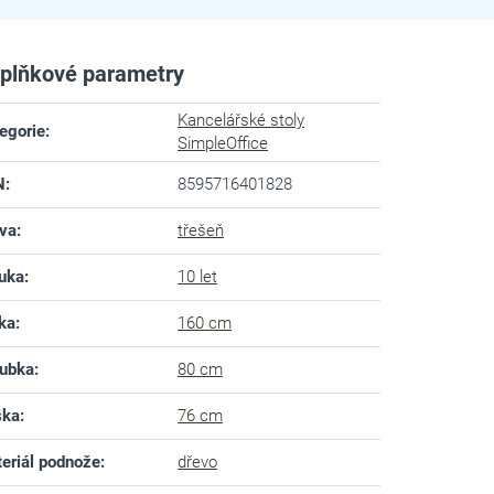
plňkové parametry
Kancelářské stoly
egorie
:
SimpleOffice
N
:
8595716401828
va
:
třešeň
uka
:
10 let
ka
:
160 cm
ubka
:
80 cm
ška
:
76 cm
eriál podnože
:
dřevo