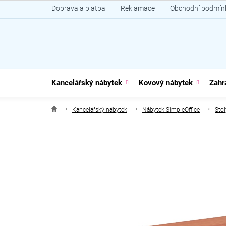
Přejít
Doprava a platba
Reklamace
Obchodní podmín
na
obsah
Kancelářský nábytek
Kovový nábytek
Zahr
Kancelářský nábytek
Nábytek SimpleOffice
Stol