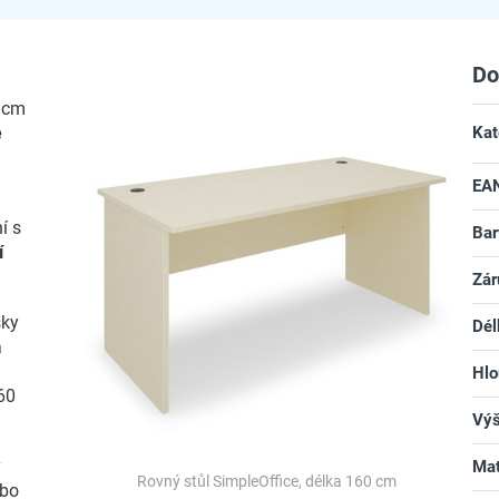
Do
0 cm
é
Kat
EA
í s
Bar
í
Zár
sky
Dél
a
Hlo
60
Vý
ý
Mat
Rovný stůl SimpleOffice, délka 160 cm
ebo