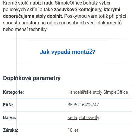
Kromě stolů nabízí řada SimpleOffice bohatý výběr
policových skříní a také
zásuvkové kontejnery, kterými
doporučujeme stoly doplnit
. Poskytnou vám totiž při práci
spoustu prostoru na odložení osobních věcí, dokumentů
nebo menší techniky.
Jak vypadá montáž?
Doplňkové parametry
Kategorie
:
Kancelářské stoly SimpleOffice
EAN
:
8595716403747
Barva
:
šedá
,
dub světlý
Záruka
:
10 let