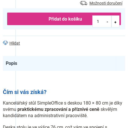
Možnosti doručení
Přidat do košíku
Hlídat
Popis
Čím si vás získá?
Kancelářský stůl SimpleOffice s deskou 180 × 80 cm je díky
svému
praktickému zpracování a příznivé ceně
skvělým
kandidátem na administrativní pracoviště.
Deska stolu je ve výšce 76 cm, což vám ve spojení s