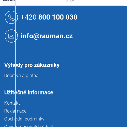
18987
Z
á
+420
800 100 030
p
a
t
info@rauman.cz
í
Výhody pro zákazníky
Doprava a platba
Užitečné informace
Kontakt
Reklamace
Obchodní podmínky
Ochrana osobních údajů