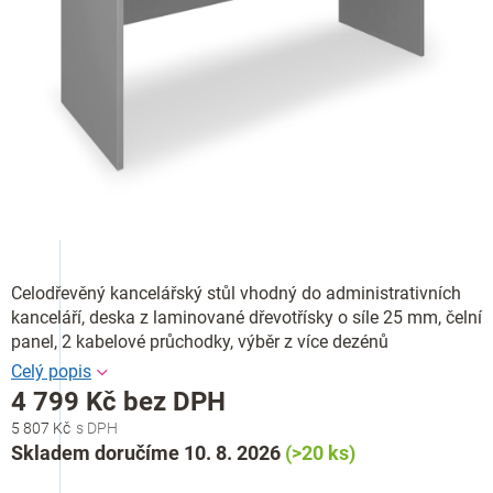
Celodřevěný kancelářský stůl vhodný do administrativních
kanceláří, deska z laminované dřevotřísky o síle 25 mm, čelní
panel, 2 kabelové průchodky, výběr z více dezénů
4 799 Kč bez DPH
5 807 Kč
Měrná
Skladem doručíme 10. 8. 2026
(>20 ks)
cena: