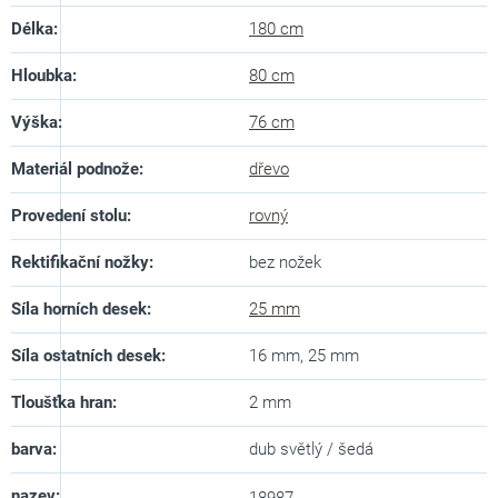
Délka
:
180 cm
Hloubka
:
80 cm
Výška
:
76 cm
Materiál podnože
:
dřevo
Provedení stolu
:
rovný
Rektifikační nožky
:
bez nožek
Síla horních desek
:
25 mm
Síla ostatních desek
:
16 mm, 25 mm
Tloušťka hran
:
2 mm
barva
:
dub světlý / šedá
nazev
: