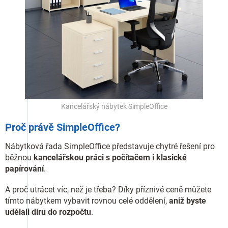
Kancelářský nábytek SimpleOffice
Proč právě SimpleOffice?
Nábytková řada SimpleOffice představuje chytré řešení pro
běžnou
kancelářskou práci s počítačem i klasické
papírování
.
A proč utrácet víc, než je třeba? Díky příznivé ceně můžete
tímto nábytkem vybavit rovnou celé oddělení,
aniž byste
udělali díru do rozpočtu
.