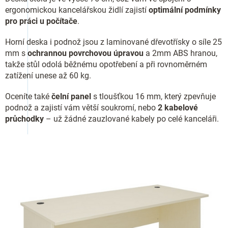
ergonomickou kancelářskou židlí zajistí
optimální podmínky
pro práci u počítače
.
Horní deska i podnož jsou z laminované dřevotřísky o síle 25
mm s
ochrannou povrchovou úpravou
a 2mm ABS hranou,
takže stůl odolá běžnému opotřebení a při rovnoměrném
zatížení unese až 60 kg.
Oceníte také
čelní panel
s tloušťkou 16 mm, který zpevňuje
podnož a zajistí vám větší soukromí, nebo
2 kabelové
průchodky
– už žádné zauzlované kabely po celé kanceláři.