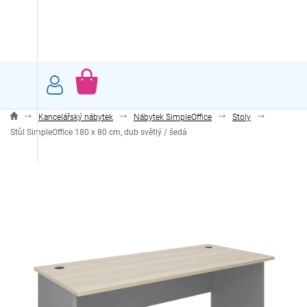
Přejít
na
obsah
NÁKUPNÍ
KOŠÍK
Kancelářský nábytek
Nábytek SimpleOffice
Stoly
Stůl SimpleOffice 180 x 80 cm, dub světlý / šedá