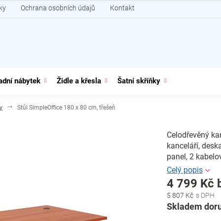
ky
Ochrana osobních údajů
Kontakt
adní nábytek
Židle a křesla
Šatní skříňky
y
Stůl SimpleOffice 180 x 80 cm, třešeň
Celodřevěný kan
kanceláří, desk
panel, 2 kabelo
4 799 Kč 
5 807 Kč
Měrná
Skladem doru
cena: