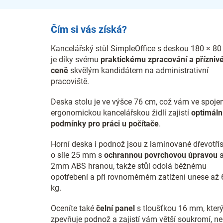
Čím si vás získá?
Kancelářský stůl SimpleOffice s deskou 180 × 8
je díky svému
praktickému zpracování a přízniv
ceně
skvělým kandidátem na administrativní
pracoviště.
Deska stolu je ve výšce 76 cm, což vám ve spojen
ergonomickou kancelářskou židlí zajistí
optimáln
podmínky pro práci u počítače
.
Horní deska i podnož jsou z laminované dřevotří
o síle 25 mm s
ochrannou povrchovou úpravou
2mm ABS hranou, takže stůl odolá běžnému
opotřebení a při rovnoměrném zatížení unese až 
kg.
Oceníte také
čelní panel
s tloušťkou 16 mm, kter
zpevňuje podnož a zajistí vám větší soukromí, n