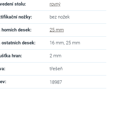
vedení stolu
:
rovný
tifikační nožky
:
bez nožek
a horních desek
:
25 mm
a ostatních desek
:
16 mm, 25 mm
ušťka hran
:
2 mm
va
:
třešeň
zev
:
18987