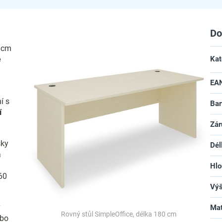
Do
0 cm
é
Kat
EA
í s
Bar
í
Zár
sky
Dél
a
Hlo
60
Vý
ý
Mat
Rovný stůl SimpleOffice, délka 180 cm
ebo