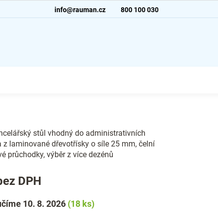
info@rauman.cz
800 100 030
celářský stůl vhodný do administrativních
a z laminované dřevotřísky o síle 25 mm, čelní
vé průchodky, výběr z více dezénů
bez DPH
číme 10. 8. 2026
(18 ks)