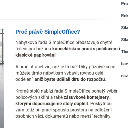
Pro
Rek
Síl
Proč právě SimpleOffice?
Síl
Nábytková řada SimpleOffice představuje chytré
řešení pro běžnou
kancelářskou práci s počítačem i
Tlo
klasické papírování
.
bar
A proč utrácet víc, než je třeba? Díky příznivé ceně
můžete tímto nábytkem vybavit rovnou celé
na
oddělení,
aniž byste udělali díru do rozpočtu
.
Kromě stolů nabízí řada SimpleOffice bohatý výběr
policových skříní a také
zásuvkové kontejnery,
kterými doporučujeme stoly doplnit
. Poskytnou
vám totiž při práci spoustu prostoru na odložení
osobních věcí, dokumentů nebo menší techniky.