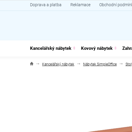
Přejít
Doprava a platba
Reklamace
Obchodní podmín
na
obsah
Kancelářský nábytek
Kovový nábytek
Zahr
Kancelářský nábytek
Nábytek SimpleOffice
Stol