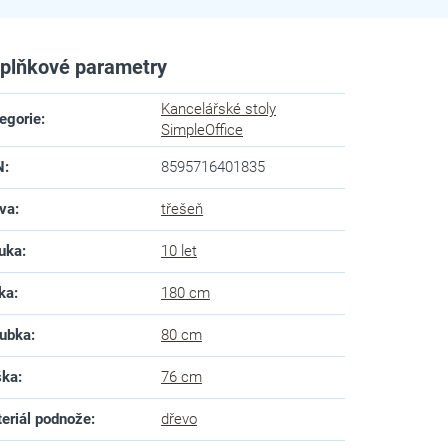
plňkové parametry
Kancelářské stoly
egorie
:
SimpleOffice
N
:
8595716401835
va
:
třešeň
uka
:
10 let
ka
:
180 cm
ubka
:
80 cm
ška
:
76 cm
eriál podnože
:
dřevo