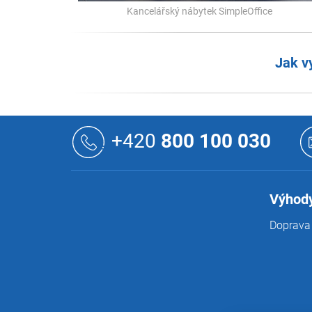
Kancelářský nábytek SimpleOffice
Jak v
Z
á
+420
800 100 030
p
a
t
í
Výhody
Doprava 