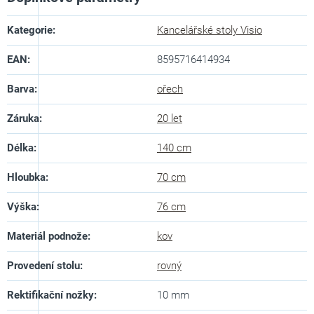
Kategorie
:
Kancelářské stoly Visio
EAN
:
8595716414934
Barva
:
ořech
Záruka
:
20 let
Délka
:
140 cm
Hloubka
:
70 cm
Výška
:
76 cm
Materiál podnože
:
kov
Provedení stolu
:
rovný
Rektifikační nožky
:
10 mm