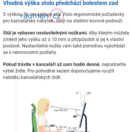
Vhodná výška stolu předchází bolestem zad
S výškou 76 cm splňuje stůl Visio ergonomické požadavky
pro kancelářský nábytek
.
Stojí na stabilní kovové podnoži.
Stůl je vybaven nastavitelnými nožkami
, díky kterým můžete
změnit jeho výšku až o 10 mm a přizpůsobit si jej k vlastní
postavě. Nastavitelné nožky vám také pomohou vypořádat
se s nerovnostmi podlahy.
Pokud trávíte v kanceláři až osm hodin denně
, nepodceňte
výběr židle. Pro pohodlné sezení doporučujeme využít
nabídku kancelářských židlí.