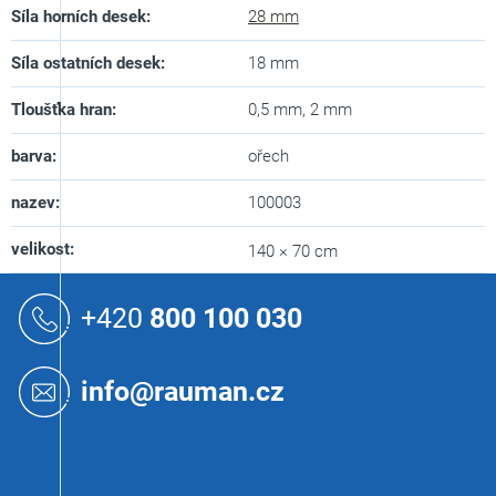
Síla horních desek
:
28 mm
Síla ostatních desek
:
18 mm
Tloušťka hran
:
0,5 mm, 2 mm
barva
:
ořech
nazev
:
100003
velikost
:
140 × 70 cm
Z
á
+420
800 100 030
p
a
t
info@rauman.cz
í