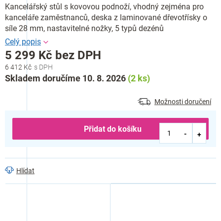
Kancelářský stůl s kovovou podnoží, vhodný zejména pro
kanceláře zaměstnanců, deska z laminované dřevotřísky o
síle 28 mm, nastavitelné nožky, 5 typů dezénů
5 299 Kč bez DPH
6 412 Kč
Měrná
Skladem doručíme 10. 8. 2026
(2 ks)
cena:
Možnosti doručení
Přidat do košíku
Hlídat