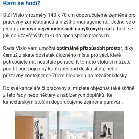
Kam se hodí?
Stůl Visio s rozměry 140 x 70 cm doporučujeme zejména pro
pracovny zaměstnanců a nižšího managementu. Jedná se o
jednu z
cenově nejvýhodnějších nábytkových řad
a hodí se
jak do uzavřených, tak i do open space pracoven.
Řada Visio vám umožní
optimálně přizpůsobit prostor
, díky
čemuž získáte dostatek úložného místa pro věci, které
potřebujete mít neustále po ruce. K tomuto stolu si můžete
pořídit buď pojízdný kontejner pod desku stolu, nebo
přístavný kontejner se 70cm hloubkou na rozšíření desky.
Do své kanceláře či pracovny si můžete objednat také skříně
z této řady nebo některý z nabízených doplňků. Ke
kancelářským stolům doporučujeme zejména paraván.