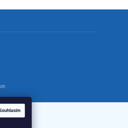
ích
Souhlasím