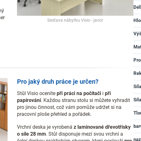
Dél
ný
ner
Hlo
Sestava nábytku Visio - javor
Vý
Mat
Pro
Rek
Pro jaký druh práce je určen?
Síl
Stůl Visio oceníte
při práci na počítači
i
při
Síl
papírování
. Každou stranu stolu si můžete vyhradit
pro jinou činnost, což vám pomůže udržet si na
Tlo
pracovní ploše přehled a pořádek.
bar
Vrchní deska je vyrobená
z laminované dřevotřísky
o síle 28 mm
. Stůl disponuje mezi svou vrchní a
na
čelní deskou praktickým otvorem, který poslouží
pro