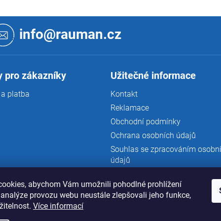
info@rauman.cz
 pro zákazníky
Užitečné informace
a platba
Kontakt
Reklamace
Obchodní podmínky
Ochrana osobních údajů
Souhlas se zpracováním osobn
údajů
ookies, abychom Vám umožnili pohodlné prohlížení
 analýze provozu webu neustále zlepšovali jeho funkce,
žitelnost.
Více informací