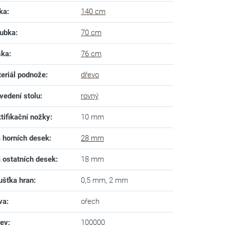
ka
:
140 cm
ubka
:
70 cm
ška
:
76 cm
eriál podnože
:
dřevo
vedení stolu
:
rovný
tifikační nožky
:
10 mm
a horních desek
:
28 mm
a ostatních desek
:
18 mm
ušťka hran
:
0,5 mm, 2 mm
va
:
ořech
zev
:
100000