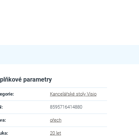
plňkové parametry
egorie
:
Kancelářské stoly Visio
N
:
8595716414880
va
:
ořech
uka
:
20 let