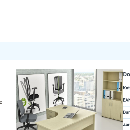
Do
Kat
EA
do
Bar
Zár