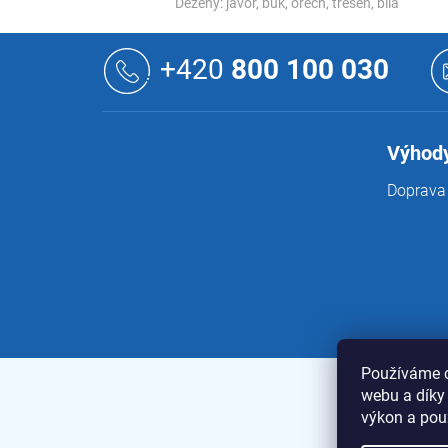
Dezény: javor, buk, ořech, třešeň, bílá
Z
á
+420
800 100 030
p
a
t
í
Výhody
Doprava 
Používáme c
webu a díky
výkon a pou