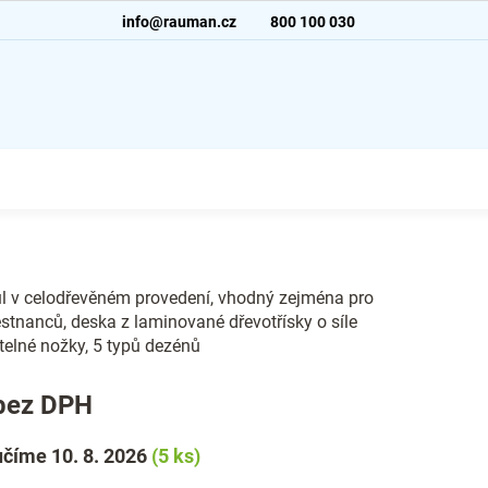
info@rauman.cz
800 100 030
ůl v celodřevěném provedení, vhodný zejména pro
tnanců, deska z laminované dřevotřísky o síle
telné nožky, 5 typů dezénů
bez DPH
číme 10. 8. 2026
(5 ks)