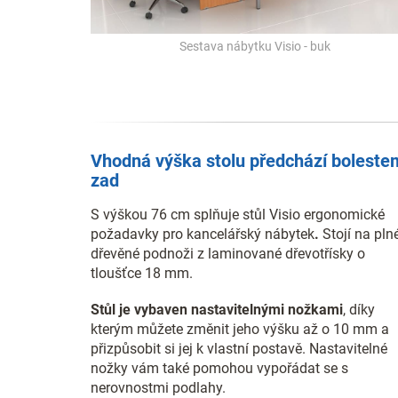
Sestava nábytku Visio - buk
Vhodná výška stolu předchází boleste
zad
S výškou 76 cm splňuje stůl Visio ergonomické
požadavky pro kancelářský nábytek
.
Stojí na pln
dřevěné podnoži z laminované dřevotřísky o
tloušťce 18 mm.
Stůl je vybaven nastavitelnými nožkami
, díky
kterým můžete změnit jeho výšku až o 10 mm a
přizpůsobit si jej k vlastní postavě. Nastavitelné
nožky vám také pomohou vypořádat se s
nerovnostmi podlahy.