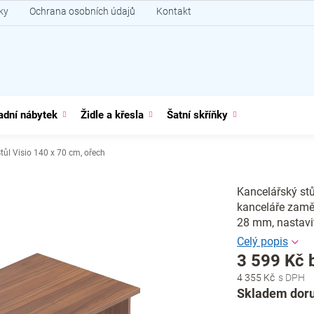
ky
Ochrana osobních údajů
Kontakt
adní nábytek
Židle a křesla
Šatní skříňky
tůl Visio 140 x 70 cm, ořech
Kancelářský st
kanceláře zaměs
28 mm, nastavi
3 599 Kč 
4 355 Kč
Měrná
Skladem doru
cena: