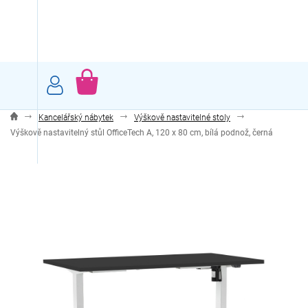
Přejít
na
obsah
NÁKUPNÍ
KOŠÍK
Kancelářský nábytek
Výškově nastavitelné stoly
Výškově nastavitelný stůl OfficeTech A, 120 x 80 cm, bílá podnož, černá