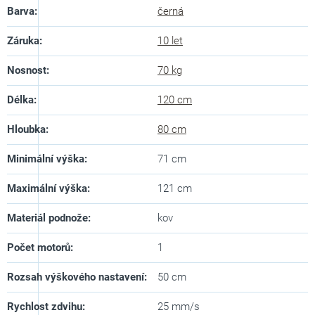
Barva
:
černá
Záruka
:
10 let
Nosnost
:
70 kg
Délka
:
120 cm
Hloubka
:
80 cm
Minimální výška
:
71 cm
Maximální výška
:
121 cm
Materiál podnože
:
kov
Počet motorů
:
1
Rozsah výškového nastavení
:
50 cm
Rychlost zdvihu
:
25 mm/s