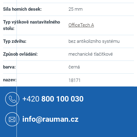
Síla horních desek
:
25 mm
Typ výškově nastavitelného
OfficeTech A
stolu
:
Typ zdvihu
:
bez antikolizního systému
Způsob ovládání
:
mechanické tlačítkové
barva
:
černá
nazev
:
18171
Z
á
+420
800 100 030
p
a
t
info@rauman.cz
í