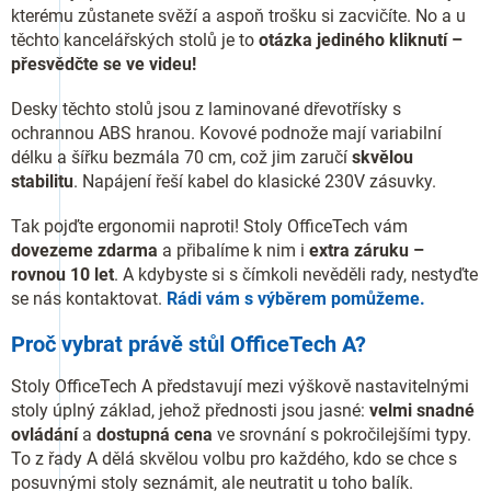
kterému zůstanete svěží a aspoň trošku si zacvičíte. No a u
těchto kancelářských stolů je to
otázka jediného kliknutí –
přesvědčte se ve videu!
Desky těchto stolů jsou z laminované dřevotřísky s
ochrannou ABS hranou. Kovové podnože mají variabilní
délku a šířku bezmála 70 cm, což jim zaručí
skvělou
stabilitu
. Napájení řeší kabel do klasické 230V zásuvky.
Tak pojďte ergonomii naproti! Stoly OfficeTech vám
dovezeme zdarma
a přibalíme k nim i
extra záruku –
rovnou 10 let
. A kdybyste si s čímkoli nevěděli rady, nestyďte
se nás kontaktovat.
Rádi vám s výběrem pomůžeme.
Proč vybrat právě stůl OfficeTech A?
Stoly OfficeTech A představují mezi výškově nastavitelnými
stoly úplný základ, jehož přednosti jsou jasné:
velmi snadné
ovládání
a
dostupná cena
ve srovnání s pokročilejšími typy.
To z řady A dělá skvělou volbu pro každého, kdo se chce s
posuvnými stoly seznámit, ale neutratit u toho balík.