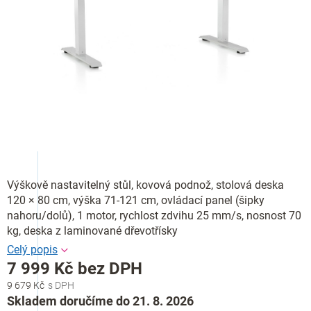
Výškově nastavitelný stůl, kovová podnož, stolová deska
120 × 80 cm, výška 71-121 cm, ovládací panel (šipky
nahoru/dolů), 1 motor, rychlost zdvihu 25 mm/s, nosnost 70
kg, deska z laminované dřevotřísky
7 999 Kč bez DPH
9 679 Kč
Měrná
Skladem doručíme do 21. 8. 2026
cena: