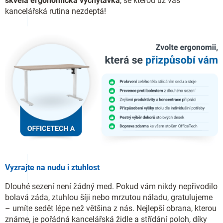
skvělá ergonomická vychytávka
, se kterou už vás
kancelářská rutina nezdeptá!
Vyzrajte na nudu i ztuhlost
Dlouhé sezení není žádný med. Pokud vám nikdy nepřivodilo
bolavá záda, ztuhlou šíji nebo mrzutou náladu, gratulujeme
– umíte sedět lépe než většina z nás. Nejlepší obrana, kterou
známe, je pořádná kancelářská židle a střídání poloh, díky