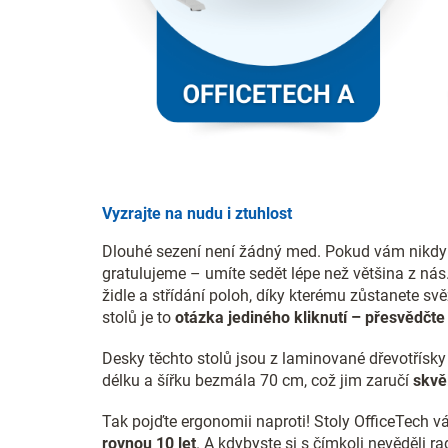
Vyzrajte na nudu i ztuhlost
Dlouhé sezení není žádný med. Pokud vám nikdy n
gratulujeme – umíte sedět lépe než většina z nás
židle a střídání poloh, díky kterému zůstanete sv
stolů je to
otázka jediného kliknutí – přesvědčte 
Desky těchto stolů jsou z laminované dřevotřísk
délku a šířku bezmála 70 cm, což jim zaručí
skvěl
Tak pojďte ergonomii naproti! Stoly OfficeTech 
rovnou 10 let
. A kdybyste si s čímkoli nevěděli r