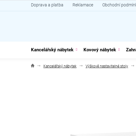
Přejít
Doprava a platba
Reklamace
Obchodní podmín
na
obsah
Kancelářský nábytek
Kovový nábytek
Zahr
Kancelářský nábytek
Výškově nastavitelné stoly