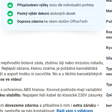
Max
Mat
Poč
Roz
nas
Ryc
Síl
epřivodilo bolavá záda, ztuhlou šíji nebo mrzutou náladu,
. Nejlepší obrana, kterou známe, je pořádná kancelářská
Typ
ěží a aspoň trošku si zacvičíte. No a u těchto kancelářských
nas
se ve videu!
Typ
y s ochrannou ABS hranou. Kovové podnože mají variabilní
ou stabilitu
. Napájení řeší kabel do klasické 230V zásuvky.
Způ
vám
dovezeme zdarma
a přibalíme k nim i
extra záruku –
bar
ady, nestyďte se nás kontaktovat.
Rádi vám s výběrem