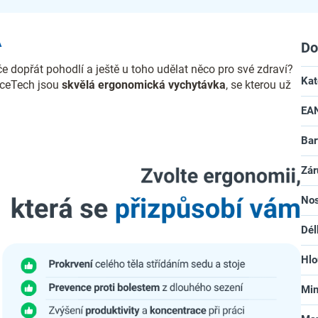
A
Do
e dopřát pohodlí a ještě u toho udělat něco pro své zdraví?
Kat
iceTech jsou
skvělá ergonomická vychytávka
, se kterou už
EA
Bar
Zár
No
Dél
Hlo
Min