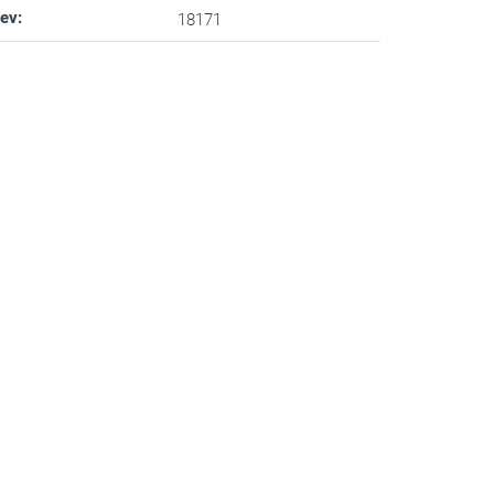
zev
:
18171