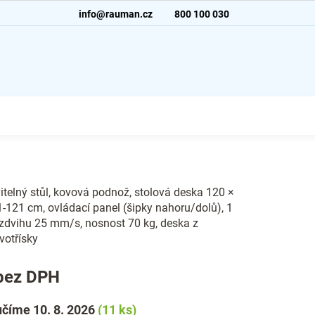
info@rauman.cz
800 100 030
telný stůl, kovová podnož, stolová deska 120 ×
-121 cm, ovládací panel (šipky nahoru/dolů), 1
 zdvihu 25 mm/s, nosnost 70 kg, deska z
votřísky
bez DPH
číme 10. 8. 2026
(11 ks)