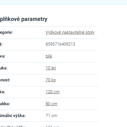
plňkové parametry
egorie
:
Výškově nastavitelné stoly
N
:
8595716409213
va
:
bílá
uka
:
10 let
snost
:
70 kg
ka
:
120 cm
ubka
:
80 cm
imální výška
:
71 cm