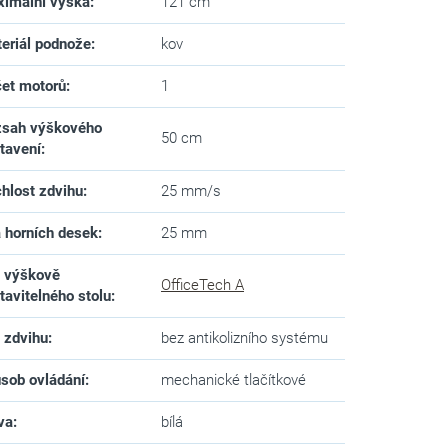
imální výška
:
121 cm
eriál podnože
:
kov
et motorů
:
1
sah výškového
50 cm
tavení
:
hlost zdvihu
:
25 mm/s
a horních desek
:
25 mm
 výškově
OfficeTech A
tavitelného stolu
:
 zdvihu
:
bez antikolizního systému
sob ovládání
:
mechanické tlačítkové
va
:
bílá