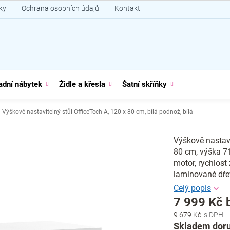
ky
Ochrana osobních údajů
Kontakt
adní nábytek
Židle a křesla
Šatní skříňky
Výškově nastavitelný stůl OfficeTech A, 120 x 80 cm, bílá podnož, bílá
Výškově nastavi
80 cm, výška 71
motor, rychlost
laminované dře
7 999 Kč 
9 679 Kč
Měrná
Skladem doru
cena: