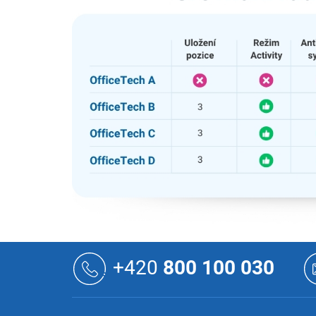
Z
á
+420
800 100 030
p
a
t