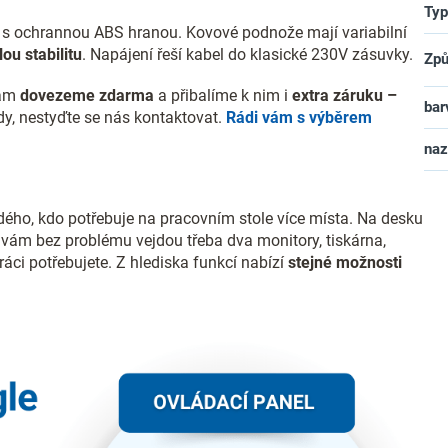
Typ
y s ochrannou ABS hranou. Kovové podnože mají variabilní
ou stabilitu
. Napájení řeší kabel do klasické 230V zásuvky.
Způ
vám
dovezeme zdarma
a přibalíme k nim i
extra záruku –
bar
ady, nestyďte se nás kontaktovat.
Rádi vám s výběrem
na
ždého, kdo potřebuje na pracovním stole více místa. Na desku
 vám bez problému vejdou třeba dva monitory, tiskárna,
ráci potřebujete. Z hlediska funkcí nabízí
stejné možnosti