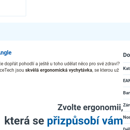
Angle
Do
e dopřát pohodlí a ještě u toho udělat něco pro své zdraví?
Kat
iceTech jsou
skvělá ergonomická vychytávka
, se kterou už
EA
Bar
Zár
No
Dél