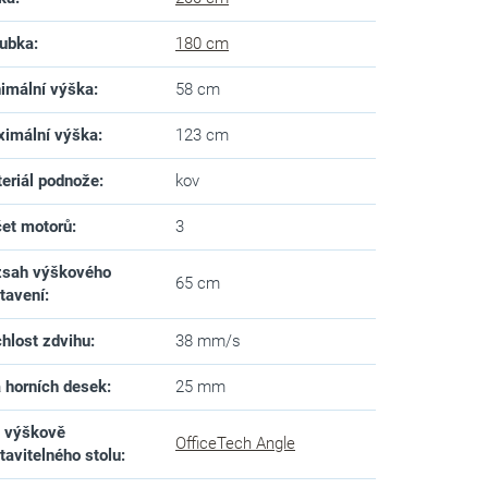
ubka
:
180 cm
imální výška
:
58 cm
imální výška
:
123 cm
eriál podnože
:
kov
et motorů
:
3
sah výškového
65 cm
tavení
:
hlost zdvihu
:
38 mm/s
a horních desek
:
25 mm
 výškově
OfficeTech Angle
tavitelného stolu
: