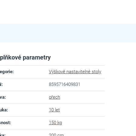
plňkové parametry
egorie
:
Výškově nastavitelné stoly
N
:
8595716409831
va
:
ořech
uka
:
10 let
snost
:
150 kg
ka
:
200 cm