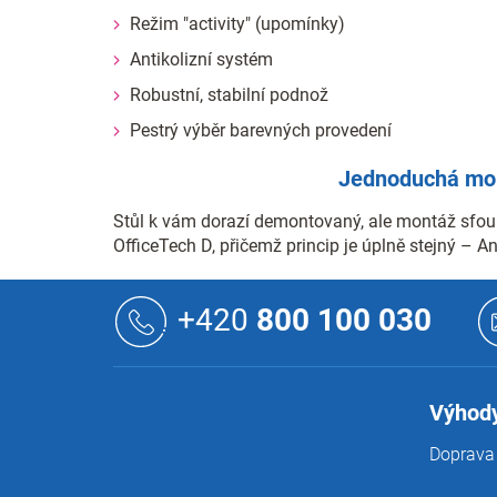
Režim "activity" (upomínky)
Antikolizní systém
Robustní, stabilní podnož
Pestrý výběr barevných provedení
Jednoduchá mon
Stůl k vám dorazí demontovaný, ale montáž sfou
OfficeTech D, přičemž princip je úplně stejný – 
Z
á
+420
800 100 030
p
a
t
í
Výhody
Doprava 