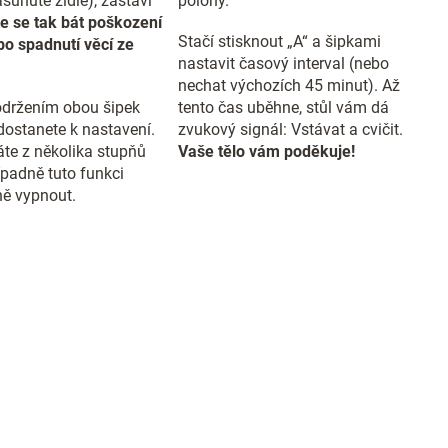
sunuté židle), zastaví
polohy.
e se tak bát poškození
Stačí stisknout „A“ a šipkami
o spadnutí věcí ze
nastavit časový interval (nebo
nechat výchozích 45 minut). Až
držením obou šipek
tento čas uběhne, stůl vám dá
dostanete k nastavení.
zvukový signál: Vstávat a cvičit.
te z několika stupňů
Vaše tělo vám poděkuje!
případně tuto funkci
ě vypnout.