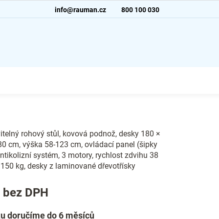
info@rauman.cz
800 100 030
telný rohový stůl, kovová podnož, desky 180 ×
0 cm, výška 58-123 cm, ovládací panel (šipky
ntikolizní systém, 3 motory, rychlost zdvihu 38
150 kg, desky z laminované dřevotřísky
č bez DPH
u doručíme do 6 měsíců