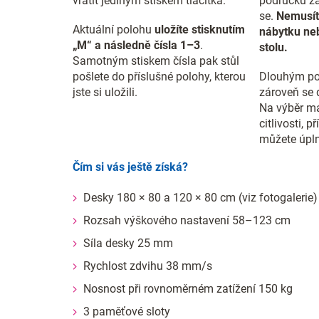
vrátit jediným stiskem tlačítka.
područku za
se.
Nemusít
Aktuální polohu
uložíte stisknutím
nábytku neb
„M“ a následně čísla 1–3
.
stolu.
Samotným stiskem čísla pak stůl
pošlete do příslušné polohy, kterou
Dlouhým po
jste si uložili.
zároveň se 
Na výběr má
citlivosti, 
můžete úpln
Čím si vás ještě získá?
Desky 180 × 80 a 120 × 80 cm (viz fotogalerie)
Rozsah výškového nastavení 58–123 cm
Síla desky 25 mm
Rychlost zdvihu 38 mm/s
Nosnost při rovnoměrném zatížení 150 kg
3 paměťové sloty