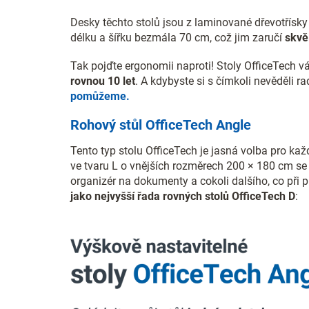
Desky těchto stolů jsou z laminované dřevotřísk
délku a šířku bezmála 70 cm, což jim zaručí
skvěl
Tak pojďte ergonomii naproti! Stoly OfficeTech 
rovnou 10 let
. A kdybyste si s čímkoli nevěděli r
pomůžeme.
Rohový stůl OfficeTech Angle
Tento typ stolu OfficeTech je jasná volba pro ka
ve tvaru L o vnějších rozměrech 200 × 180 cm se
organizér na dokumenty a cokoli dalšího, co při p
jako nejvyšší řada rovných stolů OfficeTech D
: