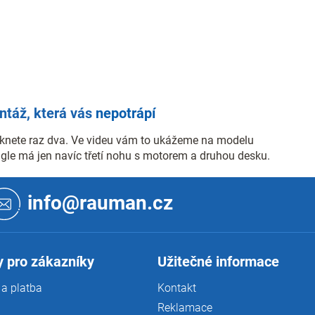
táž, která vás
nepotrápí
knete raz dva. Ve videu vám to ukážeme na modelu
Angle má jen navíc třetí nohu s motorem a druhou desku.
info@rauman.cz
 pro zákazníky
Užitečné informace
a platba
Kontakt
Reklamace