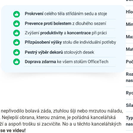
Hlo
Min
Max
Mat
Poč
Roz
nas
Ryc
Síl
epřivodilo bolavá záda, ztuhlou šíji nebo mrzutou náladu,
. Nejlepší obrana, kterou známe, je pořádná kancelářská
Typ
ěží a aspoň trošku si zacvičíte. No a u těchto kancelářských
nas
se ve videu!