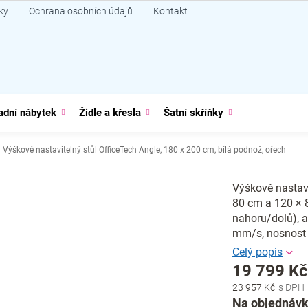
ky
Ochrana osobních údajů
Kontakt
adní nábytek
Židle a křesla
Šatní skříňky
Výškově nastavitelný stůl OfficeTech Angle, 180 x 200 cm, bílá podnož, ořech
Výškově nastavi
80 cm a 120 × 8
nahoru/dolů), a
mm/s, nosnost 
19 799 K
23 957 Kč
Měrná
Na objednávk
cena: