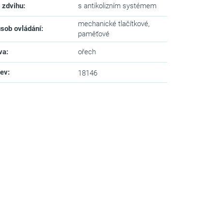
 zdvihu
:
s antikolizním systémem
mechanické tlačítkové,
sob ovládání
:
paměťové
va
:
ořech
zev
:
18146