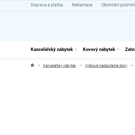
Přejít
Doprava a platba
Reklamace
Obchodní podmín
na
obsah
Kancelářský nábytek
Kovový nábytek
Zahr
Kancelářský nábytek
Výškově nastavitelné stoly